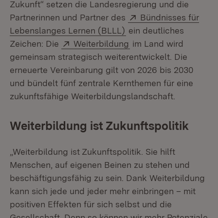
Zukunft“ setzen die Landesregierung und die
Extern:
Partnerinnen und Partner des
Bündnisses für
(Öffnet in neuem Fenst
Lebenslanges Lernen (BLLL)
ein deutliches
Extern:
(Öffnet in neuem Fens
Zeichen: Die
Weiterbildung
im Land wird
gemeinsam strategisch weiterentwickelt. Die
erneuerte Vereinbarung gilt von 2026 bis 2030
und bündelt fünf zentrale Kernthemen für eine
zukunftsfähige Weiterbildungslandschaft.
Weiterbildung ist Zukunftspolitik
„Weiterbildung ist Zukunftspolitik. Sie hilft
Menschen, auf eigenen Beinen zu stehen und
beschäftigungsfähig zu sein. Dank Weiterbildung
kann sich jede und jeder mehr einbringen – mit
positiven Effekten für sich selbst und die
Gesellschaft. Denn so können wir mehr Potenziale