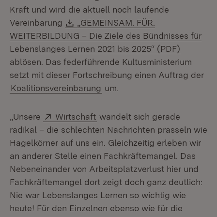
Kraft und wird die aktuell noch laufende
Download:
Vereinbarung
„GEMEINSAM. FÜR.
WEITERBILDUNG – Die Ziele des Bündnisses für
(Öffnet i
Lebenslanges Lernen 2021 bis 2025“ (PDF)
ablösen. Das federführende Kultusministerium
setzt mit dieser Fortschreibung einen Auftrag der
Koalitionsvereinbarung
um.
Extern:
(Öffnet in neuem Fenster)
„Unsere
Wirtschaft
wandelt sich gerade
radikal – die schlechten Nachrichten prasseln wie
Hagelkörner auf uns ein. Gleichzeitig erleben wir
an anderer Stelle einen Fachkräftemangel. Das
Nebeneinander von Arbeitsplatzverlust hier und
Fachkräftemangel dort zeigt doch ganz deutlich:
Nie war Lebenslanges Lernen so wichtig wie
heute! Für den Einzelnen ebenso wie für die