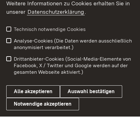
Weitere Informationen zu Cookies erhalten Sie in
unserer
Datenschutzerklärung
.
X / Twitter
Youtube
Technisch notwendige Cookies
Analyse-Cookies (Die Daten werden ausschließlich
Zum 
anonymisiert verarbeitet.)
Impressum
Kontakt
Drittanbieter-Cookies (Social-Media-Elemente von
Benutzungshinweise
Barrierefreiheit
Facebook, X / Twitter und Google werden auf der
gesamten Webseite aktiviert.)
Datenschutz
Cookies
Alle akzeptieren
Auswahl bestätigen
Notwendige akzeptieren
Link zum Landesportal