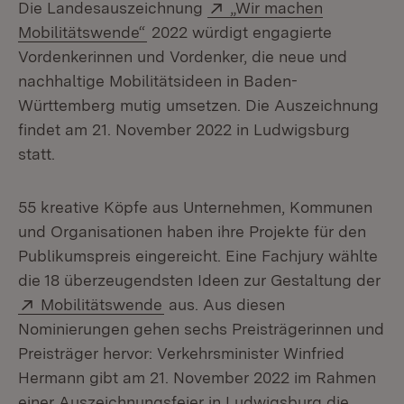
Extern:
Die Landesauszeichnung
„Wir machen
(Öffnet in neuem Fenster)
Mobilitätswende“
2022 würdigt engagierte
Vordenkerinnen und Vordenker, die neue und
nachhaltige Mobilitätsideen in Baden-
Württemberg mutig umsetzen. Die Auszeichnung
findet am 21. November 2022 in Ludwigsburg
statt.
55 kreative Köpfe aus Unternehmen, Kommunen
und Organisationen haben ihre Projekte für den
Publikumspreis eingereicht. Eine Fachjury wählte
die 18 überzeugendsten Ideen zur Gestaltung der
Extern:
(Öffnet in neuem Fenster)
Mobilitätswende
aus. Aus diesen
Nominierungen gehen sechs Preisträgerinnen und
Preisträger hervor: Verkehrsminister Winfried
Hermann gibt am 21. November 2022 im Rahmen
einer Auszeichnungsfeier in Ludwigsburg die