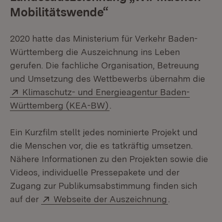
Mobilitätswende“
2020 hatte das Ministerium für Verkehr Baden-
Württemberg die Auszeichnung ins Leben
gerufen. Die fachliche Organisation, Betreuung
und Umsetzung des Wettbewerbs übernahm die
Extern:
Klimaschutz- und Energieagentur Baden-
(Öffnet in neuem Fenster)
Württemberg (KEA-BW)
.
Ein Kurzfilm stellt jedes nominierte Projekt und
die Menschen vor, die es tatkräftig umsetzen.
Nähere Informationen zu den Projekten sowie die
Videos, individuelle Pressepakete und der
Zugang zur Publikumsabstimmung finden sich
Extern:
(Öffnet in ne
auf der
Webseite der Auszeichnung
.