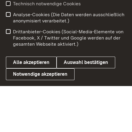
Youtube
Technisch notwendige Cookies
Analyse-Cookies (Die Daten werden ausschließlich
Zum 
anonymisiert verarbeitet.)
Impressum
Kontakt
Drittanbieter-Cookies (Social-Media-Elemente von
Benutzungshinweise
Barrierefreiheit
Facebook, X / Twitter und Google werden auf der
gesamten Webseite aktiviert.)
Datenschutz
Cookies
Alle akzeptieren
Auswahl bestätigen
Notwendige akzeptieren
Link zum Landesportal