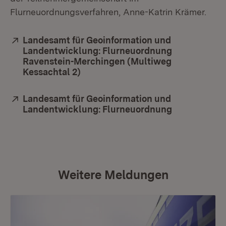
Flurneuordnungsverfahren, Anne-Katrin Krämer.
Extern:
Landesamt für Geoinformation und
Landentwicklung: Flurneuordnung
Ravenstein-Merchingen (Multiweg
Kessachtal 2)
(Öffnet in neuem Fenster)
Extern:
Landesamt für Geoinformation und
Landentwicklung: Flurneuordnung
(Öffnet in n
Weitere Meldungen