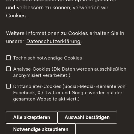
Mastodon
und verbessern zu können, verwenden wir
Cookies.
Messenger
Social Wall
Weitere Informationen zu Cookies erhalten Sie in
unserer
Datenschutzerklärung
.
X / Twitter
Youtube
Technisch notwendige Cookies
Analyse-Cookies (Die Daten werden ausschließlich
Zum 
anonymisiert verarbeitet.)
Impressum
Kontakt
Drittanbieter-Cookies (Social-Media-Elemente von
Benutzungshinweise
Barrierefreiheit
Facebook, X / Twitter und Google werden auf der
gesamten Webseite aktiviert.)
Datenschutz
Cookies
Alle akzeptieren
Auswahl bestätigen
Notwendige akzeptieren
Link zum Landesportal