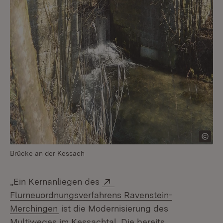
Brücke an der Kessach
Extern:
„Ein Kernanliegen des
Flurneuordnungsverfahrens Ravenstein-
(Öffnet in neuem Fenster)
Merchingen
ist die Modernisierung des
Multiweges im Kessachtal. Die bereits