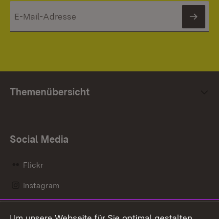
News
Themenübersicht
Social Media
Flickr
Instagram
LinkedIn
Um unsere Webseite für Sie optimal gestalten