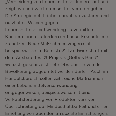
(Öffnet in 
„Vermeidung von Lebensmittelverlusten“
auf und
zeigt, wo und wie Lebensmittel verloren gehen.
Die Strategie setzt dabei darauf, aufzuklären und
nützliches Wissen gegen
Lebensmittelverschwendung zu vermitteln,
Kooperationen zu fördern und neue Erkenntnisse
zu nutzen. Neue Maßnahmen zeigen sich
Extern:
(Öffnet
beispielsweise im Bereich
Landwirtschaft
mit
Extern:
(Öffnet 
dem Ausbau des
Projekts „Gelbes Band“
,
wonach gekennzeichnete Obstbäume von der
Bevölkerung abgeerntet werden dürfen. Auch im
Handelsbereich sollen zahlreiche Maßnahmen
einer Lebensmittelverschwendung
entgegenwirken, beispielsweise mit einer
Verkaufsförderung von Produkten kurz vor
Überschreitung der Mindesthaltbarkeit und einer
Erhöhung von Spenden an soziale Einrichtungen.