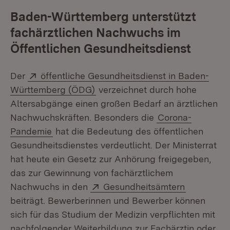
Baden-Württemberg unterstützt
fachärztlichen Nachwuchs im
Öffentlichen Gesundheitsdienst
Extern:
Der
öffentliche Gesundheitsdienst in Baden-
(Öffnet in neuem Fenster)
Württemberg (ÖDG)
verzeichnet durch hohe
Altersabgänge einen großen Bedarf an ärztlichen
Nachwuchskräften. Besonders die
Corona-
Pandemie
hat die Bedeutung des öffentlichen
Gesundheitsdienstes verdeutlicht. Der Ministerrat
hat heute ein Gesetz zur Anhörung freigegeben,
das zur Gewinnung von fachärztlichem
Extern:
(Öffnet in
Nachwuchs in den
Gesundheitsämtern
beiträgt. Bewerberinnen und Bewerber können
sich für das Studium der Medizin verpflichten mit
nachfolgender Weiterbildung zur Fachärztin oder