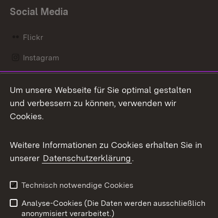
Social Media
Flickr
Instagram
LinkedIn
Um unsere Webseite für Sie optimal gestalten
Mastodon
und verbessern zu können, verwenden wir
Cookies.
Messenger
Social Wall
Weitere Informationen zu Cookies erhalten Sie in
unserer
Datenschutzerklärung
.
X / Twitter
Youtube
Technisch notwendige Cookies
Analyse-Cookies (Die Daten werden ausschließlich
Zum 
anonymisiert verarbeitet.)