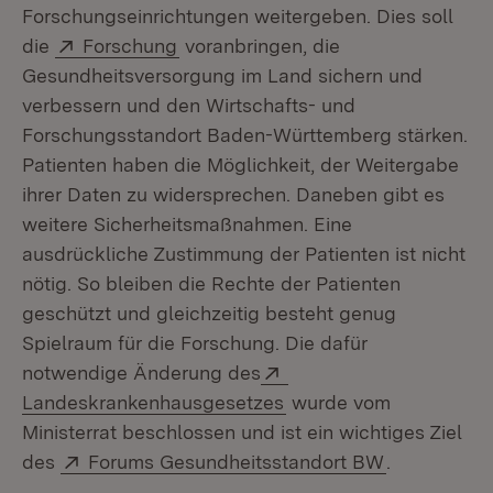
Forschungseinrichtungen weitergeben. Dies soll
Extern:
(Öffnet in neuem Fenster)
die
Forschung
voranbringen, die
Gesundheitsversorgung im Land sichern und
verbessern und den Wirtschafts- und
Forschungsstandort Baden-Württemberg stärken.
Patienten haben die Möglichkeit, der Weitergabe
ihrer Daten zu widersprechen. Daneben gibt es
weitere Sicherheitsmaßnahmen. Eine
ausdrückliche Zustimmung der Patienten ist nicht
nötig. So bleiben die Rechte der Patienten
geschützt und gleichzeitig besteht genug
Spielraum für die Forschung. Die dafür
Extern:
notwendige Änderung des
(Öffnet in neuem Fenst
Landeskrankenhausgesetzes
wurde vom
Ministerrat beschlossen und ist ein wichtiges Ziel
Extern:
(Öffnet in 
des
Forums Gesundheitsstandort BW
.