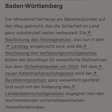
Baden-Württemberg
Der Ministerrat hat heute ein Gesetzesbündel auf
den Weg gebracht, das die Sicherheit im Land
Extern:
ganz substanziell weiter verbessert. Die
(Öffnet in neuem Fe
Neufassung des Polizeigesetzes
, das nun in den
Extern:
(Öffnet in neuem Fenster)
Extern:
Landtag
eingebracht wird, und die
(Öffnet
Neufassung des Verfassungsschutzgesetzes
bilden die Grundlage für wesentliche Maßnahmen
Exte
aus dem
Sicherheitspaket von 2024
. Mit dem
(Öffnet in neuem F
Extern
neuen Katastrophenschutzgesetz
wird der
(Öffnet in neuem Fenster)
Bevölkerungsschutz
ganz wesentlich gestärkt.
Extern:
Und auch mit der Änderung des
(Öffnet in neuem Fenst
Landesdatenschutzgesetzes
begegnet man den
wachsendenden sicherheitspolitischen
Herausforderungen.