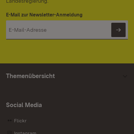
Landesregierung.
E-Mail zur Newsletter-Anmeldung
News
Themenübersicht
Social Media
Flickr
Instagram