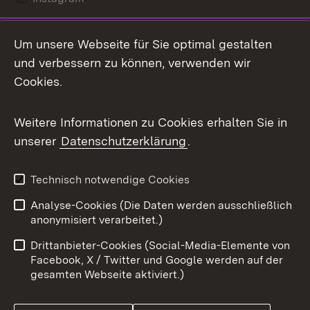
LinkedIn
Um unsere Webseite für Sie optimal gestalten
Mastodon
und verbessern zu können, verwenden wir
Cookies.
Messenger
Social Wall
Weitere Informationen zu Cookies erhalten Sie in
unserer
Datenschutzerklärung
.
X / Twitter
Youtube
Technisch notwendige Cookies
Analyse-Cookies (Die Daten werden ausschließlich
Zum 
anonymisiert verarbeitet.)
Impressum
Kontakt
Drittanbieter-Cookies (Social-Media-Elemente von
Benutzungshinweise
Barrierefreiheit
Facebook, X / Twitter und Google werden auf der
gesamten Webseite aktiviert.)
Datenschutz
Cookies