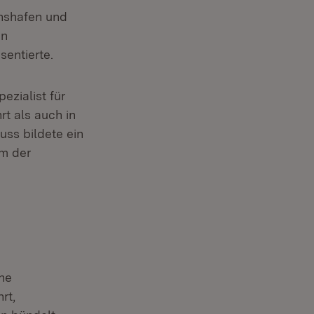
chshafen und
en
entierte.
nster)
ezialist für
rt als auch in
ss bildete ein
em der
che
rt,