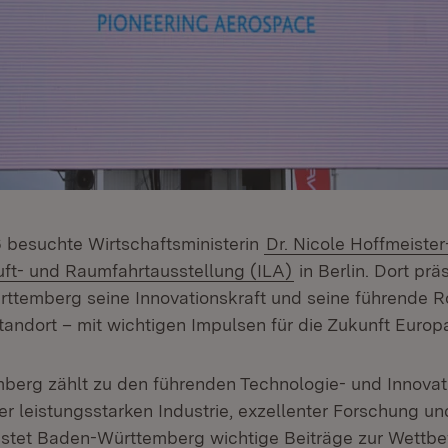
6 besuchte Wirtschaftsministerin
Dr. Nicole Hoffmeister
(Öffnet in neuem F
Luft- und Raumfahrtausstellung (ILA)
in Berlin. Dort prä
temberg seine Innovationskraft und seine führende Rol
andort – mit wichtigen Impulsen für die Zukunft Europ
erg zählt zu den führenden Technologie- und Innovat
er leistungsstarken Industrie, exzellenter Forschung un
istet Baden-Württemberg wichtige Beiträge zur Wettbe