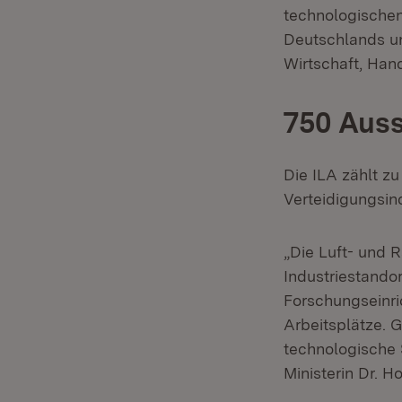
technologischen
Deutschlands un
Wirtschaft, Han
750 Auss
Die ILA zählt z
Verteidigungsin
„Die Luft- und 
Industriestand
Forschungseinri
Arbeitsplätze. G
technologische S
Ministerin Dr. H