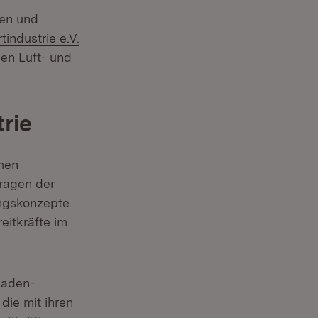
nen und
ndustrie e.V.
en Luft- und
rie
amen
Fragen der
ungskonzepte
eitkräfte im
Baden-
ie mit ihren