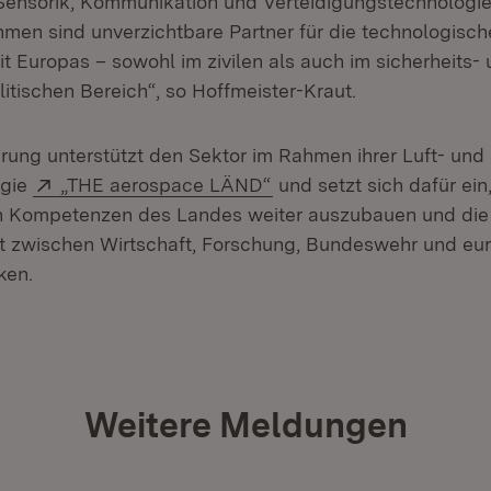
, Sensorik, Kommunikation und Verteidigungstechnologie
men sind unverzichtbare Partner für die technologisch
t Europas – sowohl im zivilen als auch im sicherheits-
itischen Bereich“, so Hoffmeister-Kraut.
rung unterstützt den Sektor im Rahmen ihrer Luft- und
Extern:
(Öffnet in neuem Fenste
egie
„THE aerospace LÄND“
und setzt sich dafür ein,
n Kompetenzen des Landes weiter auszubauen und die
 zwischen Wirtschaft, Forschung, Bundeswehr und eu
ken.
Weitere Meldungen