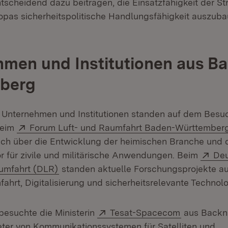
scheidend dazu beitragen, die Einsatzfähigkeit der Str
opas sicherheitspolitische Handlungsfähigkeit auszuba
men und Institutionen aus B
berg
 Unternehmen und Institutionen standen auf dem Bes
Extern:
Beim
Forum Luft- und Raumfahrt Baden-Württember
 sich über die Entwicklung der heimischen Branche und 
Ext
r für zivile und militärische Anwendungen. Beim
Deu
(Öffnet in neuem Fenster)
aumfahrt (DLR)
standen aktuelle Forschungsprojekte a
ahrt, Digitalisierung und sicherheitsrelevante Technol
Extern:
(Öffnet in 
besuchte die Ministerin
Tesat-Spacecom
aus Backn
ter von Kommunikationssystemen für Satelliten und