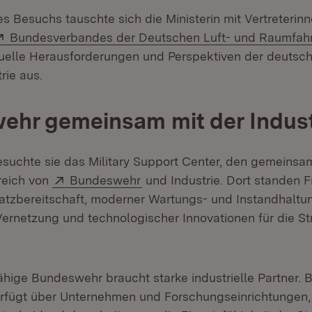
s Besuchs tauschte sich die Ministerin mit Vertreterin
Extern:
Bundesverbandes der Deutschen Luft- und Raumfahrti
n neuem Fenster)
uelle Herausforderungen und Perspektiven der deutsch
rie aus.
hr gemeinsam mit der Indust
suchte sie das Military Support Center, den gemeins
Extern:
(Öffnet in neuem Fenster)
reich von
Bundeswehr
und Industrie. Dort standen 
satzbereitschaft, moderner Wartungs- und Instandhalt
Vernetzung und technologischer Innovationen für die Str
fähige Bundeswehr braucht starke industrielle Partner. 
fügt über Unternehmen und Forschungseinrichtungen, d