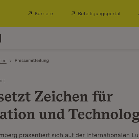
Extern:
Karriere
(Öffnet in neuem Fenster)
Extern:
Beteiligungsportal
(Öffnet
ngen
Pressemitteilung
hrt
setzt Zeichen für
ation und Technolog
erg präsentiert sich auf der Internationalen Lu