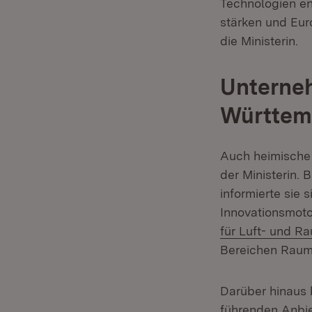
Technologien ent
stärken und Eur
die Ministerin.
Unterneh
Württem
Auch heimische
der Ministerin. 
informierte sie
Innovationsmoto
für Luft- und R
Bereichen Raumf
Darüber hinaus 
führenden Anbie