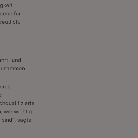
gkeit
terin für
eutlich.
ahrt- und
 zusammen.
seres
d
hqualifizierte
, wie wichtig
 sind“, sagte