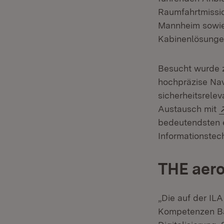
Raumfahrtmissi
Mannheim sowi
Kabinenlösungen
Besucht wurde
hochpräzise Nav
sicherheitsrel
Austausch mit
bedeutendsten e
Informationstec
THE aer
„Die auf der IL
Kompetenzen Ba