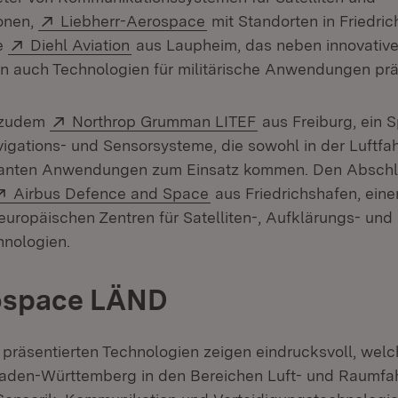
Extern:
(Öffnet in neuem Fenster)
onen,
Liebherr-Aerospace
mit Standorten in Friedri
Extern:
(Öffnet in neuem Fenster)
e
Diehl Aviation
aus Laupheim, das neben innovativ
 auch Technologien für militärische Anwendungen präs
Extern:
(Öffnet in neuem Fe
 zudem
Northrop Grumman LITEF
aus Freiburg, ein Sp
igations- und Sensorsysteme, die sowohl in der Luftfah
evanten Anwendungen zum Einsatz kommen. Den Abschlu
Extern:
(Öffnet in neuem Fenster)
Airbus Defence and Space
aus Friedrichshafen, ein
uropäischen Zentren für Satelliten-, Aufklärungs- und
hnologien.
ospace LÄND
A präsentierten Technologien zeigen eindrucksvoll, wel
den-Württemberg in den Bereichen Luft- und Raumfah