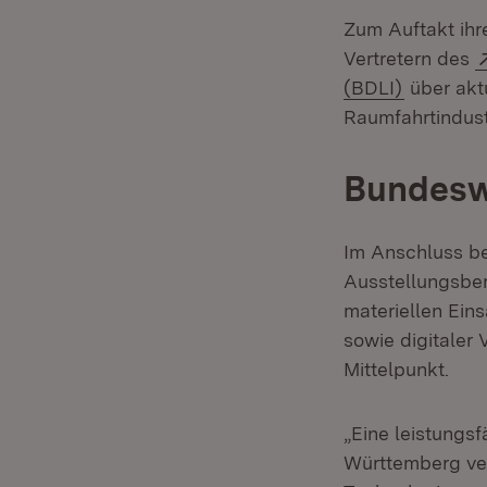
Zum Auftakt ihre
Vertretern des
(Öffnet i
(BDLI)
über akt
Raumfahrtindust
Bundeswe
Im Anschluss be
Ausstellungsbe
materiellen Ein
sowie digitaler 
Mittelpunkt.
„Eine leistungs
Württemberg ver