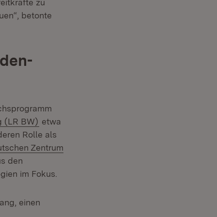
eitkräfte zu
uen“, betonte
aden-
uchsprogramm
(Öffnet in neuem Fenster)
g (LR BW)
etwa
deren Rolle als
ern:
tschen Zentrum
us den
ogien im Fokus.
neuem Fenster)
ang, einen