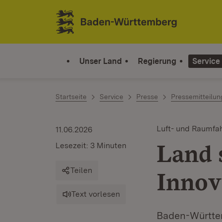
Zum Inhalt springen
Link zur Startseite
Unser Land
Regierung
Service
Startseite
Service
Presse
Pressemitteilu
Luft- und Raumfa
11.06.2026
Land 
Lesezeit: 3 Minuten
Teilen
Innov
Text vorlesen
Baden-Württemb