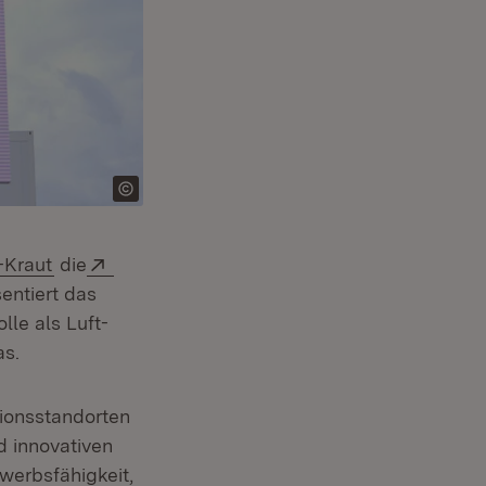
Extern:
-Kraut
die
enster)
sentiert das
le als Luft-
as.
ionsstandorten
d innovativen
werbsfähigkeit,