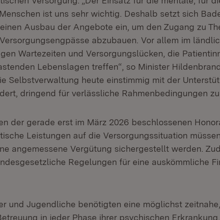
ischen Versorgung. „Der Einsatz für die mentale, für d
Menschen ist uns sehr wichtig. Deshalb setzt sich Ba
 einen Ausbau der Angebote ein, um den Zugang zu Th
 Versorgungsengpässe abzubauen. Vor allem im ländl
gen Wartezeiten und Versorgungslücken, die Patientin
lastenden Lebenslagen treffen“, so Minister Hildenbran
e Selbstverwaltung heute einstimmig mit der Unterstüt
dert, dringend für verlässliche Rahmenbedingungen zu
en der gerade erst im März 2026 beschlossenen Honor
ische Leistungen auf die Versorgungssituation müssen 
ine angemessene Vergütung sichergestellt werden. Zu
undesgesetzliche Regelungen für eine auskömmliche Fi
r und Jugendliche benötigten eine möglichst zeitnahe
etreuung in jeder Phase ihrer psychischen Erkrankung, 