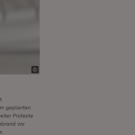
m Fenster)
t
m geplanten
iter Proteste
)
nbrand vor
m