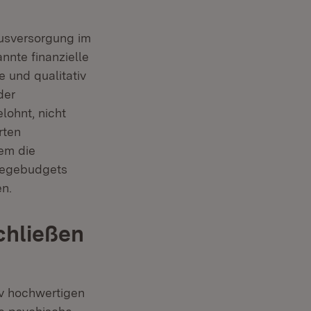
usversorgung im
nte finanzielle
 und qualitativ
der
lohnt, nicht
rten
em die
flegebudgets
en.
chließen
n
iv hochwertigen