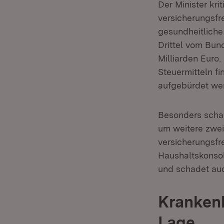
Der Minister kr
versicherungsfr
gesundheitlich
Drittel vom Bun
Milliarden Euro
Steuermitteln f
aufgebürdet we
Besonders schar
um weitere zwei
versicherungsfre
Haushaltskonsoli
und schadet auc
Krankenh
Lage