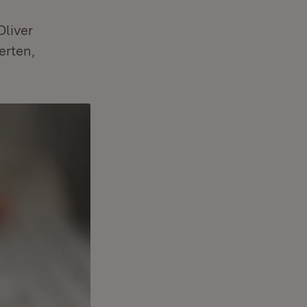
liver
erten,