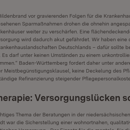
ldenbrand vor gravierenden Folgen für die Krankenha
gesehenen Sparmaßnahmen drohen die ohnehin angespan
nkenhäuser weiter zu verschärfen. Eine flächendeckende
sorgung wird dadurch akut gefährdet. Wir haben eine 
Krankenhauslandschaften Deutschlands – dafür sollte be
. Es darf unter keinen Umständen zu einem unkontrollie
ommen.“ Baden-Württemberg fordert daher unter ander
r Meistbegünstigungsklausel, keine Deckelung des P
ständige Refinanzierung steigender Pflegepersonalkost
erapie: Versorgungslücken s
chtiges Thema der Beratungen in der niedersächsische
t war die Sicherstellung einer wohnortnahen, qualitat