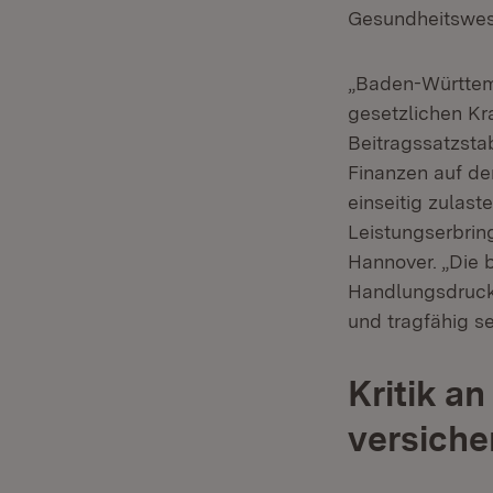
Gesundheitswes
„Baden-Württemb
gesetzlichen Kr
Beitragssatzsta
Finanzen auf de
einseitig zulast
Leistungserbrin
Hannover. „Die 
Handlungsdruck
und tragfähig se
Kritik a
versich