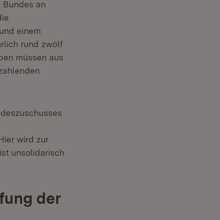
es Bundes an
die
rund einem
rlich rund zwölf
gaben müssen aus
szahlenden
undeszuschusses
Hier wird zur
ist unsolidarisch
fung der