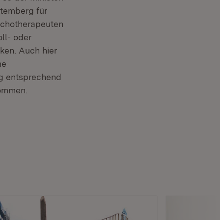
temberg für
ychotherapeuten
ll- oder
ken. Auch hier
ne
rg entsprechend
nommen.