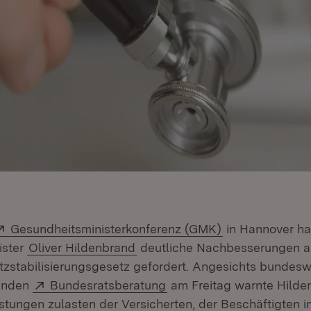
Extern:
(Öffnet in neue
Gesundheitsministerkonferenz (GMK)
in Hannover ha
ister
Oliver Hildenbrand
deutliche Nachbesserungen a
zstabilisierungsgesetz gefordert. Angesichts bundeswe
Extern:
(Öffnet in neuem Fenster
enden
Bundesratsberatung
am Freitag warnte Hilde
astungen zulasten der Versicherten, der Beschäftigten i