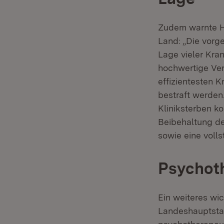
Zudem warnte Hi
Land: „Die vor
Lage vieler Kra
hochwertige Ver
effizientesten 
bestraft werden
Kliniksterben k
Beibehaltung de
sowie eine voll
Psychoth
Ein weiteres wi
Landeshauptstad