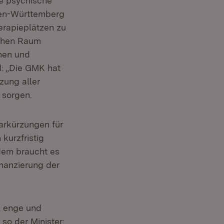
ie psychische
den-Württemberg
erapieplätzen zu
ichen Raum
nen und
d: „Die GMK hat
zung aller
 sorgen.
arkürzungen für
kurzfristig
dem braucht es
nanzierung der
, enge und
so der Minister: