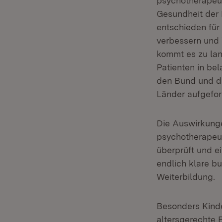
psychotherapeut
Gesundheit der 
entschieden für
verbessern und
kommt es zu lan
Patienten in be
den Bund und di
Länder aufgefor
Die Auswirkung
psychotherapeut
überprüft und e
endlich klare b
Weiterbildung.
Besonders Kinde
altersgerechte B