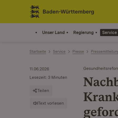
Zum Inhalt springen
Link zur Startseite
Unser Land
Regierung
Service
Startseite
Service
Presse
Pressemitteilu
Gesundheitsrefo
11.06.2026
Nachb
Lesezeit: 3 Minuten
Teilen
Krank
Text vorlesen
gefor