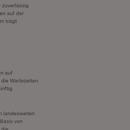
er)
 zuverlässig
en auf der
m trägt
en auf
 die Wartezeiten
ünftig
n landesweiten
 Basis von
 die