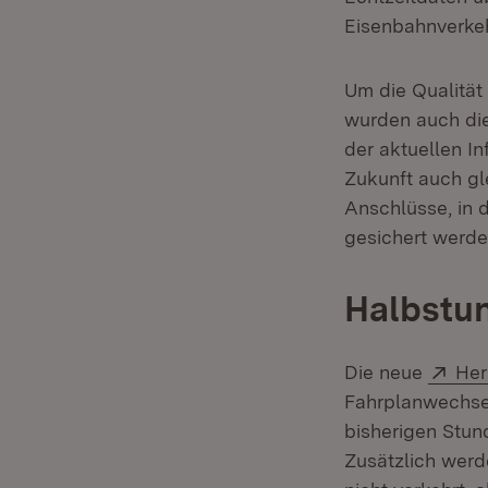
Eisenbahnverke
Um die Qualität
wurden auch die
der aktuellen In
Zukunft auch gl
Anschlüsse, in 
gesichert werde
Halbstu
Ext
Die neue
He
Fahrplanwechsel
bisherigen Stun
Zusätzlich werd