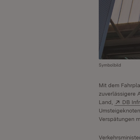
Symbolbild
Mit dem Fahrpla
zuverlässigere 
Extern:
Land,
DB Inf
Umsteigeknoten 
Verspätungen mö
Verkehrsministe