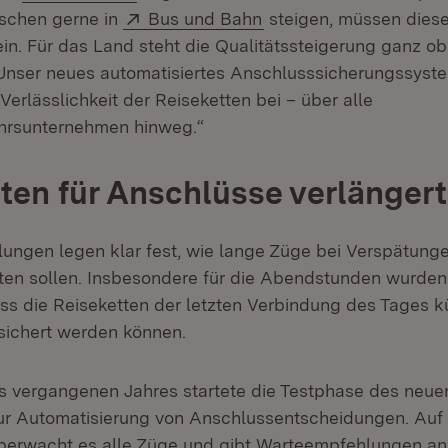
Extern:
(Öffnet in neuem Fenst
schen gerne in
Bus und Bahn
steigen, müssen diese
ein. Für das Land steht die Qualitätssteigerung ganz ob
e. Unser neues automatisiertes Anschlusssicherungssyste
erlässlichkeit der Reiseketten bei – über alle
hrsunternehmen hinweg.“
ten für Anschlüsse verlängert
ungen legen klar fest, wie lange Züge bei Verspätung
en sollen. Insbesondere für die Abendstunden wurden
ass die Reiseketten der letzten Verbindung des Tages k
esichert werden können.
s vergangenen Jahres startete die Testphase des neue
ur Automatisierung von Anschlussentscheidungen. Auf
berwacht es alle Züge und gibt Warteempfehlungen an