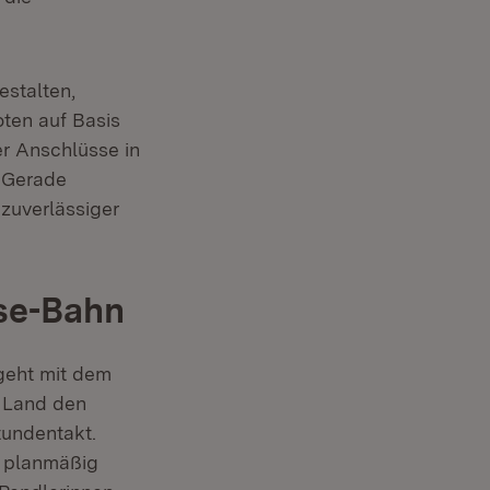
stalten,
ten auf Basis
er Anschlüsse in
. Gerade
zuverlässiger
se-Bahn
geht mit dem
s Land den
tundentakt.
2 planmäßig