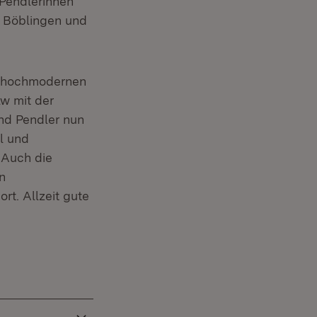
 Pendlerinnen
n Böblingen und
ie hochmodernen
w mit der
nd Pendler nun
l und
 Auch die
n
rt. Allzeit gute