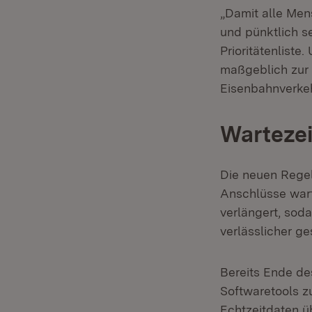
„Damit alle Men
und pünktlich s
Prioritätenlist
maßgeblich zur V
Eisenbahnverke
Wartezei
Die neuen Regel
Anschlüsse wart
verlängert, sod
verlässlicher g
Bereits Ende de
Softwaretools z
Echtzeitdaten ü