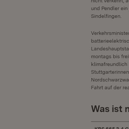
nicht verkehrt, 
und Pendler ein
Sindelfingen.
Verkehrsministe
batterieelektri
Landeshauptstad
montags bis fre
klimafreundlich
Stuttgarterinne
Nordschwarzwald
Fahrt auf der r
Was ist 