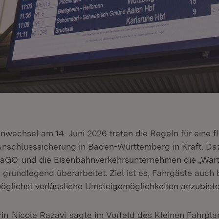
nwechsel am 14. Juni 2026 treten die Regeln für eine
Anschlusssicherung in Baden-Württemberg in Kraft. D
(Öffnet in neuem Fenster)
raGO
und die Eisenbahnverkehrsunternehmen die „Warte
grundlegend überarbeitet. Ziel ist es, Fahrgäste auch 
glichst verlässliche Umsteigemöglichkeiten anzubiete
rin
Nicole Razavi
sagte im Vorfeld des Kleinen Fahrpl