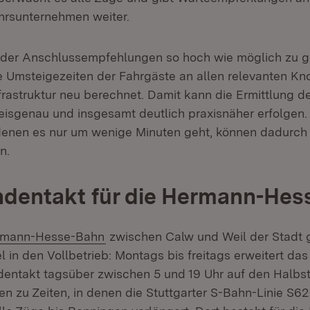
hrsunternehmen weiter.
 der Anschlussempfehlungen so hoch wie möglich zu ge
 Umsteigezeiten der Fahrgäste an allen relevanten Kno
frastruktur neu berechnet. Damit kann die Ermittlung d
eisgenau und insgesamt deutlich praxisnäher erfolgen
denen es nur um wenige Minuten geht, können dadurch 
n.
ndentakt für die Hermann-Hes
ern:
(Öffnet in neuem Fenster)
rmann-Hesse-Bahn
zwischen Calw und Weil der Stadt 
 in den Vollbetrieb: Montags bis freitags erweitert da
dentakt tagsüber zwischen 5 und 19 Uhr auf den Halbs
en zu Zeiten, in denen die Stuttgarter S-Bahn-Linie S6