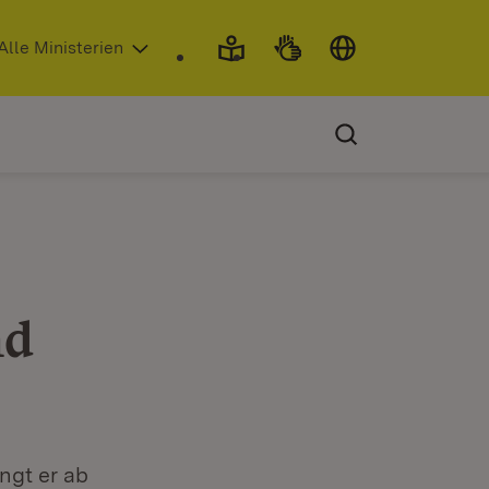
 in neuem Fenster)
Alle Ministerien
nd
ngt er ab