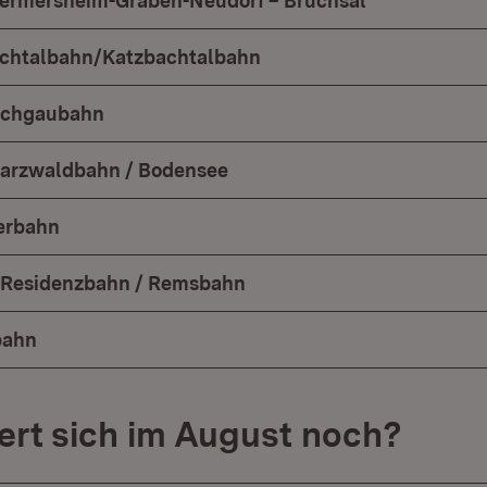
Germersheim-Graben-Neudorf – Bruchsal
ichtalbahn/Katzbachtalbahn
aichgaubahn
arzwaldbahn / Bodensee
erbahn
6 Residenzbahn / Remsbahn
bahn
rt sich im August noch?