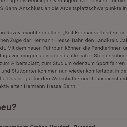
alle Züge bis Renningen verlängert. Dort besteht für die
 S-Bahn-Anschluss an die Arbeitsplatzschwerpunkte i
rin Razavi machte deutlich: „Seit Februar verbinden d
schen Züge der Hermann-Hesse-Bahn den Landkreis Cal
t. Mit dem neuen Fahrplan können die Pendlerinnen u
itags von morgens bis abends alle halbe Stunde schnel
 zum Arbeitsplatz, zum Studium oder zum Sport fahren.
n und Stuttgarter kommen nun wieder komfortabel in de
. Das ist gut für den Wirtschafts- und Tourismusstando
eaktivierten Hermann-Hesse-Bahn!“
neu?