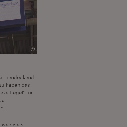
 flächendeckend
azu haben das
zeitregel“ für
bei
n.
anwechsels: