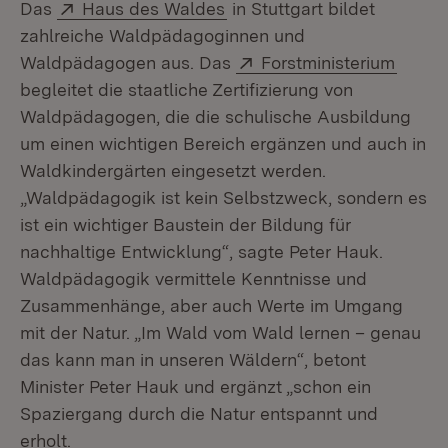
Extern:
(Öffnet in neuem Fenster)
Das
Haus des Waldes
in Stuttgart bildet
zahlreiche Waldpädagoginnen und
Extern:
(Öffne
Waldpädagogen aus. Das
Forstministerium
begleitet die staatliche Zertifizierung von
Waldpädagogen, die die schulische Ausbildung
um einen wichtigen Bereich ergänzen und auch in
Waldkindergärten eingesetzt werden.
„Waldpädagogik ist kein Selbstzweck, sondern es
ist ein wichtiger Baustein der Bildung für
nachhaltige Entwicklung“, sagte Peter Hauk.
Waldpädagogik vermittele Kenntnisse und
Zusammenhänge, aber auch Werte im Umgang
mit der Natur. „Im Wald vom Wald lernen – genau
das kann man in unseren Wäldern“, betont
Minister Peter Hauk und ergänzt „schon ein
Spaziergang durch die Natur entspannt und
erholt.