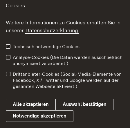
Cookies.
Messenger
Social Wall
Weitere Informationen zu Cookies erhalten Sie in
unserer
Datenschutzerklärung
.
X / Twitter
Youtube
Technisch notwendige Cookies
Analyse-Cookies (Die Daten werden ausschließlich
Zum 
anonymisiert verarbeitet.)
Impressum
Kontakt
Drittanbieter-Cookies (Social-Media-Elemente von
Benutzungshinweise
Barrierefreiheit
Facebook, X / Twitter und Google werden auf der
gesamten Webseite aktiviert.)
Datenschutz
Cookies
Alle akzeptieren
Auswahl bestätigen
Notwendige akzeptieren
Link zum Landesportal