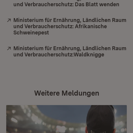
und Verbraucherschutz: Das Blatt wenden
(Öffn
Extern:
Ministerium für Ernährung, Ländlichen Raum
und Verbraucherschutz: Afrikanische
Schweinepest
(Öffnet in neuem Fenster)
Extern:
Ministerium für Ernährung, Ländlichen Raum
und Verbraucherschutz:Waldknigge
(Öffnet in 
Weitere Meldungen