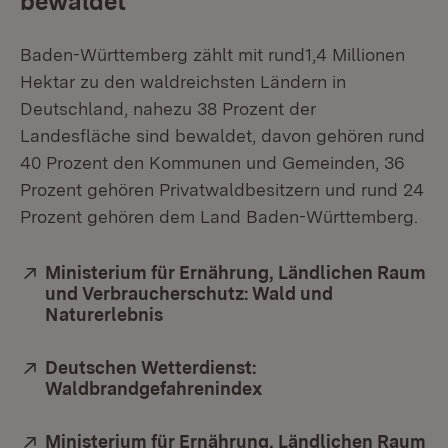
bewaldet
Baden-Württemberg zählt mit rund1,4 Millionen
Hektar zu den waldreichsten Ländern in
Deutschland, nahezu 38 Prozent der
Landesfläche sind bewaldet, davon gehören rund
40 Prozent den Kommunen und Gemeinden, 36
Prozent gehören Privatwaldbesitzern und rund 24
Prozent gehören dem Land Baden-Württemberg.
Extern:
Ministerium für Ernährung, Ländlichen Raum
und Verbraucherschutz: Wald und
Naturerlebnis
(Öffnet in neuem Fenster)
Extern:
Deutschen Wetterdienst:
Waldbrandgefahrenindex
(Öffnet in neuem Fens
Extern:
Ministerium für Ernährung, Ländlichen Raum