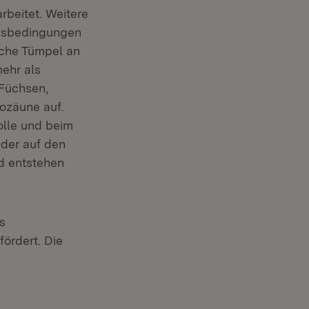
rbeitet. Weitere
ensbedingungen
ache Tümpel an
ehr als
 Füchsen,
ozäune auf.
olle und beim
nder auf den
nd entstehen
s
ördert. Die