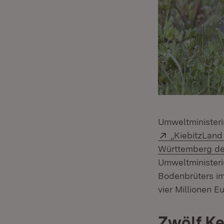
Umweltministeri
Extern:
„KiebitzLand 
Württemberg de
Umweltministeri
Bodenbrüters i
vier Millionen Eu
Zwölf Ke