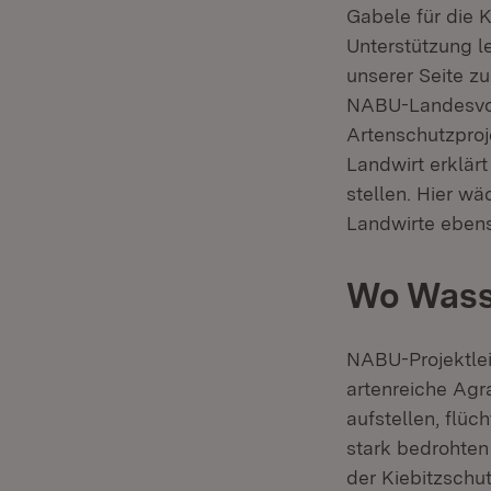
Gabele für die K
Unterstützung l
unserer Seite zu
NABU-Landesvor
Artenschutzproj
Landwirt erklärt
stellen. Hier wä
Landwirte ebens
Wo Wasse
NABU-Projektleit
artenreiche Agra
aufstellen, flüc
stark bedrohten
der Kiebitzschu