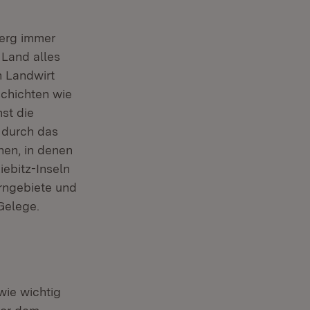
berg immer
n neuem Fenster)
Land alles
n Landwirt
schichten wie
st die
t durch das
hen, in denen
iebitz-Inseln
erngebiete und
Gelege.
wie wichtig