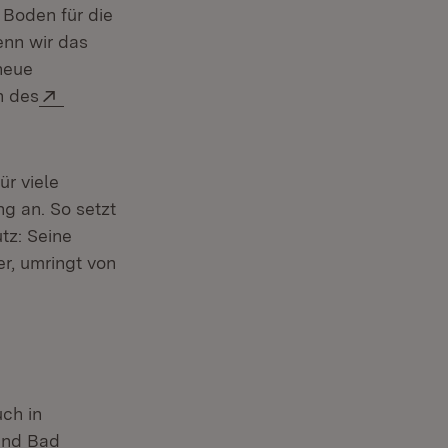
 Boden für die
enn wir das
neue
Extern:
n des
ür viele
g an. So setzt
tz: Seine
r, umringt von
ch in
und Bad