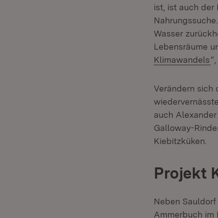
ist, ist auch de
Nahrungssuche. 
Wasser zurückho
Lebensräume und
(Ö
Klimawandels
“,
Verändern sich d
wiedervernässte
auch Alexander 
Galloway-Rinder
Kiebitzküken.
Projekt 
Neben Sauldorf 
Ammerbuch im L