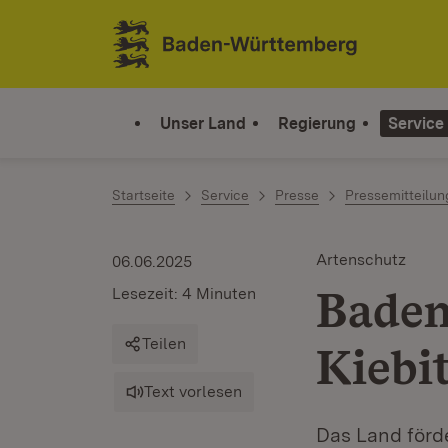
Zum Inhalt springen
Link zur Startseite
Unser Land
Regierung
Service
Startseite
Service
Presse
Pressemitteilu
Artenschutz
06.06.2025
Baden
Lesezeit: 4 Minuten
Teilen
Kiebi
Text vorlesen
Das Land förde