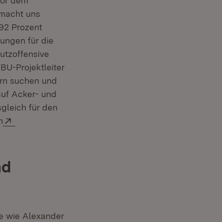
vor dem
 macht uns
92 Prozent
ungen für die
utzoffensive
BU-Projektleiter
ern suchen und
auf Acker- und
gleich für den
Extern:
n
nd
te wie Alexander