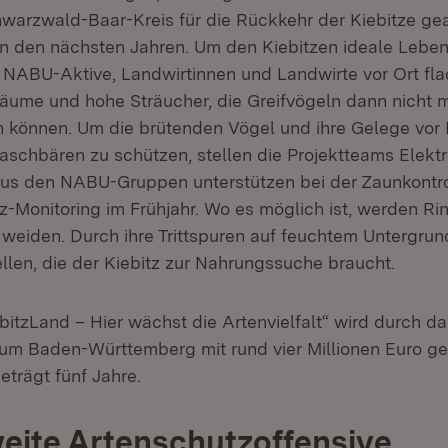
warzwald-Baar-Kreis für die Rückkehr der Kiebitze gea
in den nächsten Jahren. Um den Kiebitzen ideale Leb
n NABU-Aktive, Landwirtinnen und Landwirte vor Ort fl
äume und hohe Sträucher, die Greifvögeln dann nicht m
n können. Um die brütenden Vögel und ihre Gelege vor
schbären zu schützen, stellen die Projektteams Elektr
us den NABU-Gruppen unterstützen bei der Zaunkontr
tz-Monitoring im Frühjahr. Wo es möglich ist, werden Ri
 weiden. Durch ihre Trittspuren auf feuchtem Untergru
llen, die der Kiebitz zur Nahrungssuche braucht.
bitzLand – Hier wächst die Artenvielfalt“ wird durch da
um Baden-Württemberg mit rund vier Millionen Euro gef
beträgt fünf Jahre.
ite Artenschutzoffensive