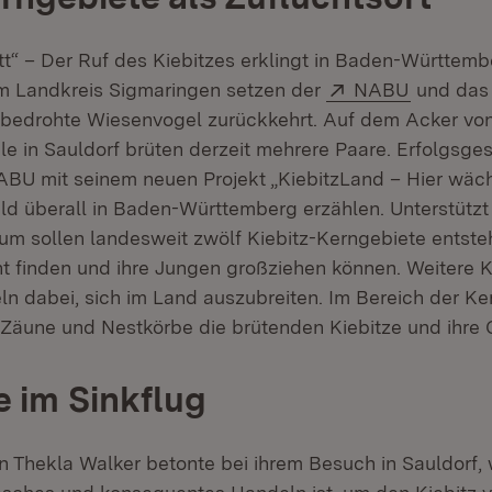
itt“ – Der Ruf des Kiebitzes erklingt in Baden-Württem
Extern:
(Öffnet i
im Landkreis Sigmaringen setzen der
NABU
und das 
 bedrohte Wiesenvogel zurückkehrt. Auf dem Acker vo
e in Sauldorf brüten derzeit mehrere Paare. Erfolgsge
NABU mit seinem neuen Projekt „KiebitzLand – Hier wäch
bald überall in Baden-Württemberg erzählen. Unterstütz
um sollen landesweit zwölf Kiebitz-Kerngebiete entste
ht finden und ihre Jungen großziehen können. Weitere K
ln dabei, sich im Land auszubreiten. Im Bereich der K
 Zäune und Nestkörbe die brütenden Kiebitze und ihre 
 im Sinkflug
n Thekla Walker betonte bei ihrem Besuch in Sauldorf, 