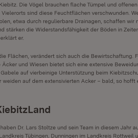
r Kiebitz. Die Vögel brauchen flache Tümpel und offenen
Vielerorts sind diese Feuchtflächen verschwunden. W
len, etwa durch regulierbare Drainagen, schaffen wir 
 stärken die Widerstandsfähigkeit der Böden in Zeite
ffnet in neuem Fenster)
 erklärt er.
ie Flächen, verändert sich auch die Bewirtschaftung. F
 Äcker und Wiesen bietet sich eine extensive Beweidun
Gabele auf vierbeinige Unterstützung beim Kiebitzschu
 weiden auf dem extensivierten Acker – bald, so hofft e
KiebitzLand
haben Dr. Lars Stoltze und sein Team in diesem Jahr au
andkreis Tübingen, Dunningen im Landkreis Rottweil 