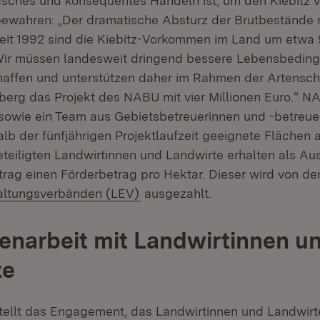
sches und konsequentes Handeln ist, um den Kiebitz 
bewahren: „Der dramatische Absturz der Brutbestände
eit 1992 sind die Kiebitz-Vorkommen im Land um etwa 
Wir müssen landesweit dringend bessere Lebensbeding
affen und unterstützen daher im Rahmen der Artensch
rg das Projekt des NABU mit vier Millionen Euro.“ NA
e sowie ein Team aus Gebietsbetreuerinnen und -betreu
alb der fünfjährigen Projektlaufzeit geeignete Flächen 
eteiligten Landwirtinnen und Landwirte erhalten als Aus
rag einen Förderbetrag pro Hektar. Dieser wird von de
(Öffnet in neuem Fenster)
altungsverbänden (LEV)
ausgezahlt.
narbeit mit Landwirtinnen u
te
stellt das Engagement, das Landwirtinnen und Landwir