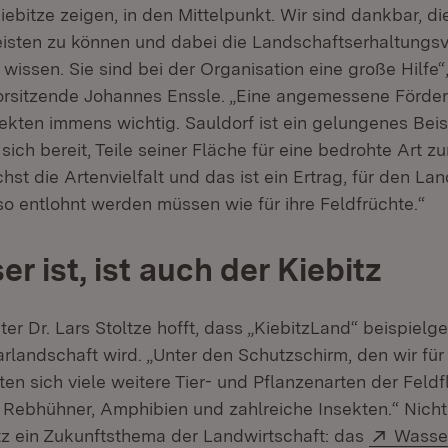
iebitze zeigen, in den Mittelpunkt. Wir sind dankbar, die
eisten zu können und dabei die Landschaftserhaltungs
 wissen. Sie sind bei der Organisation eine große Hilfe“
sitzende Johannes Enssle. „Eine angemessene Förderu
ekten immens wichtig. Sauldorf ist ein gelungenes Beis
 sich bereit, Teile seiner Fläche für eine bedrohte Art z
chst die Artenvielfalt und das ist ein Ertrag, für den La
o entlohnt werden müssen wie für ihre Feldfrüchte.“
r ist, ist auch der Kiebitz
er Dr. Lars Stoltze hofft, dass „KiebitzLand“ beispielg
rlandschaft wird. „Unter den Schutzschirm, den wir für
hten sich viele weitere Tier- und Pflanzenarten der Feldfl
 Rebhühner, Amphibien und zahlreiche Insekten.“ Nicht 
Extern
tz ein Zukunftsthema der Landwirtschaft: das
Wasse