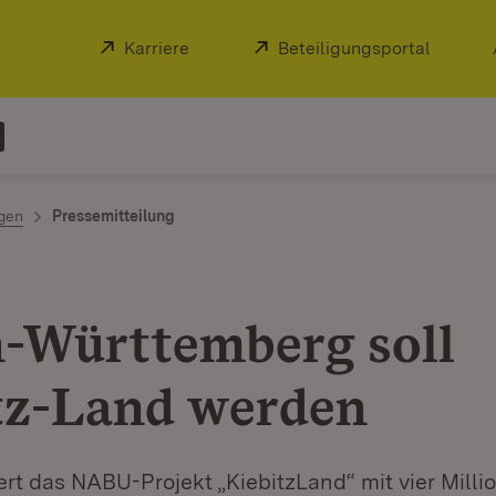
Extern:
Karriere
(Öffnet in neuem Fenster)
Extern:
Beteiligungsportal
(Öffnet
ngen
Pressemitteilung
-Württemberg soll
tz-Land werden
rt das NABU-Projekt „KiebitzLand“ mit vier Milli