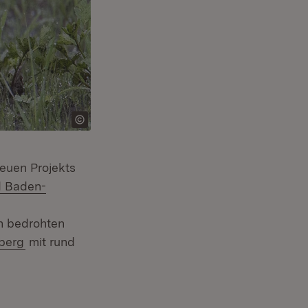
euen Projekts
er)
d Baden-
 Fenster)
n bedrohten
(Öffnet in neuem Fenster)
berg
mit rund