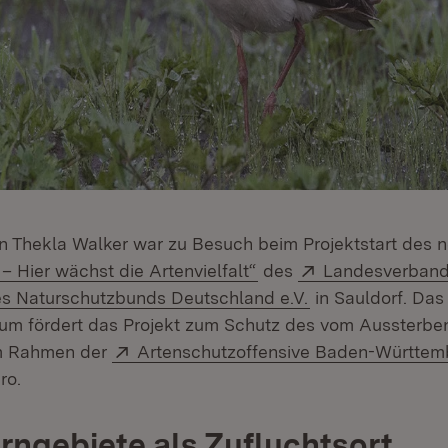
n Thekla Walker war zu Besuch beim Projektstart des n
(Öffnet in neuem Fenst
Extern:
– Hier wächst die Artenvielfalt“
des
Landesverban
(Öffnet in neuem
s Naturschutzbunds Deutschland e.V.
in Sauldorf. Das
um fördert das Projekt zum Schutz des vom Aussterbe
Extern:
m Rahmen der
Artenschutzoffensive Baden-Württem
ro.
rngebiete als Zufluchtsort