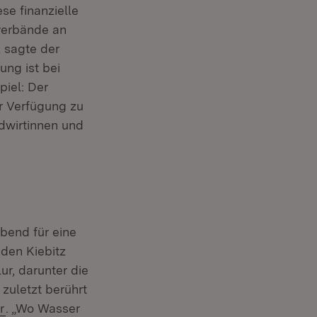
se finanzielle
verbände an
, sagte der
ng ist bei
piel: Der
ur Verfügung zu
ndwirtinnen und
ebend für eine
 den Kiebitz
ur, darunter die
zuletzt berührt
:
(Öffnet in neuem Fenster)
r
. „Wo Wasser