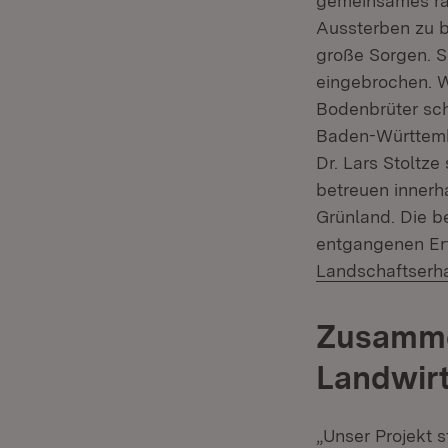
gemeinsames ra
Aussterben zu 
große Sorgen. S
eingebrochen. 
Bodenbrüter sch
Baden-Württembe
Dr. Lars Stoltz
betreuen innerh
Grünland. Die b
entgangenen Ert
Landschaftserh
Zusamme
Landwir
„Unser Projekt 