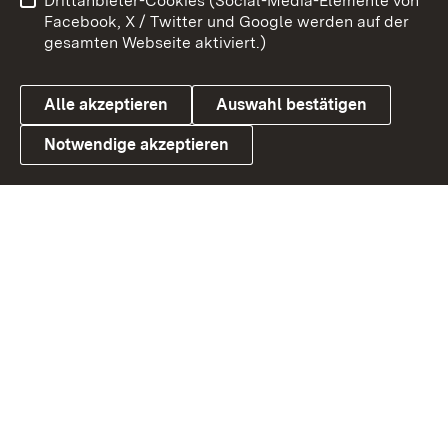
Drittanbieter-Cookies (Social-Media-Elemente von
Benutzungshinweise
Barrierefreiheit
Facebook, X / Twitter und Google werden auf der
gesamten Webseite aktiviert.)
Datenschutz
Cookies
Alle akzeptieren
Auswahl bestätigen
Notwendige akzeptieren
Link zum Landesportal