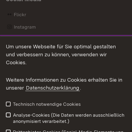
Flickr
Instagram
LinkedIn
Um unsere Webseite für Sie optimal gestalten
Mastodon
und verbessern zu können, verwenden wir
Cookies.
Messenger
Social Wall
Weitere Informationen zu Cookies erhalten Sie in
unserer
Datenschutzerklärung
.
X / Twitter
Youtube
Technisch notwendige Cookies
Analyse-Cookies (Die Daten werden ausschließlich
Zum 
anonymisiert verarbeitet.)
Impressum
Kontakt