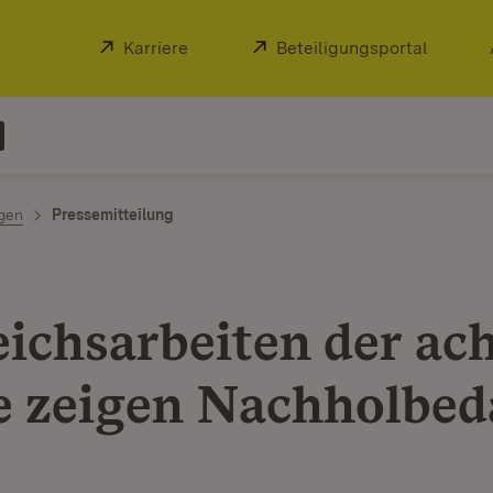
Extern:
Karriere
(Öffnet in neuem Fenster)
Extern:
Beteiligungsportal
(Öffnet
ngen
Pressemitteilung
eichsarbeiten der ac
e zeigen Nachholbed