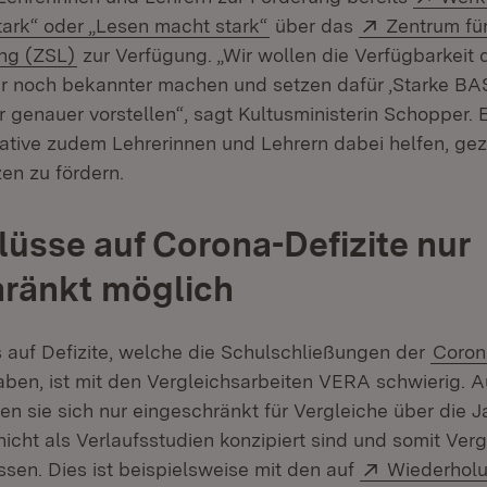
(Öffnet in neuem Fenster
Extern:
ark“ oder „Lesen macht stark“
über das
Zentrum für
(Öffnet in neuem Fenster)
ng (ZSL)
zur Verfügung. „Wir wollen die Verfügbarkeit 
r noch bekannter machen und setzen dafür ‚Starke BASI
genauer vorstellen“, sagt Kultusministerin Schopper. Es
iative zudem Lehrerinnen und Lehrern dabei helfen, gezi
n zu fördern.
üsse auf Corona-Defizite nur
hränkt möglich
 auf Defizite, welche die Schulschließungen der
Coron
aben, ist mit den Vergleichsarbeiten VERA schwierig. 
n sie sich nur eingeschränkt für Vergleiche über die Ja
nicht als Verlaufsstudien konzipiert sind und somit Ver
Extern:
ssen. Dies ist beispielsweise mit den auf
Wiederhol