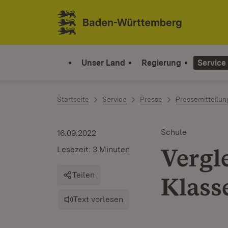
Zum Inhalt springen
Link zur Startseite
Unser Land
Regierung
Service
Startseite
Service
Presse
Pressemitteilu
Schule
16.09.2022
Vergl
Lesezeit: 3 Minuten
Teilen
Klass
Text vorlesen