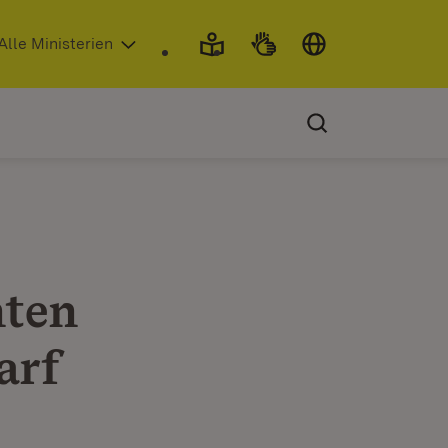
 in neuem Fenster)
Alle Ministerien
hten
arf