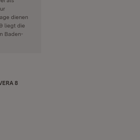
ei als
zur
lage dienen
 liegt die
en Baden-
in neuem Fenster)
 VERA 8
(Öffnet in neuem Fenster)