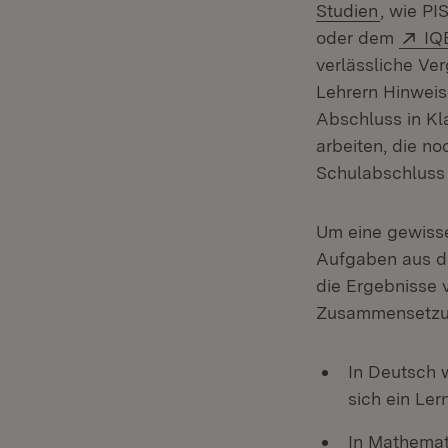
(Öffnet 
Studien
, wie PI
Ex
oder dem
IQ
verlässliche Ve
Lehrern Hinweis
Abschluss in Kl
arbeiten, die no
Schulabschluss s
Um eine gewisse
Aufgaben aus de
die Ergebnisse 
Zusammensetzun
In Deutsch w
sich ein Ler
In Mathemat