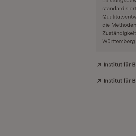
Leistungsbew
standardisier
Qualitätsent
die Methoden 
Zuständigkeit
Württemberg
Extern:
Institut für
Extern:
Institut für