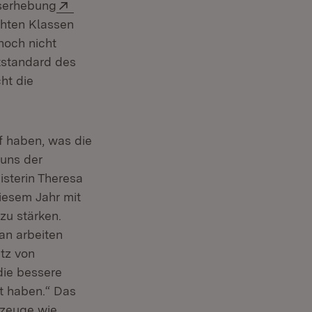
Extern:
dserhebung
chten Klassen
noch nicht
ststandard des
ht die
f haben, was die
 uns der
isterin Theresa
iesem Jahr mit
zu stärken.
an arbeiten
atz von
die bessere
t haben.“ Das
n:
zeuge wie