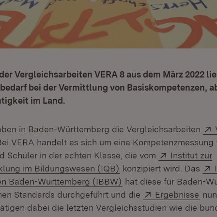
der Vergleichsarbeiten VERA 8 aus dem März 2022 lieg
bedarf bei der Vermittlung von Basiskompetenzen, ab
tigkeit im Land.
aben in Baden-Württemberg die Vergleichsarbeiten
Bei VERA handelt es sich um eine Kompetenzmessung f
Extern:
d Schüler in der achten Klasse, die vom
Institut zur
(Öffnet in neuem Fenster
klung im Bildungswesen (IQB)
konzipiert wird. Das
(Öffnet in neuem Fenste
en Baden-Württemberg (IBBW)
hat diese für Baden-W
Extern:
(Öff
hen Standards durchgeführt und die
Ergebnisse
nun 
ätigen dabei die letzten Vergleichsstudien wie die bu