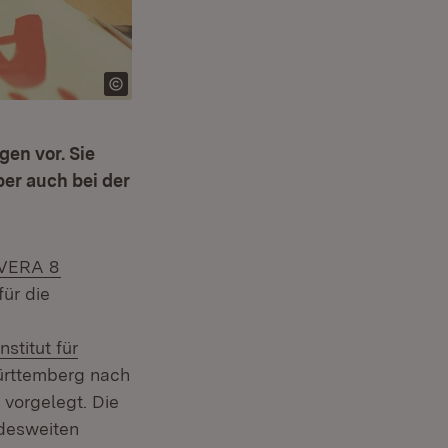
en vor. Sie
er auch bei der
Extern:
(Öffnet in neuem Fenster)
VERA 8
ür die
)
Extern:
Institut für
r)
ürttemberg nach
net in neuem Fenster)
vorgelegt. Die
ndesweiten