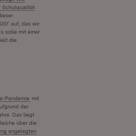
)
 Schulqualität
dieser
S!‘ auf, das wir
 solle mit einer
elt die
a-Pandemie
mit
Aufgrund der
hre. Das liegt
gleiche über die
ung angelegten