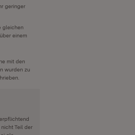
hr geringer
 gleichen
n über einem
he mit den
en wurden zu
hrieben.
erpflichtend
icht Teil der