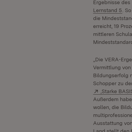
Ergebnisse des
(Öff
Lernstand 5
. S
die Mindeststan
erreicht, 19 Pro
mittleren Schul
Mindeststandar
„Die VERA-Ergeb
Vermittlung von
Bildungserfolg 
Schopper zu den
Extern:
‚Starke BASIS
Außerdem haben 
wollen, die Bil
multiprofession
Ausstattung von
Land stellt den