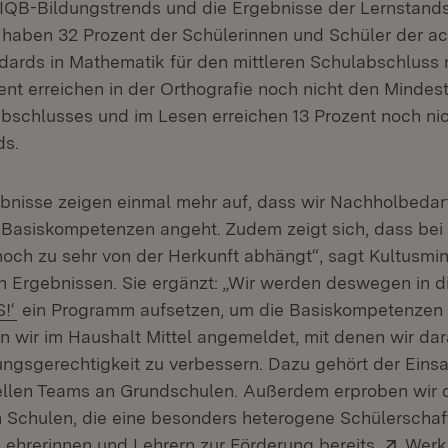
 IQB-Bildungstrends und die Ergebnisse der Lernstan
net in neuem Fenster)
o haben 32 Prozent der Schülerinnen und Schüler der a
dards in Mathematik für den mittleren Schulabschluss 
zent erreichen in der Orthografie noch nicht den Minde
abschlusses und im Lesen erreichen 13 Prozent noch nic
ds.
nisse zeigen einmal mehr auf, dass wir Nachholbedar
 Basiskompetenzen angeht. Zudem zeigt sich, dass bei
noch zu sehr von der Herkunft abhängt“, sagt Kultusmin
 Ergebnissen. Sie ergänzt: „Wir werden deswegen in d
(Öffnet in neuem Fenster)
!‘
ein Programm aufsetzen, um die Basiskompetenzen 
wir im Haushalt Mittel angemeldet, mit denen wir dar
dungsgerechtigkeit zu verbessern. Dazu gehört der Eins
ellen Teams an Grundschulen. Außerdem erproben wir 
 Schulen, die eine besonders heterogene Schülerschaf
Exter
 Lehrerinnen und Lehrern zur Förderung bereits
Werk