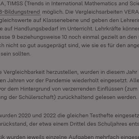
in neuem Fenster)
SA, TIMSS (Trends in International Mathematics and Sc
tern:
(Öffnet in neuem Fenster)
B-Bildungstrend
möglich. Die Vergleichsarbeiten VERA
rgleichswerte auf Klassenebene und geben den Lehrer
e auf Handlungsbedarf im Unterricht. Lehrkräfte könne
asse 9 beziehungsweise 10 noch einmal gezielt an de
ch nicht so gut ausgeprägt sind, wie sie es für den ang
ein sollten.
 Vergleichbarkeit herzustellen, wurden in diesem Jahr 
n Jahren vor der Pandemie wiederholt eingesetzt. All
vor dem Hintergrund von verzerrenden Einflüssen (zum 
g der Schülerschaft) zurückhaltend gelesen werden.
urden 2020 und 2022 die gleichen Testhefte eingesetzt
nrückstand, der etwa einem Drittel des Schuljahres ents
ik wurden jeweils einzelne Aufgaben mehrfach eingese