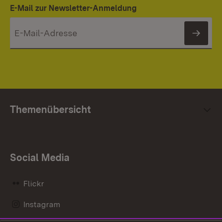
E-Mail zur Newsletter-Anmeldung
News
Themenübersicht
Social Media
Flickr
Instagram