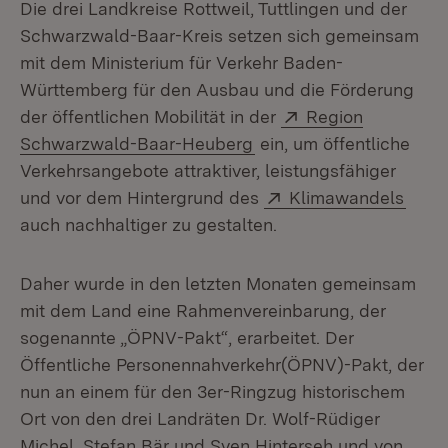
Die drei Landkreise Rottweil, Tuttlingen und der
Schwarzwald-Baar-Kreis setzen sich gemeinsam
mit dem Ministerium für Verkehr Baden-
Württemberg für den Ausbau und die Förderung
Extern:
der öffentlichen Mobilität in der
Region
(Öffnet in neuem Fenste
Schwarzwald-Baar-Heuberg
ein, um öffentliche
Verkehrsangebote attraktiver, leistungsfähiger
Extern:
(Öffn
und vor dem Hintergrund des
Klimawandels
auch nachhaltiger zu gestalten.
Daher wurde in den letzten Monaten gemeinsam
mit dem Land eine Rahmenvereinbarung, der
sogenannte „ÖPNV-Pakt“, erarbeitet. Der
Öffentliche Personennahverkehr(ÖPNV)-Pakt, der
nun an einem für den 3er-Ringzug historischem
Ort von den drei Landräten Dr. Wolf-Rüdiger
Michel, Stefan Bär und Sven Hinterseh und von