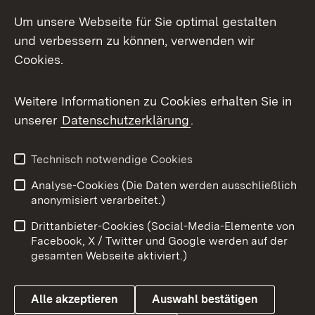
LinkedIn
Um unsere Webseite für Sie optimal gestalten
Mastodon
und verbessern zu können, verwenden wir
Cookies.
Messenger
Social Wall
Weitere Informationen zu Cookies erhalten Sie in
unserer
Datenschutzerklärung
.
X / Twitter
Youtube
Technisch notwendige Cookies
Analyse-Cookies (Die Daten werden ausschließlich
Zum 
anonymisiert verarbeitet.)
Impressum
Kontakt
Drittanbieter-Cookies (Social-Media-Elemente von
Benutzungshinweise
Barrierefreiheit
Facebook, X / Twitter und Google werden auf der
gesamten Webseite aktiviert.)
Datenschutz
Cookies
Alle akzeptieren
Auswahl bestätigen