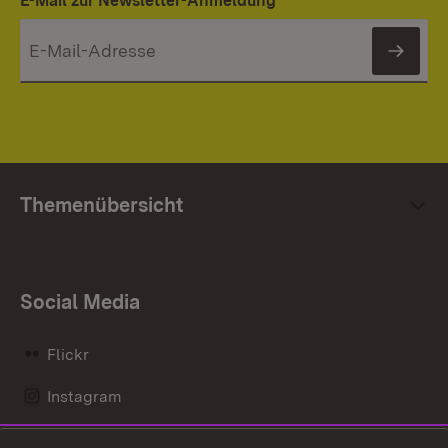
E-Mail zur Newsletter-Anmeldung
News
Themenübersicht
Social Media
Flickr
Instagram
LinkedIn