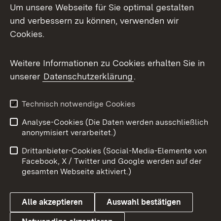
Um unsere Webseite für Sie optimal gestalten
Mastodon
und verbessern zu können, verwenden wir
Cookies.
Messenger
Social Wall
Weitere Informationen zu Cookies erhalten Sie in
unserer
Datenschutzerklärung
.
X / Twitter
Youtube
Technisch notwendige Cookies
Analyse-Cookies (Die Daten werden ausschließlich
Zum 
anonymisiert verarbeitet.)
Impressum
Kontakt
Drittanbieter-Cookies (Social-Media-Elemente von
Benutzungshinweise
Barrierefreiheit
Facebook, X / Twitter und Google werden auf der
gesamten Webseite aktiviert.)
Datenschutz
Cookies
Alle akzeptieren
Auswahl bestätigen