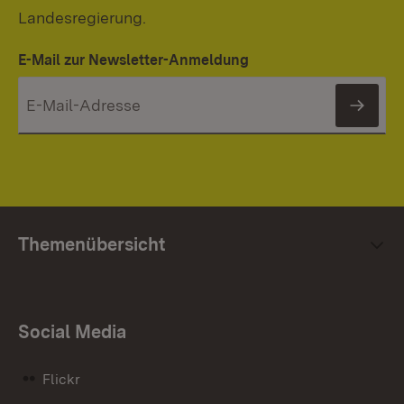
Landesregierung.
E-Mail zur Newsletter-Anmeldung
News
Themenübersicht
Social Media
Flickr