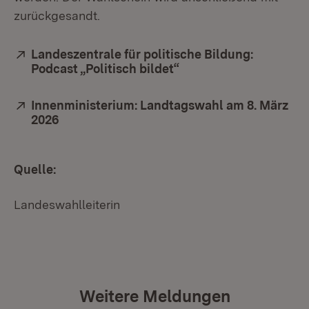
zurückgesandt.
Extern:
Landeszentrale für politische Bildung:
Podcast „Politisch bildet“
(Öffnet in neuem Fens
Extern:
Innenministerium: Landtagswahl am 8. März
2026
(Öffnet in neuem Fenster)
Quelle:
Landeswahlleiterin
Weitere Meldungen