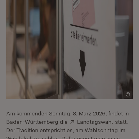
Am kommenden Sonntag, 8. März 2026, findet in
Extern:
(Öffnet i
Baden-Württemberg die
Landtagswahl
statt.
Der Tradition entspricht es, am Wahlsonntag im
Wahllokal zu wählen. Dafür nimmt man seine