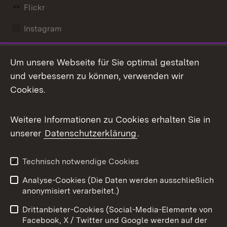
Flickr
Instagram
LinkedIn
Um unsere Webseite für Sie optimal gestalten
Mastodon
und verbessern zu können, verwenden wir
Cookies.
Messenger
Social Wall
Weitere Informationen zu Cookies erhalten Sie in
unserer
Datenschutzerklärung
.
X / Twitter
Youtube
Technisch notwendige Cookies
Analyse-Cookies (Die Daten werden ausschließlich
Zum 
anonymisiert verarbeitet.)
Impressum
Kontakt
Drittanbieter-Cookies (Social-Media-Elemente von
Benutzungshinweise
Barrierefreiheit
Facebook, X / Twitter und Google werden auf der