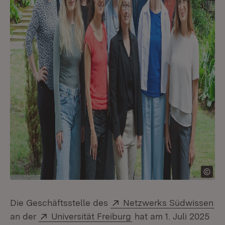
Extern:
(Ö
Die Geschäftsstelle des
Netzwerks Südwissen
Extern:
(Öffnet in neuem Fenst
an der
Universität Freiburg
hat am 1. Juli 2025