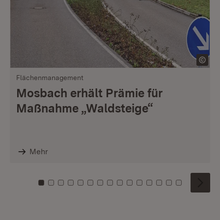
Flächenmanagement
Mosbach erhält Prämie für
Maßnahme „Waldsteige“
Mehr
Zu Kachel: 0
Zu Kachel: 1
Zu Kachel: 2
Zu Kachel: 3
Zu Kachel: 4
Zu Kachel: 5
Zu Kachel: 6
Zu Kachel: 7
Zu Kachel: 8
Zu Kachel: 9
Zu Kachel: 10
Zu Kachel: 11
Zu Kachel: 12
Zu Kachel: 1
Zu Kachel