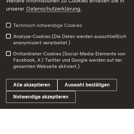
Weitere Informationen zu Cookies erhalten Sie in
unserer
Datenschutzerklärung
.
X / Twitter
Youtube
Technisch notwendige Cookies
Analyse-Cookies (Die Daten werden ausschließlich
Zum 
anonymisiert verarbeitet.)
Impressum
Kontakt
Drittanbieter-Cookies (Social-Media-Elemente von
Benutzungshinweise
Barrierefreiheit
Facebook, X / Twitter und Google werden auf der
gesamten Webseite aktiviert.)
Datenschutz
Cookies
Alle akzeptieren
Auswahl bestätigen
Notwendige akzeptieren
Link zum Landesportal