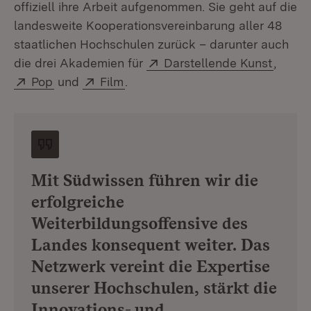
offiziell ihre Arbeit aufgenommen. Sie geht auf die
landesweite Kooperationsvereinbarung aller 48
staatlichen Hochschulen zurück – darunter auch
Extern:
(Öffne
die drei Akademien für
Darstellende Kunst
,
Extern:
(Öffnet in neuem Fenster)
Extern:
(Öffnet in neuem Fenster)
Pop
und
Film
.
Mit Südwissen führen wir die
erfolgreiche
Weiterbildungsoffensive des
Landes konsequent weiter. Das
Netzwerk vereint die Expertise
unserer Hochschulen, stärkt die
Innovations- und