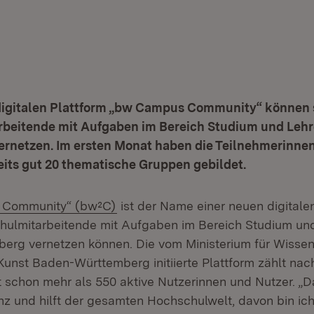
digitalen Plattform „bw Campus Community“ können 
beitende mit Aufgaben im Bereich Studium und Lehr
rnetzen. Im ersten Monat haben die Teilnehmerinne
its gut 20 thematische Gruppen gebildet.
(Öffnet in neuem Fenster)
 Community“ (bw²C)
ist der Name einer neuen digitalen
hulmitarbeitende mit Aufgaben im Bereich Studium und
rg vernetzen können. Die vom Ministerium für Wissen
unst Baden-Württemberg initiierte Plattform zählt na
 schon mehr als 550 aktive Nutzerinnen und Nutzer. „D
z und hilft der gesamten Hochschulwelt, davon bin ich