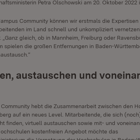
aftsministerin Petra Olschowski am 20. Oktober 2022 in
ampus Community können wir erstmals die Expertisen
eitenden im Land schnell und unkompliziert vernetzen“
r. „Ganz gleich, ob in Mannheim, Freiburg oder Ravensb
orm spielen die großen Entfernungen in Baden-Württemb
saustausch.“
den, austauschen und voneina
Community hebt die Zusammenarbeit zwischen den Ho
rg auf ein neues Level. Mitarbeitende, die sich (noch)
ht finden, virtuell austauschen sowie mit- und voneinan
Hochschulen kostenfreien Angebot möchte das
inisterium die Vernetzung der Hochschulen in Baden-