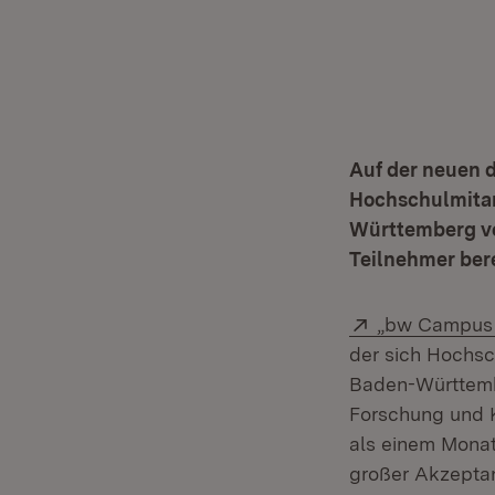
Auf der neuen 
Hochschulmitar
Württemberg ve
Teilnehmer bere
Extern:
„bw Campus
der sich Hochsc
Baden-Württembe
Forschung und K
als einem Monat
großer Akzeptan