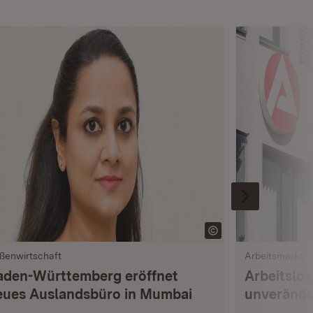
ßenwirtschaft
Arbeitsmarkt
aden-Württemberg eröffnet
Arbeitslo
eues Auslandsbüro in Mumbai
unverände