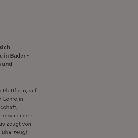
sich
e in Baden-
n und
 Plattform, auf
 Lehre in
schaft,
ch etwas mehr
as zeugt von
 überzeugt“,