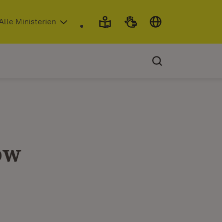
 in neuem Fenster)
Alle Ministerien
bw