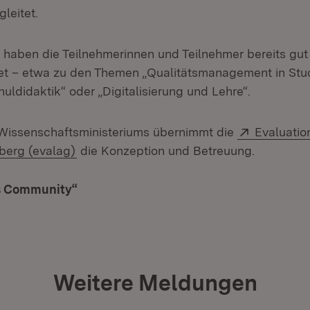
gleitet.
 haben die Teilnehmerinnen und Teilnehmer bereits gut
et – etwa zu den Themen „Qualitätsmanagement in St
uldidaktik“ oder „Digitalisierung und Lehre“.
Extern:
Wissenschaftsministeriums übernimmt die
Evaluatio
(Öffnet in neuem Fenster)
erg (evalag)
die Konzeption und Betreuung.
 Community“
(Öffnet in neuem Fenster)
Weitere Meldungen