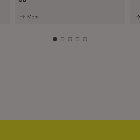
Mehr
Zu Kachel: 0
Zu Kachel: 3
Zu Kachel: 6
Zu Kachel: 9
Zu Kachel: 12