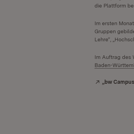
die Plattform be
Im ersten Monat
Gruppen gebild
Lehre“, „Hochsch
Im Auftrag des 
Baden-Württemb
Extern:
„bw Campus