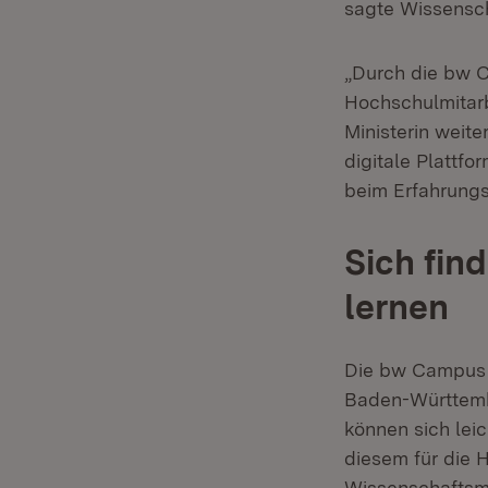
sagte Wissensch
„Durch die bw C
Hochschulmitarb
Ministerin weite
digitale Plattf
beim Erfahrung
Sich fin
lernen
Die bw Campus 
Baden-Württembe
können sich leic
diesem für die 
Wissenschaftsm