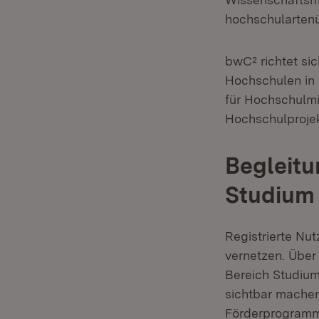
hochschulartenü
bwC² richtet sic
Hochschulen in 
für Hochschulmi
Hochschulproje
Begleit
Studium
Registrierte Nu
vernetzen. Über
Bereich Studium
sichtbar machen
Förderprogramme