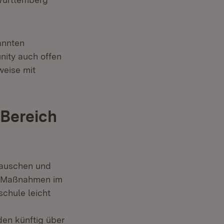
annten
nity auch offen
weise mit
Bereich
stauschen und
nd Maßnahmen im
schule leicht
en künftig über