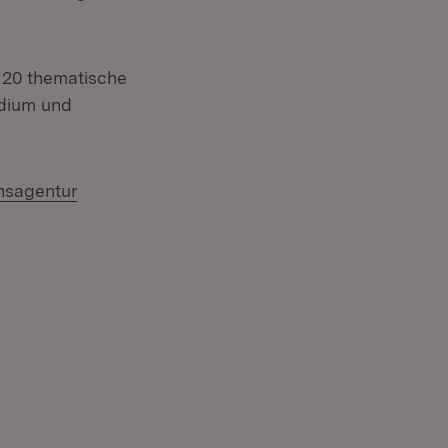
 20 thematische
udium und
nsagentur