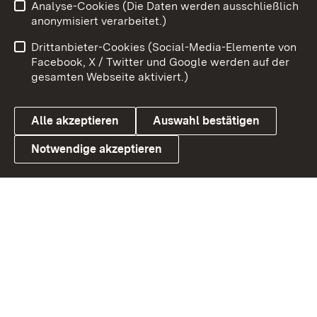
Analyse-Cookies (Die Daten werden ausschließlich
Zum 
anonymisiert verarbeitet.)
Impressum
Kontakt
Drittanbieter-Cookies (Social-Media-Elemente von
Benutzungshinweise
Barrierefreiheit
Facebook, X / Twitter und Google werden auf der
gesamten Webseite aktiviert.)
Datenschutz
Cookies
Alle akzeptieren
Auswahl bestätigen
Notwendige akzeptieren
Link zum Landesportal