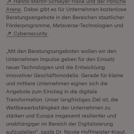
Extern:
Hanns-Martin-Schleyer-Halle und der Porsche
(Öffnet in neuem Fenster)
Arena
. Dabei gibt es für Unternehmen kostenlose
Beratungsangebote in den Bereichen staatlicher
Förderprogramme, Metaverse-Technologien und
Extern:
(Öffnet in neuem Fenster)
Cybersecurity
.
„Mit den Beratungsangeboten wollen wir den
Unternehmen Impulse geben für den Einsatz
neuer Technologien und die Entwicklung
innovativer Geschäftsmodelle. Gerade für kleine
und mittlere Unternehmen eignen sich die
Angebote zum Einstieg in die digitale
Transformation. Unser langfristiges Ziel ist, die
Wettbewerbsfähigkeit der Unternehmen zu
stärken und Europa insgesamt resilienter und
unabhängiger im Bereich der Digitalisierung
aufzustellen“, sagte Dr. Nicole Hoffmeister-Kraut,