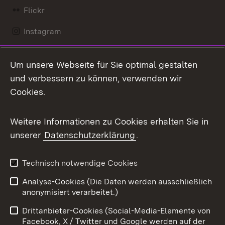
Flickr
Instagram
LinkedIn
Um unsere Webseite für Sie optimal gestalten
Mastodon
und verbessern zu können, verwenden wir
Cookies.
Messenger
Social Wall
Weitere Informationen zu Cookies erhalten Sie in
unserer
Datenschutzerklärung
.
X / Twitter
Youtube
Technisch notwendige Cookies
Analyse-Cookies (Die Daten werden ausschließlich
Zum 
anonymisiert verarbeitet.)
Impressum
Kontakt
Drittanbieter-Cookies (Social-Media-Elemente von
Benutzungshinweise
Barrierefreiheit
Facebook, X / Twitter und Google werden auf der