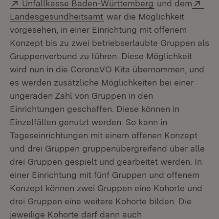
Extern:
(Öffnet in neue
Ext
Unfallkasse Baden-Württemberg
und dem
(Öffnet in neuem Fenster)
Landesgesundheitsamt
war die Möglichkeit
vorgesehen, in einer Einrichtung mit offenem
Konzept bis zu zwei betriebserlaubte Gruppen als
Gruppenverbund zu führen. Diese Möglichkeit
wird nun in die CoronaVO Kita übernommen, und
es werden zusätzliche Möglichkeiten bei einer
ungeraden Zahl von Gruppen in den
Einrichtungen geschaffen. Diese können in
Einzelfällen genutzt werden. So kann in
Tageseinrichtungen mit einem offenen Konzept
und drei Gruppen gruppenübergreifend über alle
drei Gruppen gespielt und gearbeitet werden. In
einer Einrichtung mit fünf Gruppen und offenem
Konzept können zwei Gruppen eine Kohorte und
drei Gruppen eine weitere Kohorte bilden. Die
jeweilige Kohorte darf dann auch