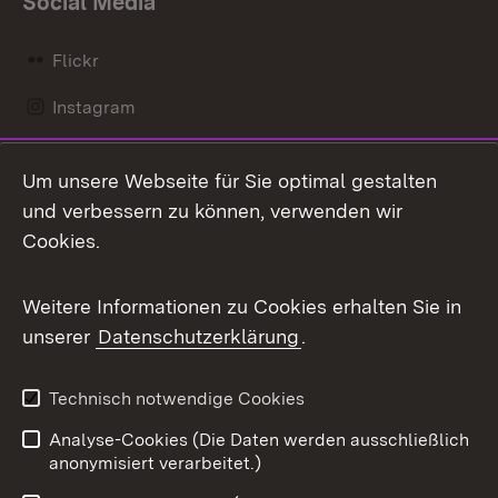
Social Media
Flickr
Instagram
LinkedIn
Um unsere Webseite für Sie optimal gestalten
Mastodon
und verbessern zu können, verwenden wir
Cookies.
Messenger
Social Wall
Weitere Informationen zu Cookies erhalten Sie in
unserer
Datenschutzerklärung
.
X / Twitter
Youtube
Technisch notwendige Cookies
Analyse-Cookies (Die Daten werden ausschließlich
Zum 
anonymisiert verarbeitet.)
Impressum
Kontakt