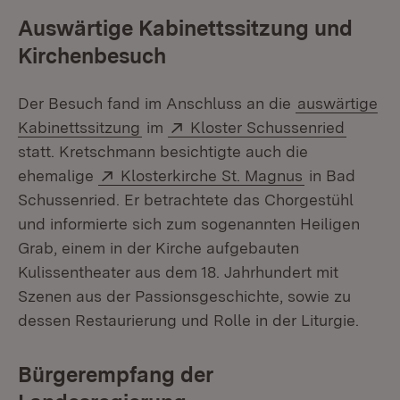
Auswärtige Kabinettssitzung und
Kirchenbesuch
Der Besuch fand im Anschluss an die
auswärtige
Extern:
(Öffnet
Kabinettssitzung
im
Kloster Schussenried
statt. Kretschmann besichtigte auch die
Extern:
(Öffnet in n
ehemalige
Klosterkirche St. Magnus
in Bad
Schussenried. Er betrachtete das Chorgestühl
und informierte sich zum sogenannten Heiligen
Grab, einem in der Kirche aufgebauten
Kulissentheater aus dem 18. Jahrhundert mit
Szenen aus der Passionsgeschichte, sowie zu
dessen Restaurierung und Rolle in der Liturgie.
Bürgerempfang der