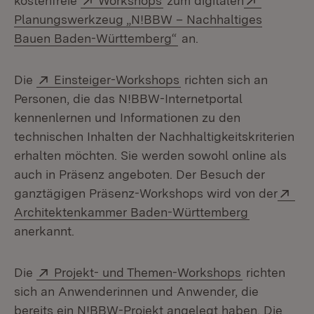
kostenfreie
Workshops
zum digitalen
Planungswerkzeug „N!BBW – Nachhaltiges
(Öffnet in neuem Fenste
Bauen Baden-Württemberg“
an.
Extern:
(Öffnet in neuem Fenst
Die
Einsteiger-Workshops
richten sich an
Personen, die das N!BBW-Internetportal
kennenlernen und Informationen zu den
technischen Inhalten der Nachhaltigkeitskriterien
erhalten möchten. Sie werden sowohl online als
auch in Präsenz angeboten. Der Besuch der
Ext
ganztägigen Präsenz-Workshops wird von der
(Öffnet in 
Architektenkammer Baden-Württemberg
anerkannt.
Extern:
(Öffnet in n
Die
Projekt- und Themen-Workshops
richten
sich an Anwenderinnen und Anwender, die
bereits ein N!BBW-Projekt angelegt haben. Die