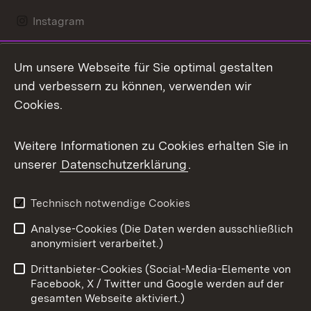
Instagram
LinkedIn
Um unsere Webseite für Sie optimal gestalten
Mastodon
und verbessern zu können, verwenden wir
Cookies.
Messenger
Social Wall
Weitere Informationen zu Cookies erhalten Sie in
unserer
Datenschutzerklärung
.
X / Twitter
Youtube
Technisch notwendige Cookies
Analyse-Cookies (Die Daten werden ausschließlich
Zum 
anonymisiert verarbeitet.)
Impressum
Kontakt
Drittanbieter-Cookies (Social-Media-Elemente von
Benutzungshinweise
Barrierefreiheit
Facebook, X / Twitter und Google werden auf der
gesamten Webseite aktiviert.)
Datenschutz
Cookies