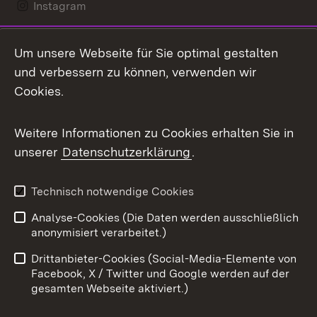
Instagram
LinkedIn
Um unsere Webseite für Sie optimal gestalten
Mastodon
und verbessern zu können, verwenden wir
Cookies.
Messenger
Social Wall
Weitere Informationen zu Cookies erhalten Sie in
unserer
Datenschutzerklärung
.
X / Twitter
Youtube
Technisch notwendige Cookies
Analyse-Cookies (Die Daten werden ausschließlich
Zum 
anonymisiert verarbeitet.)
Impressum
Kontakt
Drittanbieter-Cookies (Social-Media-Elemente von
Benutzungshinweise
Barrierefreiheit
Facebook, X / Twitter und Google werden auf der
gesamten Webseite aktiviert.)
Datenschutz
Cookies