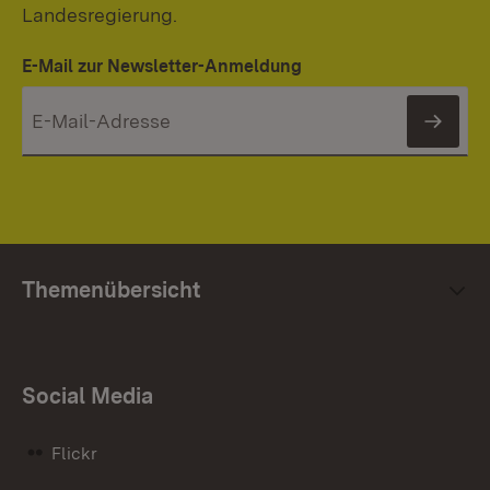
Landesregierung.
E-Mail zur Newsletter-Anmeldung
News
Themenübersicht
Social Media
Flickr