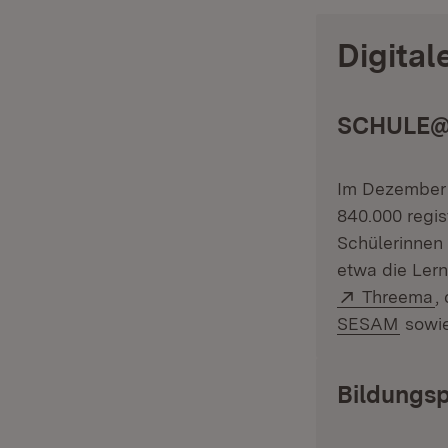
Digita
SCHULE
Im Dezember 
840.000 regis
Schülerinnen 
etwa die Le
Extern:
(
Threema
,
(Öffn
SESAM
sowi
Bildungsp