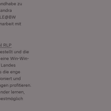
Handhabe zu
Sandra
CHULE@BW
narbeit mit
(Öffnet in neuem Fenster)
al RLP
stellt und die
 eine Win-Win-
s Landes
ss die enge
oniert und
en profitieren.
nder lernen,
 bestmöglich