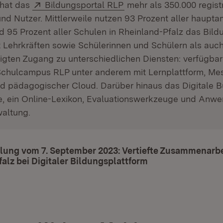
Extern:
(Öffnet in neuem Fenste
 hat das
Bildungsportal RLP
mehr als 350.000 registr
nd Nutzer. Mittlerweile nutzen 93 Prozent aller haupta
d 95 Prozent aller Schulen in Rheinland-Pfalz das Bild
t Lehrkräften sowie Schülerinnen und Schülern als auc
igten Zugang zu unterschiedlichen Diensten: verfügbar
 Schulcampus RLP unter anderem mit Lernplattform, Me
d pädagogischer Cloud. Darüber hinaus das Digitale B
, ein Online-Lexikon, Evaluationswerkzeuge und Anw
waltung.
lung vom 7. September 2023: Vertiefte Zusammenarbe
alz bei Digitaler Bildungsplattform