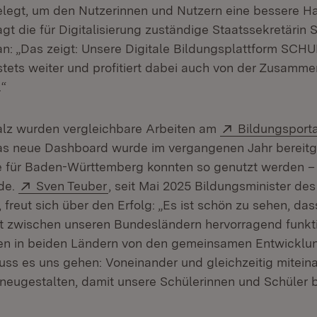
elegt, um den Nutzerinnen und Nutzern eine bessere 
gt die für Digitalisierung zuständige Staatssekretärin 
an: „Das zeigt: Unsere Digitale Bildungsplattform S
stets weiter und profitiert dabei auch von der Zusamme
.“
Extern:
alz wurden vergleichbare Arbeiten am
Bildungsport
as neue Dashboard wurde im vergangenen Jahr bereitge
e für Baden-Württemberg konnten so genutzt werden –
Extern:
(Öffnet in neuem Fenster)
ide.
Sven Teuber
, seit Mai 2025 Bildungsminister de
 freut sich über den Erfolg: „Es ist schön zu sehen, da
 zwischen unseren Bundesländern hervorragend funkti
en in beiden Ländern von den gemeinsamen Entwicklung
s es uns gehen: Voneinander und gleichzeitig miteina
t neugestalten, damit unsere Schülerinnen und Schüler