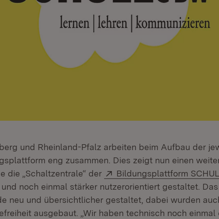
rg und Rheinland-Pfalz arbeiten beim Aufbau der jew
ngsplattform eng zusammen. Dies zeigt nun einen weiter
Extern:
de die „Schaltzentrale“ der
Bildungsplattform SCH
 und noch einmal stärker nutzerorientiert gestaltet. Da
 neu und übersichtlicher gestaltet, dabei wurden au
refreiheit ausgebaut. „Wir haben technisch noch einmal