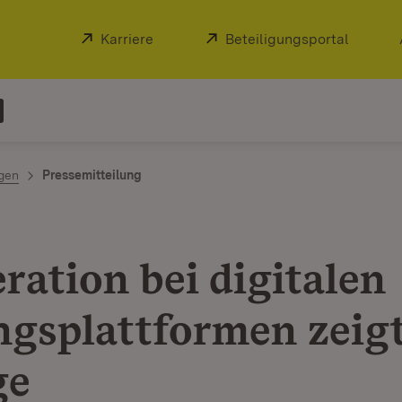
Extern:
Karriere
(Öffnet in neuem Fenster)
Extern:
Beteiligungsportal
(Öffnet
ngen
Pressemitteilung
ration bei digitalen
ngsplattformen zeig
ge