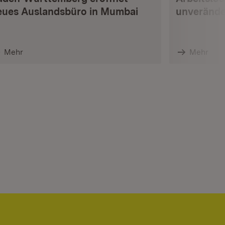
eues Auslandsbüro in Mumbai
unverände
Mehr
Mehr