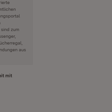
r)
ierte
mtlichen
ungsportal
h
 sind zum
ssenger,
ücherregal,
endungen aus
it mit