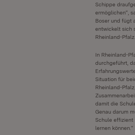
Schippe draufg
ermöglichen“, sa
Boser und fügt 
entwickelt sich 
Rheinland-Pfalz
In Rheinland-Pf
durchgeführt, d
Erfahrungswert
Situation für be
Rheinland-Pfalz,
Zusammenarbeit
damit die Schul
Genau darum mus
Schule effizien
lernen können.“