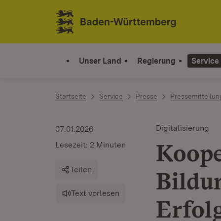
Zum Inhalt springen
Link zur Startseite
Unser Land
Regierung
Service
Startseite
Service
Presse
Pressemitteilu
Digitalisierung
07.01.2026
Koope
Lesezeit: 2 Minuten
Teilen
Bildu
Text vorlesen
Erfol