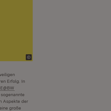
eiligen
en Erfolg. In
(Öffnet in neuem Fenster)
ULE@BW
s sogenannte
ch Aspekte der
 eine große