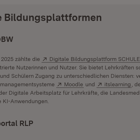
le Bildungsplattformen
@BW
Extern:
2025 zählte die
Digitale Bildungsplattform SCHU
trierte Nutzerinnen und Nutzer. Sie bietet Lehrkräften 
und Schülern Zugang zu unterschiedlichen Diensten: v
Extern:
(Öffnet in neuem Fens
Extern:
(Öf
rnmanagementsysteme
Moodle
und
itslearning
, d
Öffnet in neuem Fenster)
 der Digitale Arbeitsplatz für Lehrkräfte, die Landesme
et in neuem Fenster)
e KI-Anwendungen.
ortal RLP