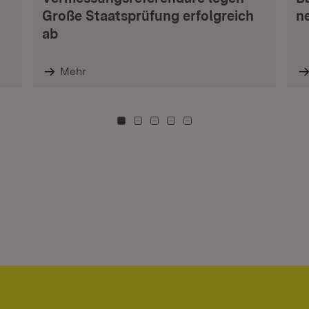
Große Staatsprüfung erfolgreich
n
ab
Mehr
Zu Kachel: 0
Zu Kachel: 3
Zu Kachel: 6
Zu Kachel: 9
Zu Kachel: 12