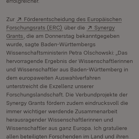
erfolgreicher.
Extern:
Zur
Förderentscheidung des Europäischen
(Öffnet in neuem Fenster)
Extern:
Forschungsrats (ERC)
über die
Synergy
(Öffnet in neuem Fenster)
Grants
, die am Donnerstag bekanntgegeben
wurde, sagte Baden-Württembergs
Wissenschaftsministerin Petra Olschowski: „Das
hervorragende Ergebnis der Wissenschaftlerinnen
und Wissenschaftler aus Baden-Württemberg in
dem europaweiten Auswahlverfahren
unterstreicht die Exzellenz unserer
Forschungslandschaft. Die Verbundprojekte der
Synergy Grants fördern zudem eindrucksvoll die
immer wichtiger werdende Zusammenarbeit
herausragender Wissenschaftlerinnen und
Wissenschaftler aus ganz Europa. Ich gratuliere
allen beteiligten Forschenden im Land und ihren