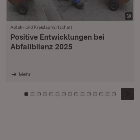
Abfall- und Kreislaufwirtschaft
Positive Entwicklungen bei
Abfallbilanz 2025
Mehr
Zu Kachel: 0
Zu Kachel: 1
Zu Kachel: 2
Zu Kachel: 3
Zu Kachel: 4
Zu Kachel: 5
Zu Kachel: 6
Zu Kachel: 7
Zu Kachel: 8
Zu Kachel: 9
Zu Kachel: 10
Zu Kachel: 11
Zu Kachel: 12
Zu Kachel: 1
Zu Kachel