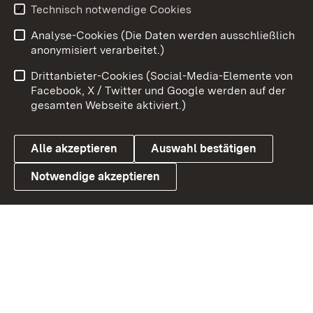
Youtube
Technisch notwendige Cookies
Analyse-Cookies (Die Daten werden ausschließlich
Zum 
anonymisiert verarbeitet.)
Impressum
Kontakt
Drittanbieter-Cookies (Social-Media-Elemente von
Benutzungshinweise
Barrierefreiheit
Facebook, X / Twitter und Google werden auf der
gesamten Webseite aktiviert.)
Datenschutz
Cookies
Alle akzeptieren
Auswahl bestätigen
Notwendige akzeptieren
Link zum Landesportal