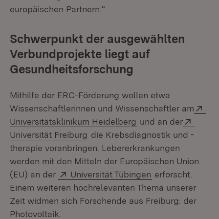
europäischen Partnern.“
Schwerpunkt der ausgewählten
Verbundprojekte liegt auf
Gesundheitsforschung
Mithilfe der ERC-Förderung wollen etwa
Ext
Wissenschaftlerinnen und Wissenschaftler am
(Öffnet in neuem Fen
Extern
Universitätsklinikum Heidelberg
und an der
(Öffnet in neuem Fenster)
Universität Freiburg
die Krebsdiagnostik und -
therapie voranbringen. Lebererkrankungen
werden mit den Mitteln der Europäischen Union
Extern:
(Öffnet in neuem
(EU) an der
Universität Tübingen
erforscht.
Einem weiteren hochrelevanten Thema unserer
Zeit widmen sich Forschende aus Freiburg: der
Photovoltaik.