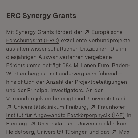
ERC Synergy Grants
Extern:
Mit Synergy Grants fördert der
Europäische
(Öffnet in neuem Fenster)
Forschungsrat (ERC)
exzellente Verbundprojekte
aus allen wissenschaftlichen Disziplinen. Die im
diesjährigen Auswahlverfahren vergebene
Fördersumme beträgt 684 Millionen Euro. Baden-
Württemberg ist im Ländervergleich führend –
hinsichtlich der Anzahl der Projektbeteiligungen
und der Principal Investigators. An den
Verbundprojekten beteiligt sind: Universität und
Extern:
(Öffnet in neuem Fe
Extern:
Universitätsklinikum Freiburg
,
Fraunhofer-
(Öffn
Institut für Angewandte Festkörperphysik (IAF)
in
Extern:
(Öffnet in neuem Fenster)
Freiburg,
Universität
und Universitätsklinikum
Extern:
Heidelberg, Universität Tübingen und das
Max-