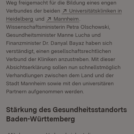
Weg freigemacht für die Bildung eines engen
Extern:
Verbundes der beiden
Universitätskliniken in
(Öffnet in neuem Fenster)
Extern:
(Öffnet in neuem Fenst
Heidelberg
und
Mannheim
.
Wissenschaftsministerin Petra Olschowski,
Gesundheitsminister Manne Lucha und
Finanzminister Dr. Danyal Bayaz haben sich
verständigt, einen gesellschaftsrechtlichen
Verbund der Kliniken anzustreben. Mit dieser
Absichtserklärung sollen nun schnellstmöglich
Verhandlungen zwischen dem Land und der
Stadt Mannheim sowie mit den universitären
Partnern aufgenommen werden.
Stärkung des Gesundheitsstandorts
Baden-Württemberg