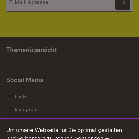
News
Themenübersicht
Social Media
Flickr
Instagram
LinkedIn
Um unsere Webseite für Sie optimal gestalten
Mastodon
und verbessern zu können, verwenden wir