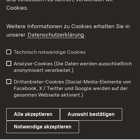
Cookies.
Messenger
Social Wall
Weitere Informationen zu Cookies erhalten Sie in
unserer
Datenschutzerklärung
.
X / Twitter
Youtube
Technisch notwendige Cookies
Analyse-Cookies (Die Daten werden ausschließlich
Zum 
anonymisiert verarbeitet.)
Impressum
Kontakt
Drittanbieter-Cookies (Social-Media-Elemente von
Benutzungshinweise
Barrierefreiheit
Facebook, X / Twitter und Google werden auf der
gesamten Webseite aktiviert.)
Datenschutz
Cookies
Alle akzeptieren
Auswahl bestätigen
Notwendige akzeptieren
Link zum Landesportal