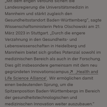
„Mit dem engen Verbund sichert die
Landesregierung die Universitätsmedizin in
Mannheim und stärkt zugleich den
Gesundheitsstandort Baden-Württemberg“, sagte
Wissenschaftsministerin Petra Olschowski am 21.
März 2023 in Stuttgart. „Durch die engere
Verzahnung in den Gesundheits- und
Lebenswissenschaften in Heidelberg und
Mannheim bietet sich großes Potenzial sowohl im
medizinischen Bereich als auch in der Forschung.
Dies gilt insbesondere gemeinsam mit dem neu
Extern:
gegründeten Innovationscampus
‚Health and
(Öffnet in neuem Fenster)
Life Science Alliance‘
. Wir ermöglichen damit
einen bedeutenden Sprung, um die
Spitzenposition Baden-Württembergs im Bereich
der gesundheitstechnologischen und
medizinischen Innovation weiter auszubauen.“