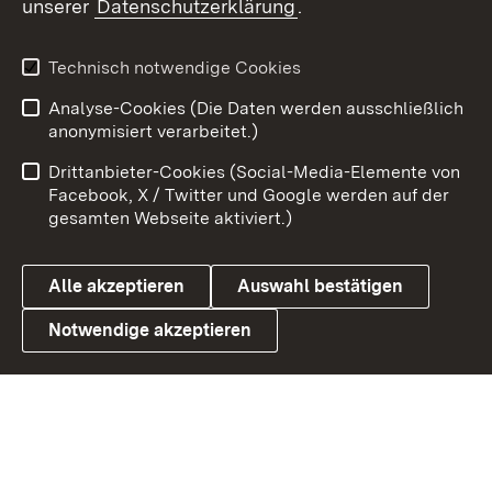
unserer
Datenschutzerklärung
.
X / Twitter
Youtube
Technisch notwendige Cookies
Analyse-Cookies (Die Daten werden ausschließlich
Zum 
anonymisiert verarbeitet.)
Impressum
Kontakt
Drittanbieter-Cookies (Social-Media-Elemente von
Benutzungshinweise
Barrierefreiheit
Facebook, X / Twitter und Google werden auf der
gesamten Webseite aktiviert.)
Datenschutz
Cookies
Alle akzeptieren
Auswahl bestätigen
Notwendige akzeptieren
Link zum Landesportal