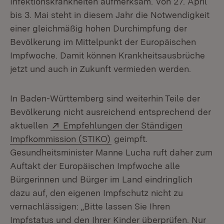
Infektionskrankheiten aufmerksam. Von 27. April
bis 3. Mai steht in diesem Jahr die Notwendigkeit
einer gleichmäßig hohen Durchimpfung der
Bevölkerung im Mittelpunkt der Europäischen
Impfwoche. Damit können Krankheitsausbrüche
jetzt und auch in Zukunft vermieden werden.
In Baden-Württemberg sind weiterhin Teile der
Bevölkerung nicht ausreichend entsprechend der
Extern:
aktuellen
Empfehlungen der Ständigen
(Öffnet in neuem Fenster)
Impfkommission (STIKO)
geimpft.
Gesundheitsminister Manne Lucha ruft daher zum
Auftakt der Europäischen Impfwoche alle
Bürgerinnen und Bürger im Land eindringlich
dazu auf, den eigenen Impfschutz nicht zu
vernachlässigen: „Bitte lassen Sie Ihren
Impfstatus und den Ihrer Kinder überprüfen. Nur