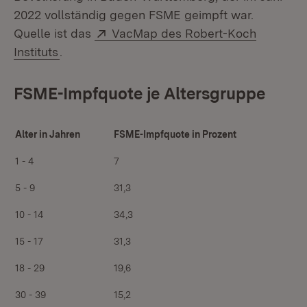
2022 vollständig gegen FSME geimpft war.
Extern:
Quelle ist das
VacMap des Robert-Koch
(Öffnet in neuem Fenster)
Instituts
.
FSME-Impfquote je Altersgruppe
Alter in Jahren
FSME-Impfquote in Prozent
1 - 4
7
5 - 9
31,3
10 - 14
34,3
15 - 17
31,3
18 - 29
19,6
30 - 39
15,2