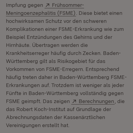
Extern:
Impfung gegen
Frühsommer-
(Öffnet in neuem Fenste
Meningoenzephalitis (FSME)
. Diese bietet einen
hochwirksamen Schutz vor den schweren
Komplikationen einer FSME-Erkrankung wie zum
Beispiel Entzündungen des Gehirns und der
Hirnhäute. Übertragen werden die
Krankheitserreger häufig durch Zecken. Baden-
Württemberg gilt als Risikogebiet für das
Vorkommen von FSME-Erregern. Entsprechend
häufig treten daher in Baden-Württemberg FSME-
Erkrankungen auf. Trotzdem ist weniger als jeder
Fünfte in Baden-Württemberg vollständig gegen
Extern:
(Öffnet
FSME geimpft. Das zeigen
Berechnungen
, die
das Robert Koch-Institut auf Grundlage der
Abrechnungsdaten der Kassenärztlichen
Vereinigungen erstellt hat.