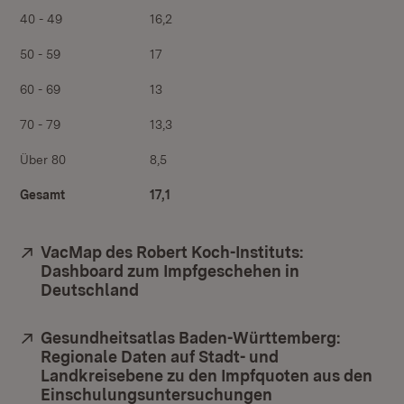
40 - 49
16,2
50 - 59
17
60 - 69
13
70 - 79
13,3
Über 80
8,5
Gesamt
17,1
Extern:
VacMap des Robert Koch-Instituts:
Dashboard zum Impfgeschehen in
Deutschland
(Öffnet in neuem Fenster)
Extern:
Gesundheitsatlas Baden-Württemberg:
Regionale Daten auf Stadt- und
Landkreisebene zu den Impfquoten aus den
Einschulungsuntersuchungen
(Öffnet in neuem