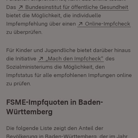
Extern:
(Öf
Das
Bundesinstitut für öffentliche Gesundheit
bietet die Möglichkeit, die individuelle
Extern:
(Ö
Impfempfehlung über einen
Online-Impfcheck
zu überprüfen.
Für Kinder und Jugendliche bietet darüber hinaus
Extern:
(Öffnet in ne
die Initiative
„Mach den Impfcheck“
des
Sozialministeriums die Möglichkeit, den
Impfstatus für alle empfohlenen Impfungen online
zu prüfen.
FSME-Impfquoten in Baden-
Württemberg
Die folgende Liste zeigt den Anteil der
Bevölkerung in Baden-Württemberg, der im Jahr