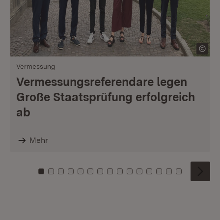
Vermessung
Vermessungsreferendare legen
Große Staatsprüfung erfolgreich
ab
Mehr
Zu Kachel: 0
Zu Kachel: 1
Zu Kachel: 2
Zu Kachel: 3
Zu Kachel: 4
Zu Kachel: 5
Zu Kachel: 6
Zu Kachel: 7
Zu Kachel: 8
Zu Kachel: 9
Zu Kachel: 10
Zu Kachel: 11
Zu Kachel: 12
Zu Kachel: 1
Zu Kachel