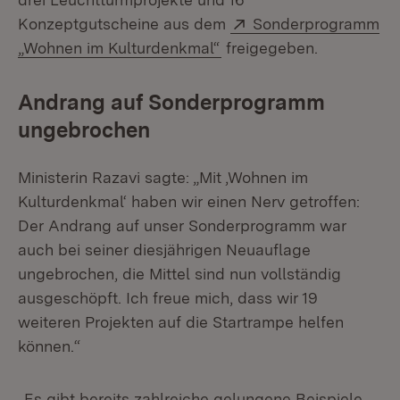
Extern:
Konzeptgutscheine aus dem
Sonderprogramm
(Öffnet in neuem Fenster
„Wohnen im Kulturdenkmal“
freigegeben.
Andrang auf Sonderprogramm
ungebrochen
Ministerin Razavi sagte: „Mit ‚Wohnen im
Kulturdenkmal‘ haben wir einen Nerv getroffen:
Der Andrang auf unser Sonderprogramm war
auch bei seiner diesjährigen Neuauflage
ungebrochen, die Mittel sind nun vollständig
ausgeschöpft. Ich freue mich, dass wir 19
weiteren Projekten auf die Startrampe helfen
können.“
„Es gibt bereits zahlreiche gelungene Beispiele