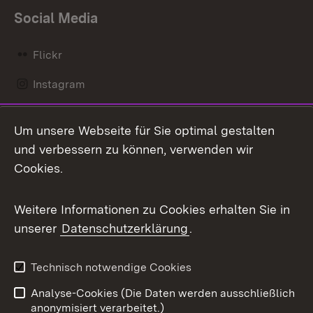
Social Media
Flickr
Instagram
LinkedIn
Um unsere Webseite für Sie optimal gestalten
Mastodon
und verbessern zu können, verwenden wir
Cookies.
Messenger
Social Wall
Weitere Informationen zu Cookies erhalten Sie in
unserer
Datenschutzerklärung
.
X / Twitter
Youtube
Technisch notwendige Cookies
Analyse-Cookies (Die Daten werden ausschließlich
Zum 
anonymisiert verarbeitet.)