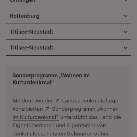
Rottenburg
Titisee-Neustadt
Titisee-Neustadt
Sonderprogramm „Wohnen im
Kulturdenkmal“
Extern:
(Öffnet
Mit dem von der
Landesdenkmalpflege
Extern:
konzipierten
Sonderprogramm „Wohnen
(Öffnet in neuem Fenster)
im Kulturdenkmal“
unterstützt das Land die
Eigentümerinnen und Eigentümer von
denkmalgeschützten Gebäuden dabei,