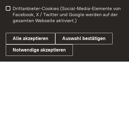
Impressum
Kontakt
Drittanbieter-Cookies (Social-Media-Elemente von
Benutzungshinweise
Barrierefreiheit
Facebook, X / Twitter und Google werden auf der
gesamten Webseite aktiviert.)
Datenschutz
Cookies
Alle akzeptieren
Auswahl bestätigen
Notwendige akzeptieren
Link zum Landesportal