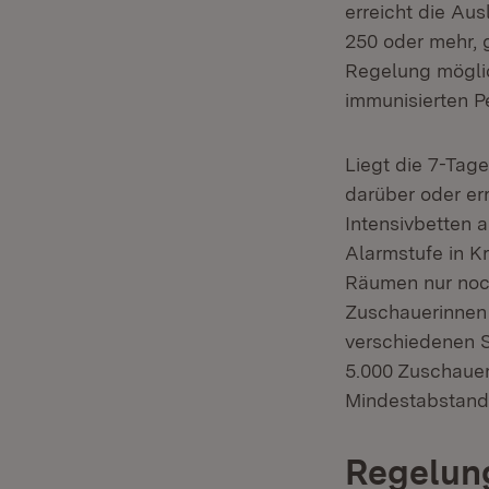
erreicht die Au
250 oder mehr, g
Regelung möglic
immunisierten P
Liegt die 7-Tage
darüber oder er
Intensivbetten 
Alarmstufe in Kr
Räumen nur noch
Zuschauerinnen
verschiedenen St
5.000 Zuschauer
Mindestabstand
Regelung