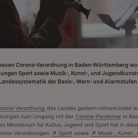
 neuen Corona-Verordnung in Baden-Württemberg wu
ungen Sport sowie Musik-, Kunst-, und Jugendkunst
 Landessystematik der Basis-, Warn- und Alarmstufen
orona-Verordnung
des Landes gestern notverkündet wu
elungen zum Umgang mit der
Corona-Pandemie
in Ba
s Ministerium für Kultus, Jugend und Sport hat in die
Extern:
(Öffnet in neuem Fenster)
Extern:
Corona-Verordnungen
Sport
sowie
Musik-, Kunst-,