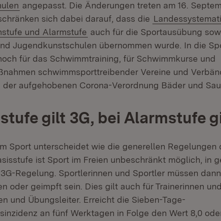
(Öffnet in neuem Fenster)
hulen
angepasst. Die Änderungen treten am 16. Septemb
chränken sich dabei darauf, dass die
Landessystemati
nstufe und Alarmstufe
auch für die Sportausübung sowi
 und Jugendkunstschulen übernommen wurde. In die Sp
och für das Schwimmtraining, für Schwimmkurse und
nahmen schwimmsporttreibender Vereine und Verbänd
 der aufgehobenen Corona-Verordnung Bäder und Saun
tufe gilt 3G, bei Alarmstufe g
im Sport unterscheidet wie die generellen Regelungen 
asisstufe ist Sport im Freien unbeschränkt möglich, in
 3G-Regelung. Sportlerinnen und Sportler müssen dann
n oder geimpft sein. Dies gilt auch für Trainerinnen un
en und Übungsleiter. Erreicht die Sieben-Tage-
gsinzidenz an fünf Werktagen in Folge den Wert 8,0 ode