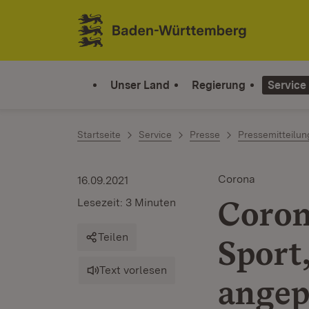
Zum Inhalt springen
Link zur Startseite
Unser Land
Regierung
Service
Startseite
Service
Presse
Pressemitteilu
Corona
16.09.2021
Coron
Lesezeit: 3 Minuten
Teilen
Sport
Text vorlesen
angep