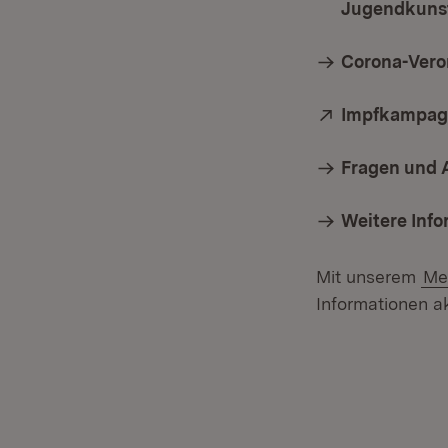
Jugendkuns
Corona-Vero
Extern:
Impfkampagne 
Fragen und 
Weitere Inf
Mit unserem
Me
Informationen ak