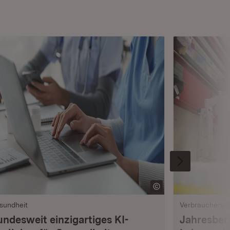
sundheit
Verbrauchersc
undesweit einzigartiges KI-
Jahresberi