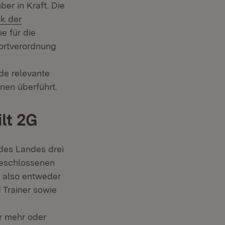
er in Kraft. Die
k der
e für die
ortverordnung
e relevante
en überführt.
ilt 2G
des Landes drei
 geschlossenen
 also entweder
d Trainer sowie
r mehr oder