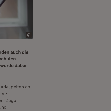
rden auch die
schulen
 wurde dabei
rde, gelten ab
den-
sem Zuge
 und