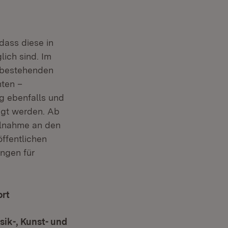
dass diese in
ich sind. Im
n bestehenden
nten –
g ebenfalls und
egt werden. Ab
ilnahme an den
ffentlichen
ngen für
ort
(Öffnet in neuem Fenster)
ik-, Kunst- und