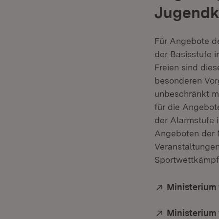
Jugendk
Für Angebote de
der Basisstufe 
Freien sind die
besonderen Vorg
unbeschränkt mö
für die Angebo
der Alarmstufe 
Angeboten der M
Veranstaltungen
Sportwettkämpf
Extern:
Ministerium 
Extern:
Ministerium 