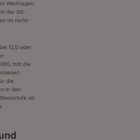
den Werktagen
ach der 3G-
n ist nicht-
bei 12,0 oder
er
0, tritt die
lossenen
ür die
n in den
 Basisstufe ab
s
 und