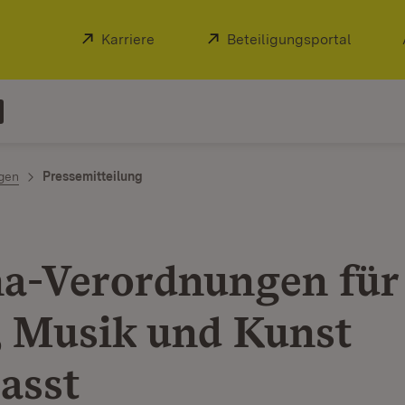
Extern:
Karriere
(Öffnet in neuem Fenster)
Extern:
Beteiligungsportal
(Öffnet
ngen
Pressemitteilung
a-Verordnungen für
, Musik und Kunst
asst