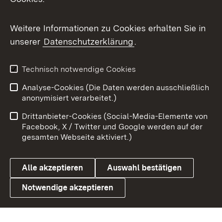
Messenger
Social Wall
Weitere Informationen zu Cookies erhalten Sie in
unserer
Datenschutzerklärung
.
X / Twitter
Youtube
Technisch notwendige Cookies
Analyse-Cookies (Die Daten werden ausschließlich
Zum 
anonymisiert verarbeitet.)
Impressum
Kontakt
Drittanbieter-Cookies (Social-Media-Elemente von
Benutzungshinweise
Barrierefreiheit
Facebook, X / Twitter und Google werden auf der
gesamten Webseite aktiviert.)
Datenschutz
Cookies
Alle akzeptieren
Auswahl bestätigen
Notwendige akzeptieren
Link zum Landesportal