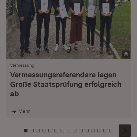
Vermessung
Vermessungsreferendare legen
Große Staatsprüfung erfolgreich
ab
Mehr
Zu Kachel: 0
Zu Kachel: 1
Zu Kachel: 2
Zu Kachel: 3
Zu Kachel: 4
Zu Kachel: 5
Zu Kachel: 6
Zu Kachel: 7
Zu Kachel: 8
Zu Kachel: 9
Zu Kachel: 10
Zu Kachel: 11
Zu Kachel: 12
Zu Kachel: 1
Zu Kachel