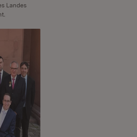
es Landes
t.