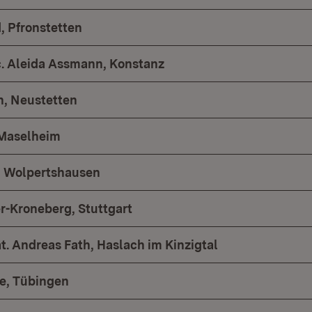
, Pfronstetten
h.c. Aleida Assmann, Konstanz
n, Neustetten
 Maselheim
, Wolpertshausen
-Kroneberg, Stuttgart
 nat. Andreas Fath, Haslach im Kinzigtal
le, Tübingen