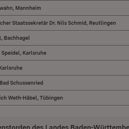
ewahn, Mannheim
cher Staatssekretär Dr. Nils Schmid, Reutlingen
t, Bachhagel
 Speidel, Karlsruhe
 Karlsruhe
 Bad Schussenried
rich Weth-Häbel, Tübingen
ienstorden des Landes Baden-Württemb