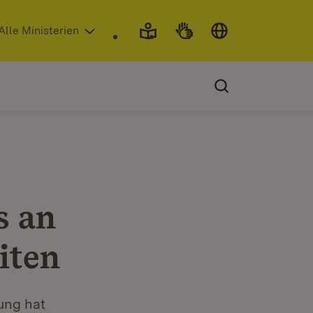
 in neuem Fenster)
Alle Ministerien
s an
iten
ung hat