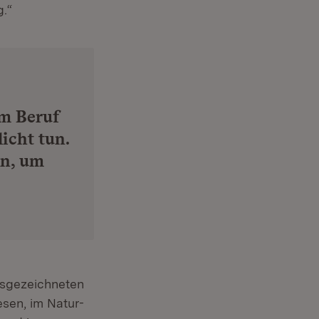
g.“
im Beruf
icht tun.
en, um
ausgezeichneten
esen, im Natur-