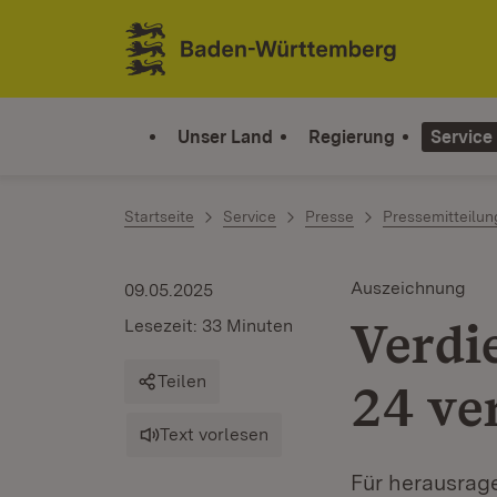
Zum Inhalt springen
Link zur Startseite
Unser Land
Regierung
Service
Startseite
Service
Presse
Pressemitteilu
Auszeichnung
09.05.2025
Verdi
Lesezeit: 33 Minuten
Teilen
24 ve
Text vorlesen
Für herausrag