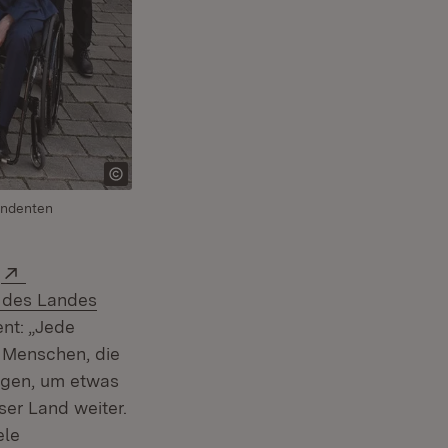
endenten
Extern:
m
 des Landes
ent: „Jede
 Menschen, die
ingen, um etwas
ser Land weiter.
ele