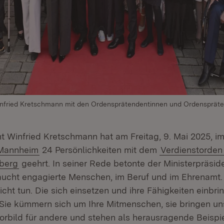
Winfried Kretschmann mit den Ordensprätendentinnen und Ordensprät
nt Winfried Kretschmann hat am Freitag, 9. Mai 2025, i
(Öffnet in neuem Fenster)
 Mannheim
24 Persönlichkeiten mit dem
Verdienstorden
berg
geehrt. In seiner Rede betonte der Ministerpräsid
aucht engagierte Menschen, im Beruf und im Ehrenamt.
licht tun. Die sich einsetzen und ihre Fähigkeiten einbr
 Sie kümmern sich um Ihre Mitmenschen, sie bringen un
Vorbild für andere und stehen als herausragende Beispi