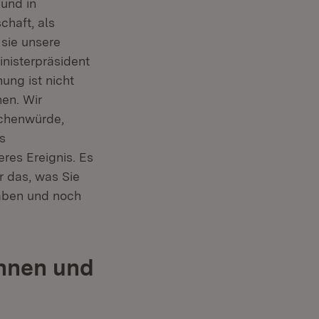
 und in
chaft, als
 sie unsere
inisterpräsident
ung ist nicht
nen. Wir
schenwürde,
s
res Ereignis. Es
r das, was Sie
aben und noch
innen und