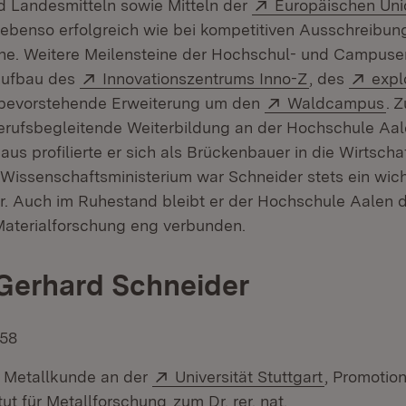
Extern:
 Landesmitteln sowie Mitteln der
Europäischen Uni
ebenso erfolgreich wie bei kompetitiven Ausschreibun
e. Weitere Meilensteine der Hochschul- und Campuse
Extern:
(Öffnet in n
Exte
Aufbau des
Innovationszentrums Inno-Z
, des
expl
n neuem Fenster)
Extern:
(Ö
bevorstehende Erweiterung um den
Waldcampus
. 
erufsbegleitende Weiterbildung an der Hochschule Aal
s profilierte er sich als Brückenbauer in die Wirtschaf
 Wissenschaftsministerium war Schneider stets ein wich
. Auch im Ruhestand bleibt er der Hochschule Aalen du
 Materialforschung eng verbunden.
. Gerhard Schneider
958
Extern:
(Öffnet in
 Metallkunde an der
Universität Stuttgart
, Promoti
(Öffnet in neuem Fenster)
tut für Metallforschung
zum Dr. rer. nat.