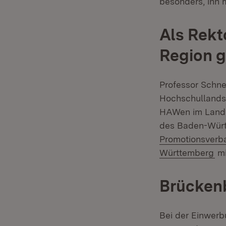
besonders, ihn 
Als Rekt
Region g
Professor Schne
Hochschullandsc
HAWen im Land h
des Baden-Würt
Promotionsverb
(Ö
Württemberg
mi
Brückenb
Bei der Einwer