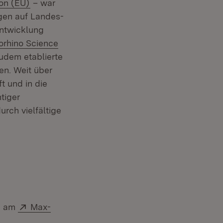
(Öffnet in neuem Fenster)
on (EU)
– war
gen auf Landes-
ntwicklung
euem Fenster)
rn:
orhino Science
ffnet in neuem Fenster)
Zudem etablierte
en. Weit über
t und in die
tiger
rch vielfältige
 neuem Fenster)
Extern:
on am
Max-