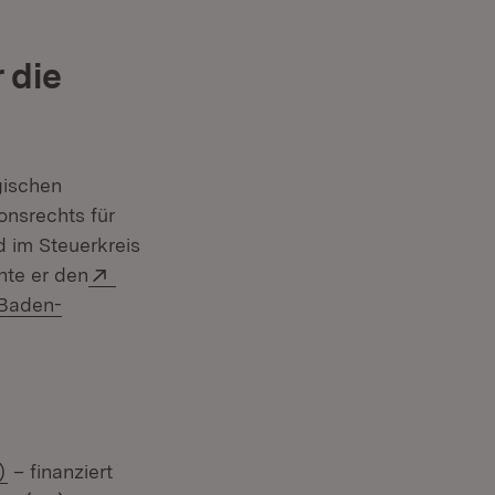
 die
gischen
onsrechts für
d im Steuerkreis
Extern:
te er den
 Baden-
(Öffnet in neuem Fenster)
)
– finanziert