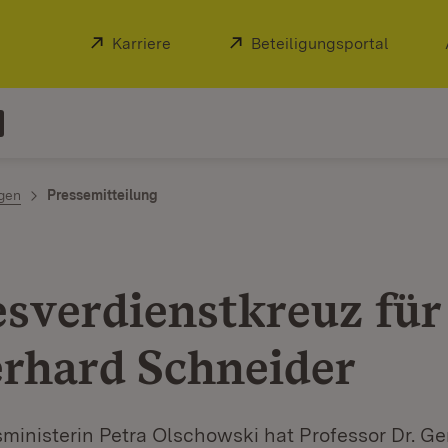
Extern:
Karriere
(Öffnet in neuem Fenster)
Extern:
Beteiligungsportal
(Öffnet
ngen
Pressemitteilung
sverdienstkreuz für 
erhard Schneider
ministerin Petra Olschowski hat Professor Dr. Ge