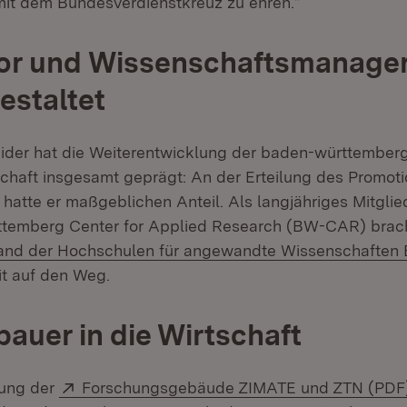
mit dem Bundesverdienstkreuz zu ehren.“
or und Wissenschaftsmanager
estaltet
ider hat die Weiterentwicklung der baden-württember
haft insgesamt geprägt: An der Erteilung des Promoti
atte er maßgeblichen Anteil. Als langjähriges Mitglie
temberg Center for Applied Research (BW-CAR) brach
and der Hochschulen für angewandte Wissenschaften
ffnet in neuem Fenster)
t auf den Weg.
auer in die Wirtschaft
Extern:
bung der
Forschungsgebäude ZIMATE und ZTN (PDF