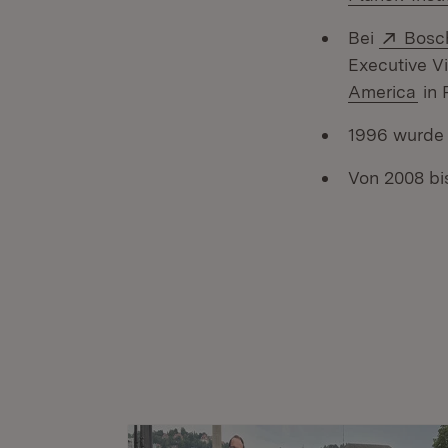
Exter
Bei
Bosc
Executive V
(Öf
America
in 
1996 wurde 
Von 2008 bi