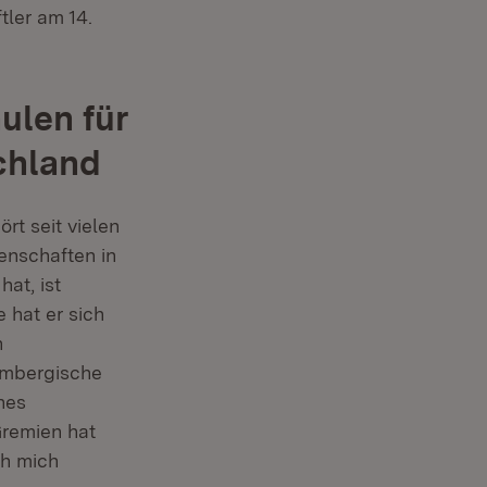
tler am 14.
ulen für
chland
rt seit vielen
enschaften in
at, ist
 hat er sich
n
embergische
hes
Gremien hat
ch mich