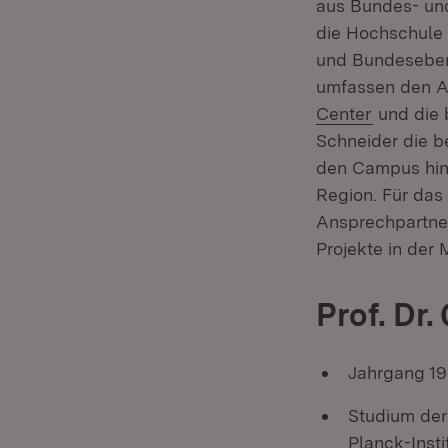
aus Bundes- und
die Hochschule 
und Bundeseben
umfassen den 
(Öffnet i
Center
und die 
Schneider die b
den Campus hinau
Region. Für das
Ansprechpartner
Projekte in der
Prof. Dr
Jahrgang 1
Studium der
Planck-Insti