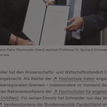
erin Petra Olschowski (links) zeichnet Professor Dr. Gerhard Schneid
uz aus
ider hat den Wissenschafts- und Wirtschaftsstandort
Extern:
(Öffne
angebracht. Als Rektor der
Hochschule Aalen
engagi
überregionalen Gremien – insbesondere im Vorstand de
Extern:
hen Rektorenkonferenz der
Hochschulen für angew
(Öffnet in neuem Fenster)
n (HAWen)
. Für seinen Einsatz hat Schneider nun das V
Extern:
(Ö
Verdienstordens der Bundesrepublik Deutschland
er