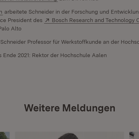
n:
(Öffnet in neuem Fenster)
h
arbeitete Schneider in der Forschung und Entwicklun
Extern:
ice President des
Bosch Research and Technology C
fnet in neuem Fenster)
Palo Alto
Schneider Professor für Werkstoffkunde an der Hochs
s Ende 2021: Rektor der Hochschule Aalen
Weitere Meldungen