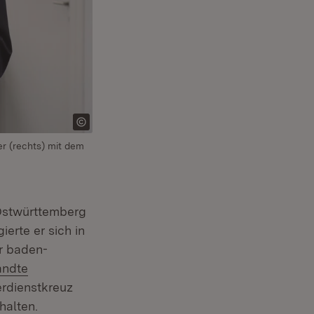
er (rechts) mit dem
 Ostwürttemberg
t in neuem Fenster)
erte er sich in
r baden-
andte
erdienstkreuz
ffnet in neuem Fenster)
halten.