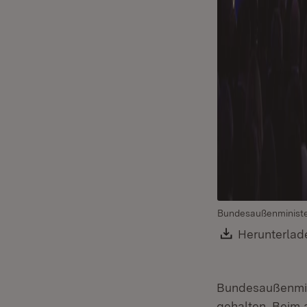
Bundesaußenministe
Download:
Herunterlad
Bundesaußenmini
gehalten. Beim 