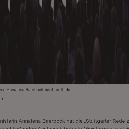
rin Annalena Baerbock bei ihrer Rede
en
(Öffnet in neuem Fenster)
sterin Annalena Baerbock hat die „Stuttgarter Rede 
anschließenden Austausch betonte Ministerpräsident W