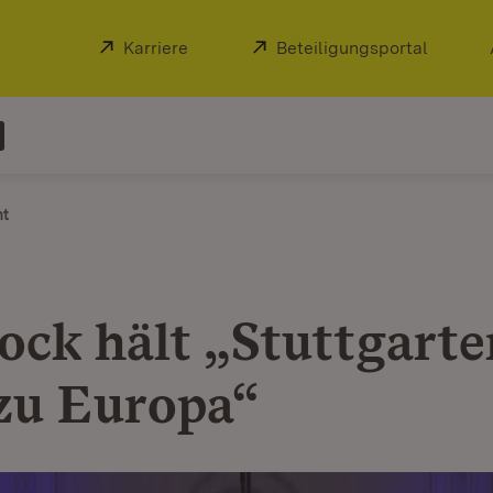
Extern:
Karriere
(Öffnet in neuem Fenster)
Extern:
Beteiligungsportal
(Öffnet
ht
ock hält „Stuttgarte
zu Europa“