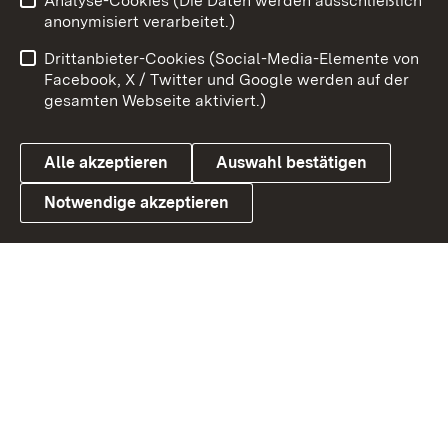
Analyse-Cookies (Die Daten werden ausschließlich
Zum 
anonymisiert verarbeitet.)
Impressum
Kontakt
Drittanbieter-Cookies (Social-Media-Elemente von
Benutzungshinweise
Barrierefreiheit
Facebook, X / Twitter und Google werden auf der
gesamten Webseite aktiviert.)
Datenschutz
Cookies
Alle akzeptieren
Auswahl bestätigen
Notwendige akzeptieren
Link zum Landesportal