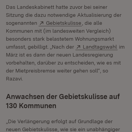
Das Landeskabinett hatte zuvor bei seiner
Sitzung die dazu notwendige Aktualisierung der
Extern:
(Öffnet in neuem Fen
sogenannten
Gebietskulisse
, die alle
Kommunen mit (im landesweiten Vergleich)
besonders stark belastetem Wohnungsmarkt
Extern:
(Öffne
umfasst, gebilligt. „Nach der
Landtagswahl
im
März ist es dann der neuen Landesregierung
vorbehalten, darüber zu entscheiden, wie es mit
der Mietpreisbremse weiter gehen soll“, so
Razavi.
Anwachsen der Gebietskulisse auf
130 Kommunen
„Die Verlängerung erfolgt auf Grundlage der
neuen Gebietskulisse, wie sie ein unabhängiger