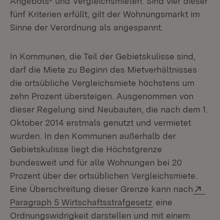
Angebots- und Vergleichsmieten. Sind vier dieser
fünf Kriterien erfüllt, gilt der Wohnungsmarkt im
Sinne der Verordnung als angespannt.
In Kommunen, die Teil der Gebietskulisse sind,
darf die Miete zu Beginn des Mietverhältnisses
die ortsübliche Vergleichsmiete höchstens um
zehn Prozent übersteigen. Ausgenommen von
dieser Regelung sind Neubauten, die nach dem 1.
Oktober 2014 erstmals genutzt und vermietet
wurden. In den Kommunen außerhalb der
Gebietskulisse liegt die Höchstgrenze
bundesweit und für alle Wohnungen bei 20
Prozent über der ortsüblichen Vergleichsmiete.
Ext
Eine Überschreitung dieser Grenze kann nach
(Öffnet in neuem
Paragraph 5 Wirtschaftsstrafgesetz
eine
Ordnungswidrigkeit darstellen und mit einem