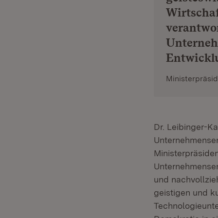
Wirtschaf
verantwor
Unternehm
Entwickl
Ministerpräsi
Dr. Leibinger-K
Unternehmensent
Ministerpräsiden
Unternehmensent
und nachvollzieh
geistigen und ku
Technologieunte