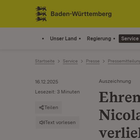
Zum Inhalt springen
Link zur Startseite
Unser Land
Regierung
Service
Startseite
Service
Presse
Pressemitteilu
Auszeichnung
16.12.2025
Ehren
Lesezeit: 3 Minuten
Teilen
Nicol
Text vorlesen
verli