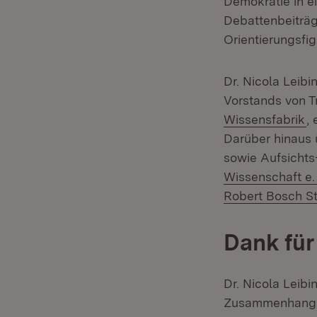
Demokratie in e
Debattenbeiträge
Orientierungsfi
Dr. Nicola Leib
Vorstands von Tr
(Ö
Wissensfabrik
,
Darüber hinaus 
sowie Aufsichts
Wissenschaft e.
Robert Bosch St
Dank für
Dr. Nicola Leib
Zusammenhang m