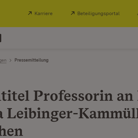
Extern:
Karriere
(Öffnet in neuem Fenster)
Extern:
Beteiligungsportal
(Öffnet
ngen
Pressemitteilung
titel Professorin an 
a Leibinger-Kammül
ehen