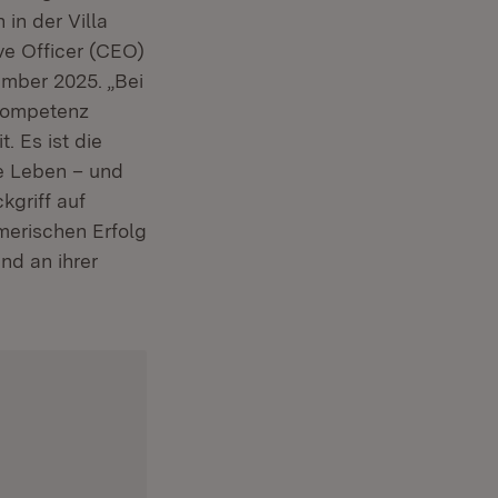
in der Villa
ive Officer (CEO)
euem Fenster)
mber 2025. „Bei
skompetenz
. Es ist die
te Leben – und
kgriff auf
merischen Erfolg
nd an ihrer