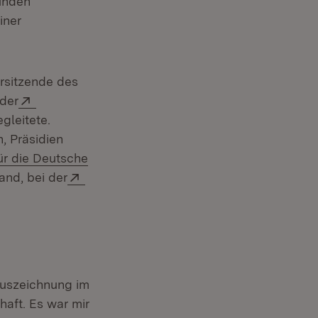
funden
iner
orsitzende des
Extern:
 der
gleitete.
, Präsidien
für die Deutsche
Extern:
and, bei der
em Fenster)
Auszeichnung im
aft. Es war mir