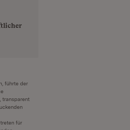
tlicher
, führte der
ge
 transparent
druckenden
reten für