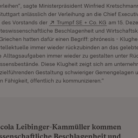
rleihen“, sagte Ministerpräsident Winfried Kretschmann 
Stuttgart anlässlich der Verleihung an die Chief Execut
Extern:
(Öffnet in n
e des Vorstands der
Trumpf SE + Co. KG
am 15. Deze
teswissenschaftliche Beschlagenheit und Wirtschaft
iechen hatten dafür einen Begriff: phrónesis - Klugheit
Intellektuelle immer wieder rückzubinden an das geleb
 Alltagsaufgaben immer wieder zu gestalten unter Rüc
Wissensbestände. Diese Klugheit zeigt sich am unterneh
 zielführenden Gestaltung schwieriger Gemengelagen u
 Fähigkeit, öffentlich zu kommunizieren.“
Nicola Leibinger-Kammüller kommen
ssenschaftliche Beschlagenheit und