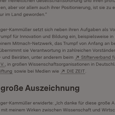
iner freiheitlichen Gesellschaftsordnung und ihren pro
n, aber vor allem auch ihrer Positionierung, ist sie zu e
gur im Land geworden.“
inger-Kammüller setzt sich neben ihren Aufgaben als V
umpf für Innovation und Bildung ein, beispielsweise in
ffnet in neuem Fenster)
 einem Mitmach-Netzwerk, das Trumpf von Anfang an be
übernimmt sie Verantwortung in zahlreichen Vorständen
Extern:
- und Beiräten, unter anderem beim
Stifterverband 
(Öffnet in neuem Fenster)
 V.
, in großen Wissenschaftsorganisationen in Deutschl
(Öffnet in neuem Fenster)
Extern:
(Öffnet in neu
iftung
sowie bei Medien wie
DIE ZEIT
.
 große Auszeichnung
inger-Kammüller erwiderte: „Ich danke für diese große 
it meinem Wirken zwischen Wissenschaft und Wirtsch