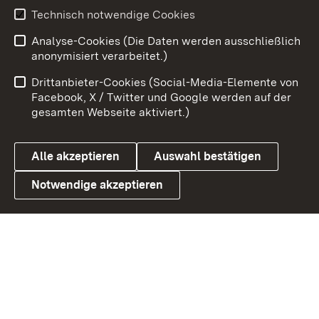
Youtube
Technisch notwendige Cookies
Analyse-Cookies (Die Daten werden ausschließlich
Zum 
anonymisiert verarbeitet.)
Impressum
Kontakt
Drittanbieter-Cookies (Social-Media-Elemente von
Benutzungshinweise
Barrierefreiheit
Facebook, X / Twitter und Google werden auf der
gesamten Webseite aktiviert.)
Datenschutz
Cookies
Alle akzeptieren
Auswahl bestätigen
Notwendige akzeptieren
Link zum Landesportal