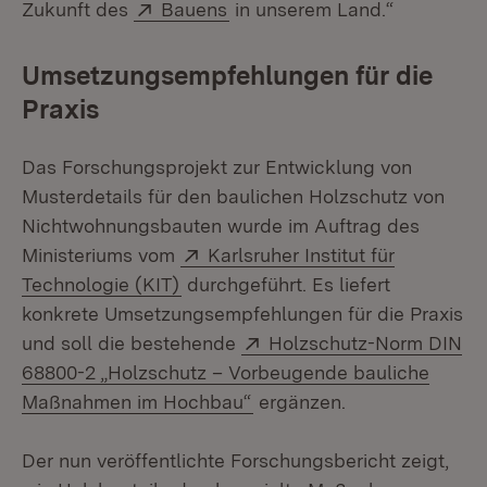
Extern:
(Öffnet in neuem Fenster)
Zukunft des
Bauens
in unserem Land.“
Umsetzungsempfehlungen für die
Praxis
Das Forschungsprojekt zur Entwicklung von
Musterdetails für den baulichen Holzschutz von
Nichtwohnungsbauten wurde im Auftrag des
Extern:
Ministeriums vom
Karlsruher Institut für
(Öffnet in neuem Fenster)
Technologie (KIT)
durchgeführt. Es liefert
konkrete Umsetzungsempfehlungen für die Praxis
Extern:
und soll die bestehende
Holzschutz-Norm DIN
68800-2 „Holzschutz – Vorbeugende bauliche
(Öffnet in neuem Fenster)
Maßnahmen im Hochbau“
ergänzen.
Der nun veröffentlichte Forschungsbericht zeigt,