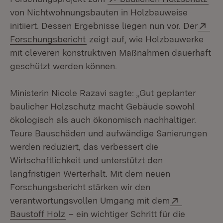
von Nichtwohnungsbauten in Holzbauweise
Ext
initiiert. Dessen Ergebnisse liegen nun vor. Der
(Öffnet in neuem Fenster)
Forschungsbericht
zeigt auf, wie Holzbauwerke
mit cleveren konstruktiven Maßnahmen dauerhaft
geschützt werden können.
Ministerin Nicole Razavi sagte: „Gut geplanter
baulicher Holzschutz macht Gebäude sowohl
ökologisch als auch ökonomisch nachhaltiger.
Teure Bauschäden und aufwändige Sanierungen
werden reduziert, das verbessert die
Wirtschaftlichkeit und unterstützt den
langfristigen Werterhalt. Mit dem neuen
Forschungsbericht stärken wir den
Extern:
verantwortungsvollen Umgang mit dem
(Öffnet in neuem Fenster)
Baustoff Holz
– ein wichtiger Schritt für die