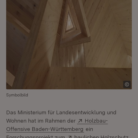
Symbolbild
Das Ministerium für Landesentwicklung und
Extern:
Wohnen hat im Rahmen der
Holzbau-
(Öffnet in neuem Fens
Offensive Baden-Württemberg
ein
Extern:
(Öf
Forschungsprojekt zum
baulichen Holzschutz