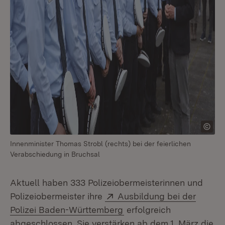
Innenminister Thomas Strobl (rechts) bei der feierlichen
Verabschiedung in Bruchsal
Aktuell haben 333 Polizeiobermeisterinnen und
Extern:
Polizeiobermeister ihre
Ausbildung bei der
(Öffnet in neuem Fenster
Polizei Baden-Württemberg
erfolgreich
abgeschlossen. Sie verstärken ab dem 1. März die