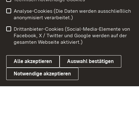
Analyse-Cookies (Die Daten werden ausschließlich
Zum 
anonymisiert verarbeitet.)
Impressum
Kontakt
Drittanbieter-Cookies (Social-Media-Elemente von
Benutzungshinweise
Barrierefreiheit
Facebook, X / Twitter und Google werden auf der
gesamten Webseite aktiviert.)
Datenschutz
Cookies
Alle akzeptieren
Auswahl bestätigen
Notwendige akzeptieren
Link zum Landesportal