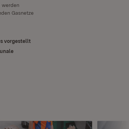
e werden
enden Gasnetze
s vorgestellt
munale