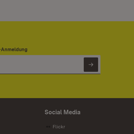
er-Anmeldung
Newsletter 
Social Media
Flickr