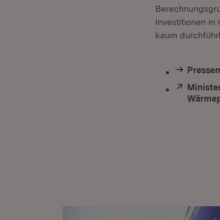
Berechnungsgru
Investitionen i
kaum durchführb
Pressem
Extern:
Ministe
Wärmep