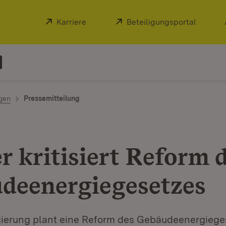
Extern:
Karriere
(Öffnet in neuem Fenster)
Extern:
Beteiligungsportal
(Öffnet
ngen
Pressemitteilung
r kritisiert Reform 
deenergiegesetzes
ierung plant eine Reform des Gebäudeenergiege