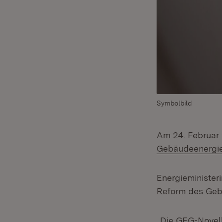
Symbolbild
Am 24. Februar 
Gebäudeenergi
Energieminister
Reform des Geb
„Die GEG-Novell