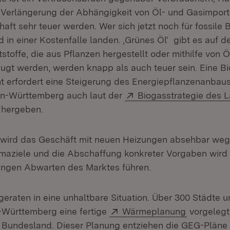
erlängerung der Abhängigkeit von Öl- und Gasimporte
aft sehr teuer werden. Wer sich jetzt noch für fossile 
d in einer Kostenfalle landen. ‚Grünes Öl‘ gibt es auf 
ftstoffe, die aus Pflanzen hergestellt oder mithilfe von
eugt werden, werden knapp als auch teuer sein. Eine 
t erfordert eine Steigerung des Energiepflanzenanbaus,
Extern:
en-Württemberg auch laut der
Biogasstrategie des 
 hergeben.
ird das Geschäft mit neuen Heizungen absehbar weg
maziele und die Abschaffung konkreter Vorgaben wird
angen Abwarten des Marktes führen.
raten in eine unhaltbare Situation. Über 300 Städte
Extern:
(Öffnet in
-Württemberg eine fertige
Wärmeplanung
vorgelegt,
Bundesland. Dieser Planung entziehen die GEG-Pläne 