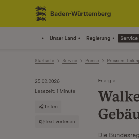
Zum Inhalt springen
Link zur Startseite
Unser Land
Regierung
Service
Startseite
Service
Presse
Pressemitteilu
Energie
25.02.2026
Walke
Lesezeit: 1 Minute
Teilen
Gebäu
Text vorlesen
Die Bundesreg