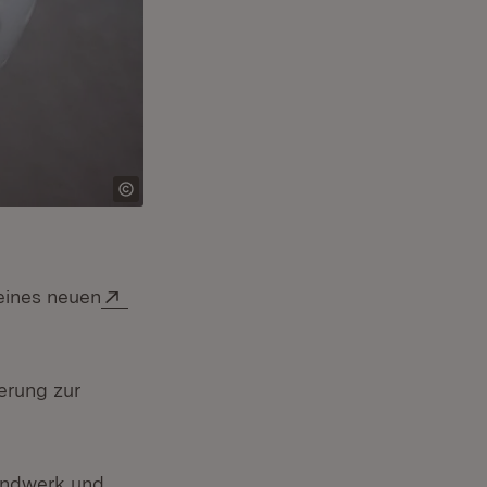
Extern:
eines neuen
erung zur
andwerk und