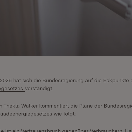
2026 hat sich die Bundesregierung auf die Eckpunkte 
(Öffnet in neuem Fenster)
egesetzes
verständigt.
in Thekla Walker kommentiert die Pläne der Bundesregi
äudeenergiegesetzes wie folgt:
e ist ein Vertrauensbruch gegenüber Verbrauchern, H