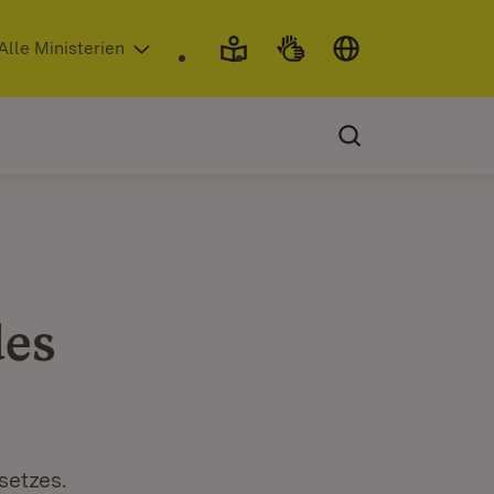
 in neuem Fenster)
Alle Ministerien
des
setzes.