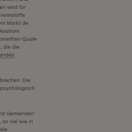
n wird für
Brennstoffe
dem Markt de
 Ökostrom
Biomethan-Quote
 die die
(Öffnet in neuem Fenster)
Landes
brechen. Die
 psychologisch
 und Gemeinden
 neuem Fenster)
 so viel wie in
die