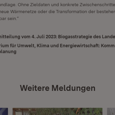
ndlage. Ohne Zieldaten und konkrete Zwischenschritt
n neue Wärmenetze oder die Transformation der besteh
ar sein.“
itteilung vom 4. Juli 2023: Biogasstrategie des Lande
rium für Umwelt, Klima und Energiewirtschaft: Kom
lanung
(Öffnet in neuem Fenster)
Weitere Meldungen