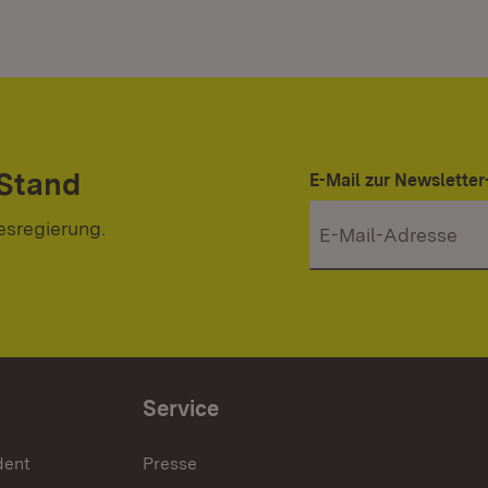
 Stand
E-Mail zur Newslett
esregierung.
Service
dent
Presse