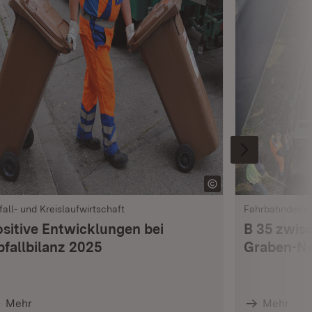
fall- und Kreislaufwirtschaft
Fahrbahndeck
ositive Entwicklungen bei
B 35 zwis
bfallbilanz 2025
Graben-Ne
Mehr
Mehr