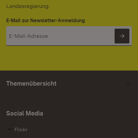
Landesregierung.
E-Mail zur Newsletter-Anmeldung
News
Themenübersicht
Social Media
Flickr