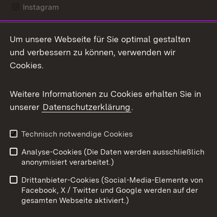
Instagram
LinkedIn
Um unsere Webseite für Sie optimal gestalten
Mastodon
und verbessern zu können, verwenden wir
Cookies.
Messenger
Social Wall
Weitere Informationen zu Cookies erhalten Sie in
unserer
Datenschutzerklärung
.
X / Twitter
Youtube
Technisch notwendige Cookies
Analyse-Cookies (Die Daten werden ausschließlich
Zum 
anonymisiert verarbeitet.)
Impressum
Kontakt
Drittanbieter-Cookies (Social-Media-Elemente von
Benutzungshinweise
Barrierefreiheit
Facebook, X / Twitter und Google werden auf der
gesamten Webseite aktiviert.)
Datenschutz
Cookies