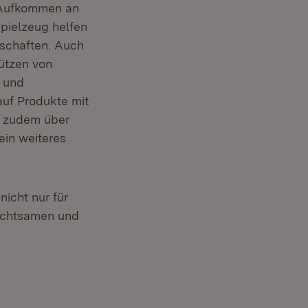
n Aufkommen an
pielzeug helfen
nschaften. Auch
ützen von
n und
auf Produkte mit
ch zudem über
ein weiteres
nicht nur für
 achtsamen und