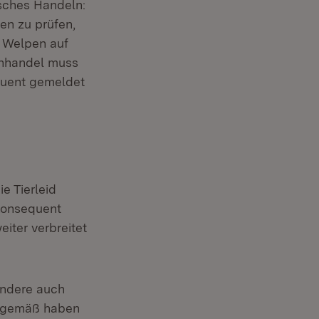
isches Handeln:
ten zu prüfen,
 Welpen auf
penhandel muss
quent gemeldet
e Tierleid
 konsequent
iter verbreitet
ondere auch
gsgemäß haben