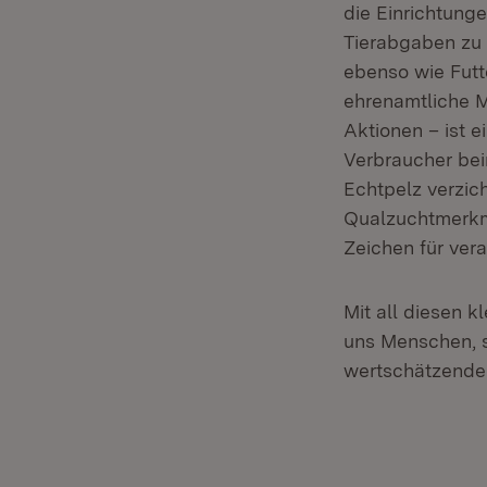
die Einrichtung
Tierabgaben zu
ebenso wie Futt
ehrenamtliche M
Aktionen – ist e
Verbraucher bei
Echtpelz verzic
Qualzuchtmerkma
Zeichen für ver
Mit all diesen k
uns Menschen, s
wertschätzenden