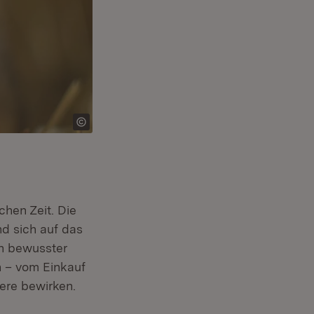
hen Zeit. Die
nd sich auf das
in bewusster
n – vom Einkauf
iere bewirken.