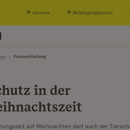
Extern:
Karriere
(Öffnet in neuem Fenster)
Extern:
Beteiligungsportal
(Öffnet
ngen
Pressemitteilung
chutz in der
ihnachtszeit
itungszeit auf Weihnachten darf auch der Tiersch