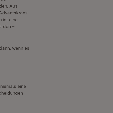
den. Aus
 Adventskranz
 ist eine
erden –
 dann, wenn es
 niemals eine
scheidungen