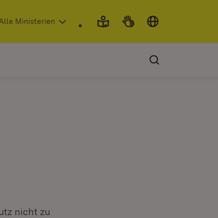
 in neuem Fenster)
Alle Ministerien
utz nicht zu