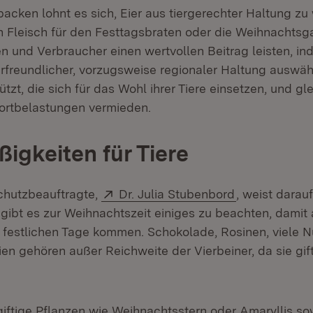
acken lohnt es sich, Eier aus tiergerechter Haltung zu
n Fleisch für den Festtagsbraten oder die Weihnachts
n und Verbraucher einen wertvollen Beitrag leisten, in
erfreundlicher, vorzugsweise regionaler Haltung auswä
ützt, die sich für das Wohl ihrer Tiere einsetzen, und gle
ortbelastungen vermieden.
ßigkeiten für Tiere
Extern:
(Öffnet in ne
chutzbeauftragte,
Dr. Julia Stubenbord
, weist darauf
 gibt es zur Weihnachtszeit einiges zu beachten, damit
e festlichen Tage kommen. Schokolade, Rosinen, viele 
en gehören außer Reichweite der Vierbeiner, da sie gifti
giftige Pflanzen wie Weihnachtsstern oder Amaryllis so