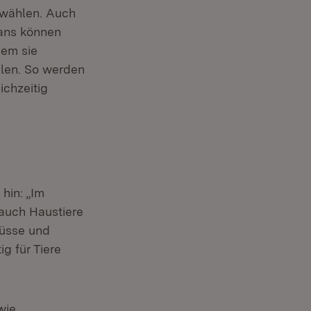
 wählen. Auch
gans können
dem sie
hlen. So werden
ichzeitig
uem Fenster)
 hin: „Im
 auch Haustiere
Nüsse und
g für Tiere
wie