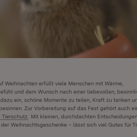
uf Weihnachten erfüllt viele Menschen mit Wärme,
fühl und dem Wunsch nach einer liebevollen, besinnlic
 dazu ein, schöne Momente zu teilen, Kraft zu tanken u
besinnen. Zur Vorbereitung auf das Fest gehört auch e
Extern:
(Öffnet in neuem Fenster)
Tierschutz
. Mit kleinen, durchdachten Entscheidunge
 der Weihnachtsgeschenke – lässt sich viel Gutes für T