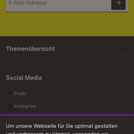
News
Themenübersicht
Social Media
Flickr
Instagram
LinkedIn
Um unsere Webseite für Sie optimal gestalten
Mastodon
und verbessern zu können, verwenden wir