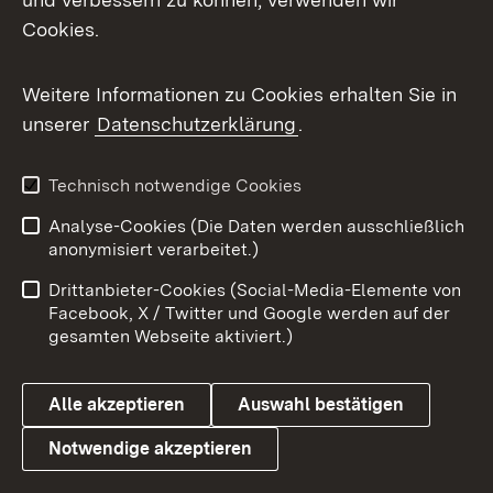
Cookies.
Messenger
Social Wall
Weitere Informationen zu Cookies erhalten Sie in
unserer
Datenschutzerklärung
.
X / Twitter
Youtube
Technisch notwendige Cookies
Analyse-Cookies (Die Daten werden ausschließlich
Zum 
anonymisiert verarbeitet.)
Impressum
Kontakt
Drittanbieter-Cookies (Social-Media-Elemente von
Benutzungshinweise
Barrierefreiheit
Facebook, X / Twitter und Google werden auf der
gesamten Webseite aktiviert.)
Datenschutz
Cookies
Alle akzeptieren
Auswahl bestätigen
Notwendige akzeptieren
Link zum Landesportal