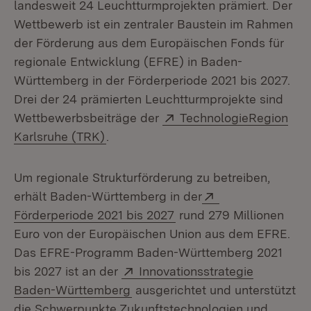
landesweit 24 Leuchtturmprojekten prämiert. Der
Wettbewerb ist ein zentraler Baustein im Rahmen
der Förderung aus dem Europäischen Fonds für
regionale Entwicklung (EFRE) in Baden-
Württemberg in der Förderperiode 2021 bis 2027.
Drei der 24 prämierten Leuchtturmprojekte sind
Extern:
Wettbewerbsbeiträge der
TechnologieRegion
(Öffnet in neuem Fenster)
Karlsruhe (TRK)
.
Um regionale Strukturförderung zu betreiben,
Extern:
erhält Baden-Württemberg in der
(Öffnet in neuem Fenste
Förderperiode 2021 bis 2027
rund 279 Millionen
Euro von der Europäischen Union aus dem EFRE.
Das EFRE-Programm Baden-Württemberg 2021
Extern:
bis 2027 ist an der
Innovationsstrategie
(Öffnet in neuem Fenster)
Baden-Württemberg
ausgerichtet und unterstützt
die Schwerpunkte Zukunftstechnologien und