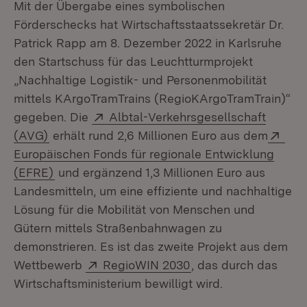
Mit der Übergabe eines symbolischen
Förderschecks hat Wirtschaftsstaatssekretär Dr.
Patrick Rapp am 8. Dezember 2022 in Karlsruhe
den Startschuss für das Leuchtturmprojekt
„Nachhaltige Logistik- und Personenmobilität
mittels KArgoTramTrains (RegioKArgoTramTrain)“
Extern:
gegeben. Die
Albtal-Verkehrsgesellschaft
(Öffnet in neuem Fenster)
Ext
(AVG)
erhält rund 2,6 Millionen Euro aus dem
Europäischen Fonds für regionale Entwicklung
(Öffnet in neuem Fenster)
(EFRE)
und ergänzend 1,3 Millionen Euro aus
Landesmitteln, um eine effiziente und nachhaltige
Lösung für die Mobilität von Menschen und
Gütern mittels Straßenbahnwagen zu
demonstrieren. Es ist das zweite Projekt aus dem
Extern:
(Öffnet in neuem Fen
Wettbewerb
RegioWIN 2030
, das durch das
Wirtschaftsministerium bewilligt wird.