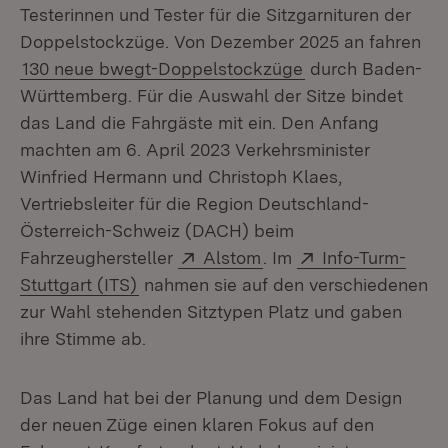
Testerinnen und Tester für die Sitzgarnituren der
Doppelstockzüge. Von Dezember 2025 an fahren
130 neue bwegt-Doppelstockzüge
durch Baden-
Württemberg. Für die Auswahl der Sitze bindet
das Land die Fahrgäste mit ein. Den Anfang
machten am 6. April 2023 Verkehrsminister
Winfried Hermann und Christoph Klaes,
Vertriebsleiter für die Region Deutschland-
Österreich-Schweiz (DACH) beim
Extern:
(Öffnet in neuem Fenst
Extern:
Fahrzeughersteller
Alstom
. Im
Info-Turm-
(Öffnet in neuem Fenster)
Stuttgart (ITS)
nahmen sie auf den verschiedenen
zur Wahl stehenden Sitztypen Platz und gaben
ihre Stimme ab.
Das Land hat bei der Planung und dem Design
der neuen Züge einen klaren Fokus auf den