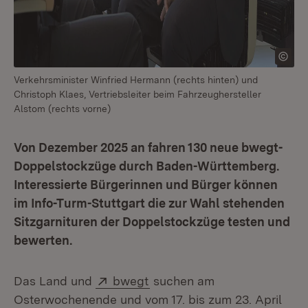
Verkehrsminister Winfried Hermann (rechts hinten) und
Christoph Klaes, Vertriebsleiter beim Fahrzeughersteller
Alstom (rechts vorne)
Von Dezember 2025 an fahren 130 neue bwegt-
Doppelstockzüge durch Baden-Württemberg.
Interessierte Bürgerinnen und Bürger können
im Info-Turm-Stuttgart die zur Wahl stehenden
Sitzgarnituren der Doppelstockzüge testen und
bewerten.
Extern:
(Öffnet in neuem Fenster)
Das Land und
bwegt
suchen am
Osterwochenende und vom 17. bis zum 23. April