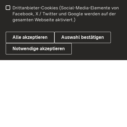
Impressum
Kontakt
Drittanbieter-Cookies (Social-Media-Elemente von
Benutzungshinweise
Barrierefreiheit
Facebook, X / Twitter und Google werden auf der
gesamten Webseite aktiviert.)
Datenschutz
Cookies
Alle akzeptieren
Auswahl bestätigen
Notwendige akzeptieren
Link zum Landesportal