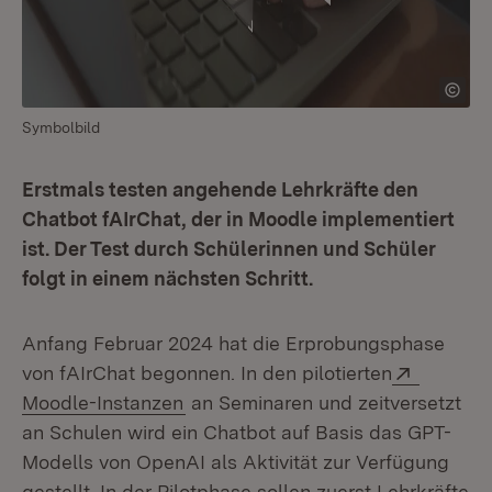
Symbolbild
Erstmals testen angehende Lehrkräfte den
Chatbot fAIrChat, der in Moodle implementiert
ist. Der Test durch Schülerinnen und Schüler
folgt in einem nächsten Schritt.
Anfang Februar 2024 hat die Erprobungsphase
Extern:
von fAIrChat begonnen. In den pilotierten
(Öffnet in neuem Fenster)
Moodle-Instanzen
an Seminaren und zeitversetzt
an Schulen wird ein Chatbot auf Basis das GPT-
Modells von OpenAI als Aktivität zur Verfügung
gestellt. In der Pilotphase sollen zuerst Lehrkräfte