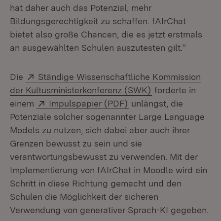
hat daher auch das Potenzial, mehr
Bildungsgerechtigkeit zu schaffen. fAIrChat
bietet also große Chancen, die es jetzt erstmals
an ausgewählten Schulen auszutesten gilt.“
Extern:
Die
Ständige Wissenschaftliche Kommission
(Öffnet in neuem
der Kultusministerkonferenz (SWK)
forderte in
Extern:
(Öffnet in neuem Fenst
einem
Impulspapier (PDF)
unlängst, die
Potenziale solcher sogenannter Large Language
Models zu nutzen, sich dabei aber auch ihrer
Grenzen bewusst zu sein und sie
verantwortungsbewusst zu verwenden. Mit der
Implementierung von fAIrChat in Moodle wird ein
Schritt in diese Richtung gemacht und den
Schulen die Möglichkeit der sicheren
Verwendung von generativer Sprach-KI gegeben.