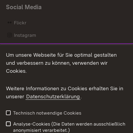
Social Media
Flickr
Instagram
LinkedIn
Um unsere Webseite für Sie optimal gestalten
Mastodon
und verbessern zu können, verwenden wir
Cookies.
Messenger
Social Wall
Weitere Informationen zu Cookies erhalten Sie in
unserer
Datenschutzerklärung
.
X / Twitter
Youtube
Technisch notwendige Cookies
Analyse-Cookies (Die Daten werden ausschließlich
Zum 
anonymisiert verarbeitet.)