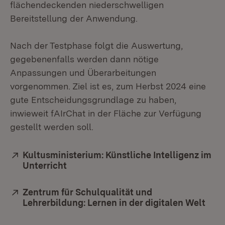
flächendeckenden niederschwelligen
Bereitstellung der Anwendung.
Nach der Testphase folgt die Auswertung,
gegebenenfalls werden dann nötige
Anpassungen und Überarbeitungen
vorgenommen. Ziel ist es, zum Herbst 2024 eine
gute Entscheidungsgrundlage zu haben,
inwieweit fAIrChat in der Fläche zur Verfügung
gestellt werden soll.
Extern:
Kultusministerium: Künstliche Intelligenz im
Unterricht
(Öffnet in neuem Fenster)
Extern:
Zentrum für Schulqualität und
Lehrerbildung: Lernen in der digitalen Welt
(Öff