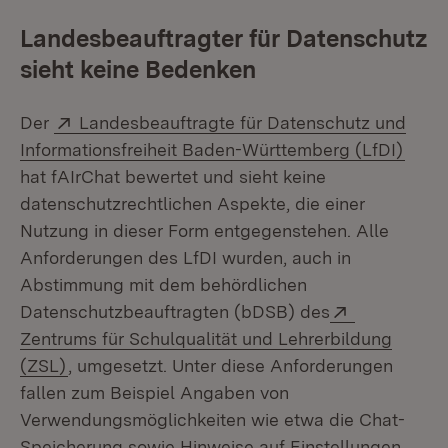
Landesbeauftragter für Datenschutz
sieht keine Bedenken
Extern:
Der
Landesbeauftragte für Datenschutz und
(Öffn
Informationsfreiheit Baden-Württemberg (LfDI)
hat fAIrChat bewertet und sieht keine
datenschutzrechtlichen Aspekte, die einer
Nutzung in dieser Form entgegenstehen. Alle
Anforderungen des LfDI wurden, auch in
Abstimmung mit dem behördlichen
Extern:
Datenschutzbeauftragten (bDSB) des
Zentrums für Schulqualität und Lehrerbildung
(Öffnet in neuem Fenster)
(ZSL)
, umgesetzt. Unter diese Anforderungen
fallen zum Beispiel Angaben von
Verwendungsmöglichkeiten wie etwa die Chat-
Speicherung sowie Hinweise auf Einstellungen