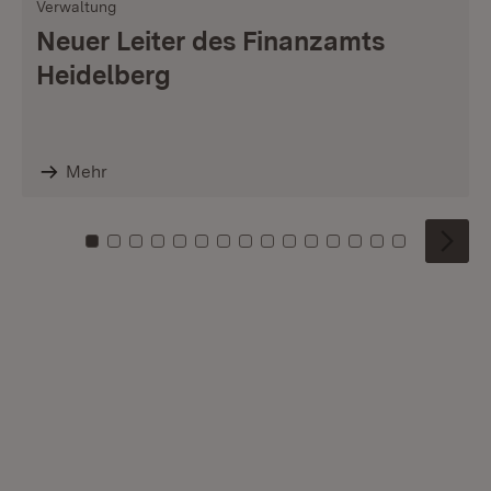
Verwaltung
Neuer Leiter des Finanzamts
Heidelberg
Mehr
Zu Kachel: 0
Zu Kachel: 1
Zu Kachel: 2
Zu Kachel: 3
Zu Kachel: 4
Zu Kachel: 5
Zu Kachel: 6
Zu Kachel: 7
Zu Kachel: 8
Zu Kachel: 9
Zu Kachel: 10
Zu Kachel: 11
Zu Kachel: 12
Zu Kachel: 1
Zu Kachel