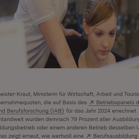
eister-Kraut, Ministerin für Wirtschaft, Arbeit und Tour
Extern:
bernahmequoten, die auf Basis des
Betriebspanels de
(Öffnet in neuem Fenster)
nd Berufsforschung (IAB)
für das Jahr 2024 errechnet
hlandweit wurden demnach 79 Prozent aller Ausbildun
ildungsbetrieb oder einem anderen Betrieb desselben
Extern:
s zeigt erneut, wie wertvoll eine
Berufsausbildung