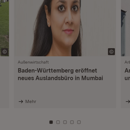
Außenwirtschaft
Ar
Baden-Württemberg eröffnet
A
neues Auslandsbüro in Mumbai
u
Mehr
Zu Kachel: 0
Zu Kachel: 3
Zu Kachel: 6
Zu Kachel: 9
Zu Kachel: 12