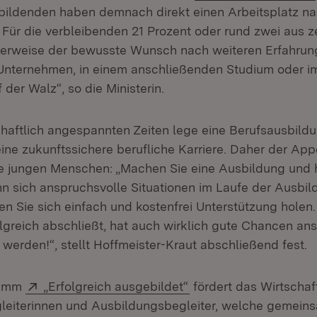
bildenden haben demnach direkt einen Arbeitsplatz n
 Für die verbleibenden 21 Prozent oder rund zwei aus 
erweise der bewusste Wunsch nach weiteren Erfahrung
Unternehmen, in einem anschließenden Studium oder 
 der Walz“, so die Ministerin.
chaftlich angespannten Zeiten lege eine Berufsausbild
ine zukunftssichere berufliche Karriere. Daher der App
lle jungen Menschen: „Machen Sie eine Ausbildung und 
n sich anspruchsvolle Situationen im Laufe der Ausbi
en Sie sich einfach und kostenfrei Unterstützung holen.
lgreich abschließt, hat auch wirklich gute Chancen an
erden!“, stellt Hoffmeister-Kraut abschließend fest.
Extern:
(Öffnet in neuem Fens
ramm
„Erfolgreich ausgebildet“
fördert das Wirtschaf
leiterinnen und Ausbildungsbegleiter, welche gemein