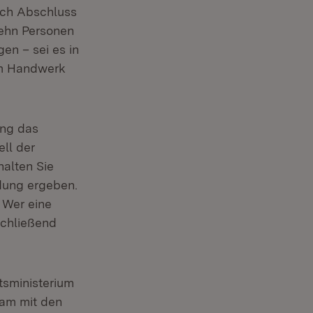
ach Abschluss
zehn Personen
en – sei es in
im Handwerk
ung das
ell der
halten Sie
ldung ergeben.
 Wer eine
schließend
ter)
tsministerium
sam mit den