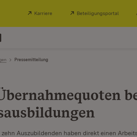
Extern:
Karriere
(Öffnet in neuem Fenster)
Extern:
Beteiligungsportal
(Öffnet
ngen
Pressemitteilung
Übernahmequoten be
sausbildungen
 zehn Auszubildenden haben direkt einen Arbeit