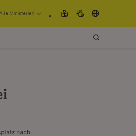
 in neuem Fenster)
Alle Ministerien
i
splatz nach