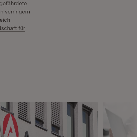
gefährdete
n verringern
eich
schaft für
ster)