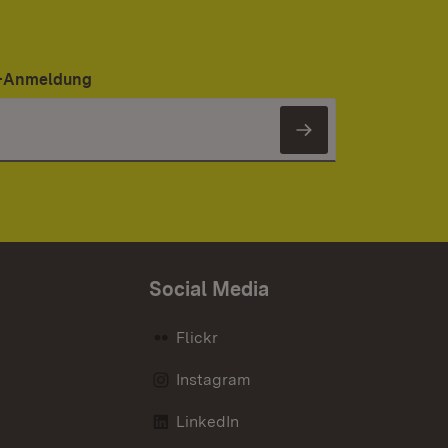
er-Anmeldung
Newsletter 
Social Media
Flickr
Instagram
LinkedIn