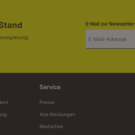
 Stand
E-Mail zur Newslett
esregierung.
Service
dent
Presse
ung
Alle Meldungen
Mediathek