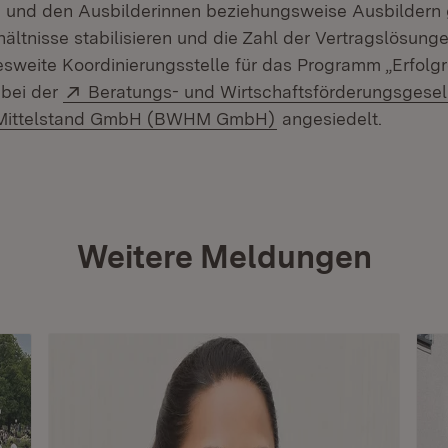
 und den Ausbilderinnen beziehungsweise Ausbildern 
ältnisse stabilisieren und die Zahl der Vertragslösunge
desweite Koordinierungsstelle für das Programm „Erfolgr
Extern:
 bei der
Beratungs- und Wirtschaftsförderungsgesell
(Öffnet in neuem Fen
Mittelstand GmbH (BWHM GmbH)
angesiedelt.
Weitere Meldungen