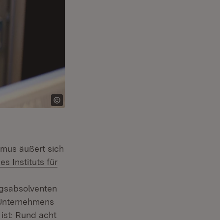
ismus äußert sich
s Instituts für
gsabsolventen
 Unternehmens
(Öffnet in neuem Fenster)
ist: Rund acht