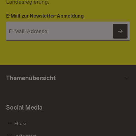
Landesregierung.
E-Mail zur Newsletter-Anmeldung
News
Themenübersicht
Social Media
Flickr