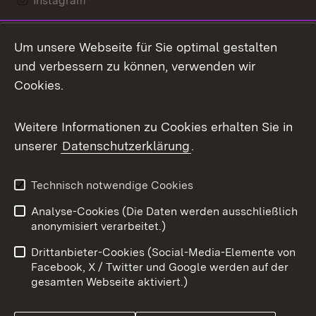
Instagram
LinkedIn
Um unsere Webseite für Sie optimal gestalten
Mastodon
und verbessern zu können, verwenden wir
Cookies.
Messenger
Social Wall
Weitere Informationen zu Cookies erhalten Sie in
unserer
Datenschutzerklärung
.
X / Twitter
Youtube
Technisch notwendige Cookies
Analyse-Cookies (Die Daten werden ausschließlich
Zum 
anonymisiert verarbeitet.)
Impressum
Kontakt
Drittanbieter-Cookies (Social-Media-Elemente von
Benutzungshinweise
Barrierefreiheit
Facebook, X / Twitter und Google werden auf der
gesamten Webseite aktiviert.)
Datenschutz
Cookies