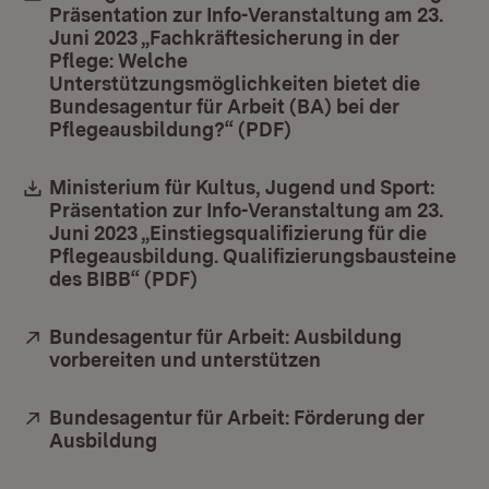
Präsentation zur Info-Veranstaltung am 23.
Juni 2023 „Fachkräftesicherung in der
Pflege: Welche
Unterstützungsmöglichkeiten bietet die
Bundesagentur für Arbeit (BA) bei der
Pflegeausbildung?“ (PDF)
(Öffnet in neuem Fen
Download:
Ministerium für Kultus, Jugend und Sport:
Präsentation zur Info-Veranstaltung am 23.
Juni 2023 „Einstiegsqualifizierung für die
Pflegeausbildung. Qualifizierungsbausteine
des BIBB“ (PDF)
(Öffnet in neuem Fenster)
Extern:
Bundesagentur für Arbeit: Ausbildung
vorbereiten und unterstützen
(Öffnet in neuem 
Extern:
Bundesagentur für Arbeit: Förderung der
Ausbildung
(Öffnet in neuem Fenster)