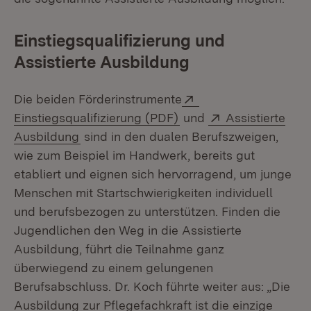
Einstiegsqualifizierung und
Assistierte Ausbildung
Extern:
Die beiden Förderinstrumente
(Öffnet in neuem Fenst
Extern:
Einstiegsqualifizierung (PDF)
und
Assistierte
(Öffnet in neuem Fenster)
Ausbildung
sind in den dualen Berufszweigen,
wie zum Beispiel im Handwerk, bereits gut
etabliert und eignen sich hervorragend, um junge
Menschen mit Startschwierigkeiten individuell
und berufsbezogen zu unterstützen. Finden die
Jugendlichen den Weg in die Assistierte
Ausbildung, führt die Teilnahme ganz
überwiegend zu einem gelungenen
Berufsabschluss. Dr. Koch führte weiter aus: „Die
Ausbildung zur Pflegefachkraft ist die einzige