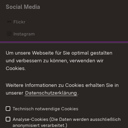
Social Media
Flickr
Instagram
LinkedIn
Um unsere Webseite für Sie optimal gestalten
Mastodon
und verbessern zu können, verwenden wir
Cookies.
Messenger
Social Wall
Weitere Informationen zu Cookies erhalten Sie in
unserer
Datenschutzerklärung
.
X / Twitter
Youtube
Technisch notwendige Cookies
Analyse-Cookies (Die Daten werden ausschließlich
Zum 
anonymisiert verarbeitet.)