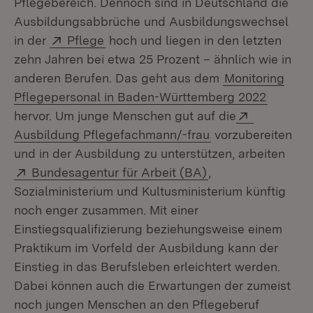
Pflegebereich. Dennoch sind in Deutschland die
Ausbildungsabbrüche und Ausbildungswechsel
Extern:
(Öffnet in neuem Fenster)
in der
Pflege
hoch und liegen in den letzten
zehn Jahren bei etwa 25 Prozent – ähnlich wie in
anderen Berufen. Das geht aus dem
Monitoring
Pflegepersonal in Baden-Württemberg 2022
Extern:
hervor. Um junge Menschen gut auf die
(Öffnet in neuem 
Ausbildung Pflegefachmann/-frau
vorzubereiten
und in der Ausbildung zu unterstützen, arbeiten
Extern:
(Öffnet in neuem F
Bundesagentur für Arbeit (BA)
,
Sozialministerium und Kultusministerium künftig
noch enger zusammen. Mit einer
Einstiegsqualifizierung beziehungsweise einem
Praktikum im Vorfeld der Ausbildung kann der
Einstieg in das Berufsleben erleichtert werden.
Dabei können auch die Erwartungen der zumeist
noch jungen Menschen an den Pflegeberuf