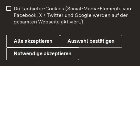
Impressum
Kontakt
Drittanbieter-Cookies (Social-Media-Elemente von
Benutzungshinweise
Barrierefreiheit
Facebook, X / Twitter und Google werden auf der
gesamten Webseite aktiviert.)
Datenschutz
Cookies
Alle akzeptieren
Auswahl bestätigen
Notwendige akzeptieren
Link zum Landesportal