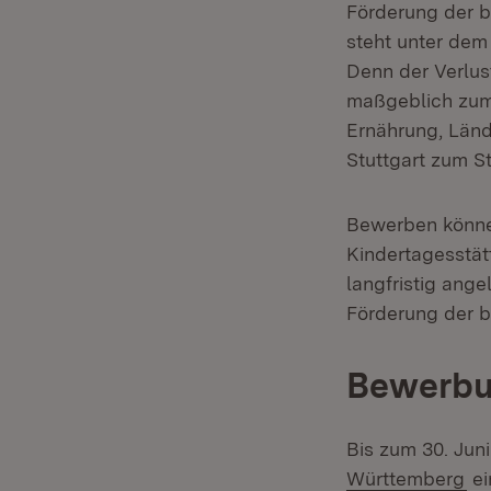
Förderung der b
steht unter de
Denn der Verlus
maßgeblich zum 
Ernährung, Länd
Stuttgart zum 
Bewerben könne
Kindertagesstät
langfristig ang
Förderung der b
Bewerbun
Bis zum 30. Jun
(Ö
Württemberg
ei