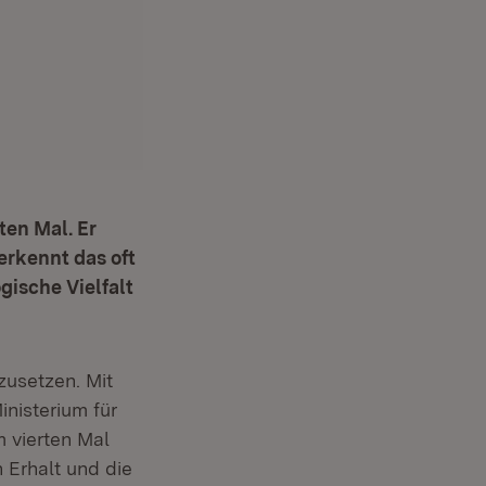
en Mal. Er
erkennt das oft
ische Vielfalt
net in neuem Fenster)
zusetzen. Mit
m Fenster)
nisterium für
 vierten Mal
 Erhalt und die