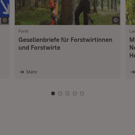
Forst
La
Gesellenbriefe für Forstwirtinnen
M
und Forstwirte
N
H
Mehr
Zu Kachel: 0
Zu Kachel: 3
Zu Kachel: 6
Zu Kachel: 9
Zu Kachel: 12