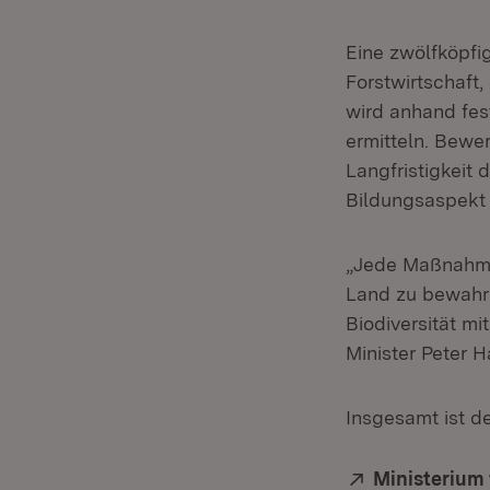
Eine zwölfköpfi
Forstwirtschaft
wird anhand fes
ermitteln. Bewe
Langfristigkeit
Bildungsaspekt 
„Jede Maßnahme d
Land zu bewahre
Biodiversität mi
Minister Peter H
Insgesamt ist d
Extern:
Ministerium