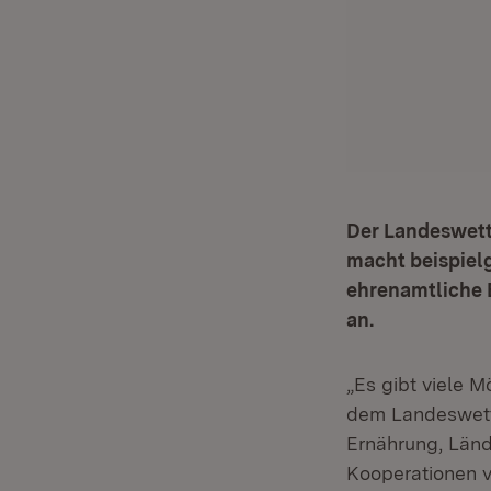
Der Landeswett
macht beispielg
ehrenamtliche E
an.
„Es gibt viele M
dem Landeswe
Ernährung, Länd
Kooperationen ve