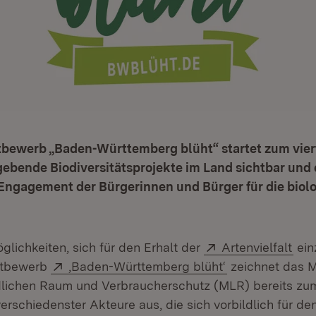
bewerb „Baden-Württemberg blüht“ startet zum viert
ebende Biodiversitätsprojekte im Land sichtbar und 
ngagement der Bürgerinnen und Bürger für die biolog
Extern:
(Öff
öglichkeiten, sich für den Erhalt der
Artenvielfalt
ein
Extern:
(Öffnet in neue
ttbewerb
‚Baden-Württemberg blüht‘
zeichnet das Mi
lichen Raum und Verbraucherschutz (MLR) bereits zum
rschiedenster Akteure aus, die sich vorbildlich für den