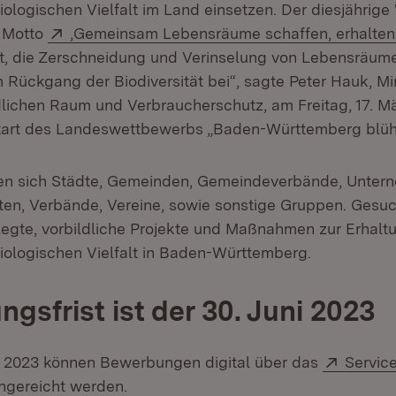
iologischen Vielfalt im Land einsetzen. Der diesjährig
Extern:
m Motto
‚Gemeinsam Lebensräume schaffen, erhalten
t, die Zerschneidung und Verinselung von Lebensräume
Rückgang der Biodiversität bei“, sagte Peter Hauk, Min
lichen Raum und Verbraucherschutz, am Freitag, 17. Mä
Start des Landeswettbewerbs „Baden-Württemberg blüh
n sich Städte, Gemeinden, Gemeindeverbände, Untern
ten, Verbände, Vereine, sowie sonstige Gruppen. Gesuc
elegte, vorbildliche Projekte und Maßnahmen zur Erhalt
iologischen Vielfalt in Baden-Württemberg.
gsfrist ist der 30. Juni 2023
Extern:
i 2023 können Bewerbungen digital über das
Servic
ffnet in neuem Fenster)
ngereicht werden.