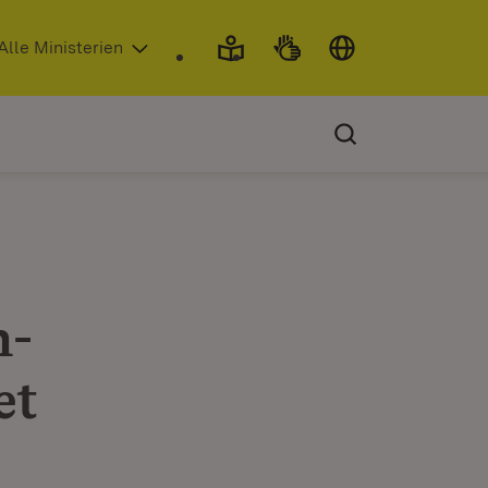
 in neuem Fenster)
Alle Ministerien
n-
et