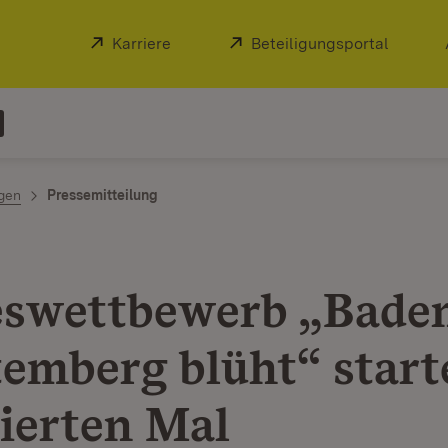
Extern:
Karriere
(Öffnet in neuem Fenster)
Extern:
Beteiligungsportal
(Öffnet
ngen
Pressemitteilung
swettbewerb „Bade
emberg blüht“ start
ierten Mal