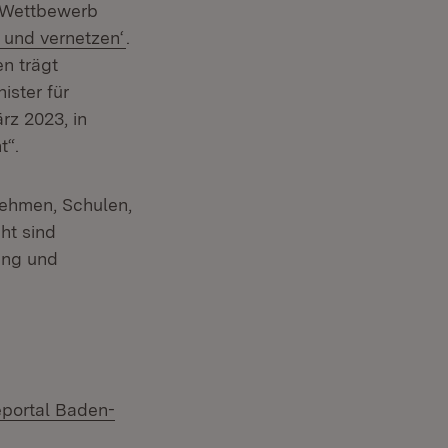
e Wettbewerb
(Öffnet in neuem Fenster)
 und vernetzen‘
.
n trägt
ister für
rz 2023, in
t“.
ehmen, Schulen,
ht sind
ung und
eportal Baden-