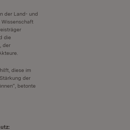
rn der Land- und
d Wissenschaft
eisträger
d die
, der
Akteure.
ilft, diese im
 Stärkung der
können“, betonte
utz: