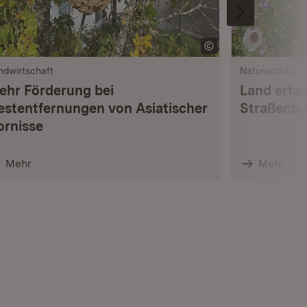
ndwirtschaft
Naturschutz
ehr Förderung bei
Land erfas
estentfernungen von Asiatischer
Straßenbe
ornisse
Mehr
Mehr