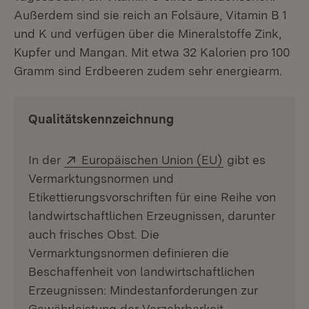
Außerdem sind sie reich an Folsäure, Vitamin B 1
und K und verfügen über die Mineralstoffe Zink,
Kupfer und Mangan. Mit etwa 32 Kalorien pro 100
Gramm sind Erdbeeren zudem sehr energiearm.
Qualitätskennzeichnung
Extern:
(Öffnet in neu
In der
Europäischen Union (EU)
gibt es
Vermarktungsnormen und
Etikettierungsvorschriften für eine Reihe von
landwirtschaftlichen Erzeugnissen, darunter
auch frisches Obst. Die
Vermarktungsnormen definieren die
Beschaffenheit von landwirtschaftlichen
Erzeugnissen: Mindestanforderungen zur
Gewährleistung der Verzehrbarkeit,