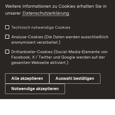
Social Wall
Weitere Informationen zu Cookies erhalten Sie in
unserer
Datenschutzerklärung
.
X / Twitter
Youtube
Technisch notwendige Cookies
Analyse-Cookies (Die Daten werden ausschließlich
Zum 
anonymisiert verarbeitet.)
Impressum
Kontakt
Drittanbieter-Cookies (Social-Media-Elemente von
Benutzungshinweise
Barrierefreiheit
Facebook, X / Twitter und Google werden auf der
gesamten Webseite aktiviert.)
Datenschutz
Cookies
Alle akzeptieren
Auswahl bestätigen
Notwendige akzeptieren
Link zum Landesportal