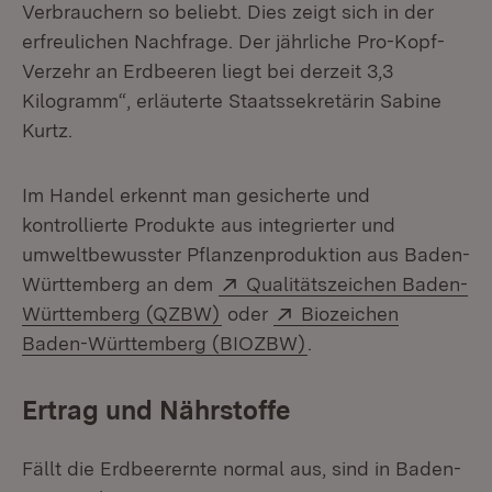
Verbrauchern so beliebt. Dies zeigt sich in der
erfreulichen Nachfrage. Der jährliche Pro-Kopf-
Verzehr an Erdbeeren liegt bei derzeit 3,3
Kilogramm“, erläuterte Staatssekretärin Sabine
Kurtz.
Im Handel erkennt man gesicherte und
kontrollierte Produkte aus integrierter und
umweltbewusster Pflanzenproduktion aus Baden-
Extern:
Württemberg an dem
Qualitätszeichen Baden-
(Öffnet in neuem Fenster)
Extern:
Württemberg (QZBW)
oder
Biozeichen
(Öffnet in neuem Fen
Baden-Württemberg (BIOZBW)
.
Ertrag und Nährstoffe
Fällt die Erdbeerernte normal aus, sind in Baden-