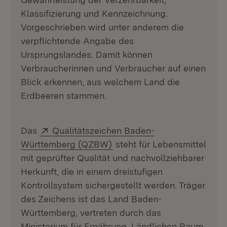
Klassifizierung und Kennzeichnung.
Vorgeschrieben wird unter anderem die
verpflichtende Angabe des
Ursprungslandes. Damit können
Verbraucherinnen und Verbraucher auf einen
Blick erkennen, aus welchem Land die
Erdbeeren stammen.
Extern:
Das
Qualitätszeichen Baden-
(Öffnet in neuem Fenster)
Württemberg (QZBW)
steht für Lebensmittel
mit geprüfter Qualität und nachvollziehbarer
Herkunft, die in einem dreistufigen
Kontrollsystem sichergestellt werden. Träger
des Zeichens ist das Land Baden-
Württemberg, vertreten durch das
Ministerium für Ernährung, Ländlichen Raum