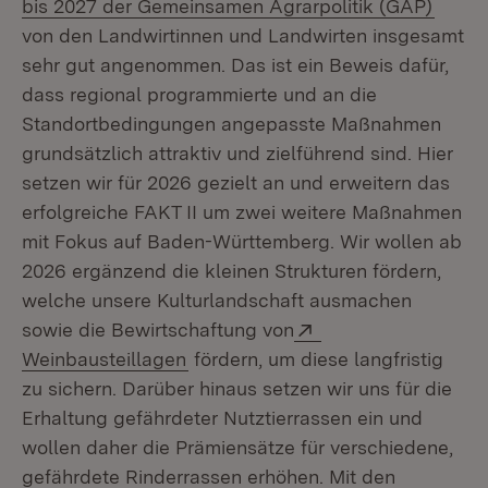
(Öffne
bis 2027 der Gemeinsamen Agrarpolitik (GAP)
von den Landwirtinnen und Landwirten insgesamt
sehr gut angenommen. Das ist ein Beweis dafür,
dass regional programmierte und an die
Standortbedingungen angepasste Maßnahmen
grundsätzlich attraktiv und zielführend sind. Hier
setzen wir für 2026 gezielt an und erweitern das
erfolgreiche FAKT II um zwei weitere Maßnahmen
mit Fokus auf Baden-Württemberg. Wir wollen ab
2026 ergänzend die kleinen Strukturen fördern,
welche unsere Kulturlandschaft ausmachen
Extern:
sowie die Bewirtschaftung von
(Öffnet in neuem Fenster)
Weinbausteillagen
fördern, um diese langfristig
zu sichern. Darüber hinaus setzen wir uns für die
Erhaltung gefährdeter Nutztierrassen ein und
wollen daher die Prämiensätze für verschiedene,
gefährdete Rinderrassen erhöhen. Mit den