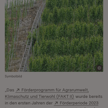
Symbolbild
Extern:
„Das
Förderprogramm für Agrarumwelt,
(Öffnet in neuem
Klimaschutz und Tierwohl (FAKT II)
wurde bereits
Extern:
in den ersten Jahren der
Förderperiode 2023