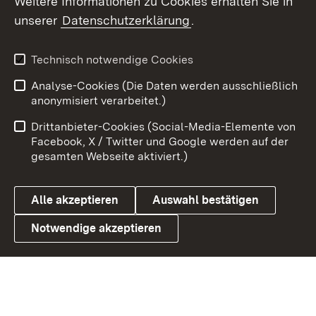
Weitere Informationen zu Cookies erhalten Sie in
unserer
Datenschutzerklärung
.
X / Twitter
Youtube
Technisch notwendige Cookies
Analyse-Cookies (Die Daten werden ausschließlich
Zum 
anonymisiert verarbeitet.)
Impressum
Kontakt
Drittanbieter-Cookies (Social-Media-Elemente von
Benutzungshinweise
Barrierefreiheit
Facebook, X / Twitter und Google werden auf der
gesamten Webseite aktiviert.)
Datenschutz
Cookies
Alle akzeptieren
Auswahl bestätigen
Notwendige akzeptieren
Link zum Landesportal