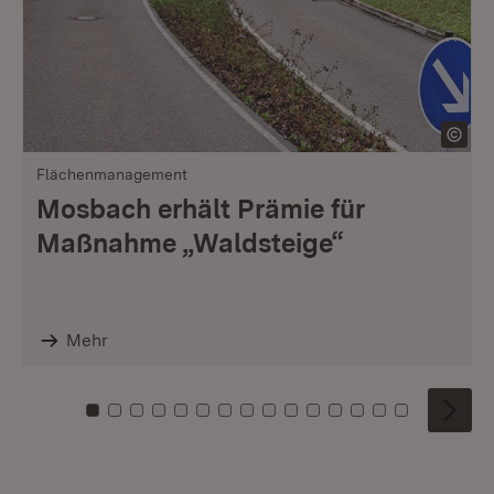
Flächenmanagement
Mosbach erhält Prämie für
Maßnahme „Waldsteige“
Mehr
Zu Kachel: 0
Zu Kachel: 1
Zu Kachel: 2
Zu Kachel: 3
Zu Kachel: 4
Zu Kachel: 5
Zu Kachel: 6
Zu Kachel: 7
Zu Kachel: 8
Zu Kachel: 9
Zu Kachel: 10
Zu Kachel: 11
Zu Kachel: 12
Zu Kachel: 1
Zu Kachel