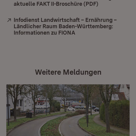
aktuelle FAKT II-Broschüre (PDF)
(Öffnet in neu
Extern:
Infodienst Landwirtschaft – Ernährung –
Ländlicher Raum Baden-Württemberg:
Informationen zu FIONA
(Öffnet in neuem Fenste
Weitere Meldungen