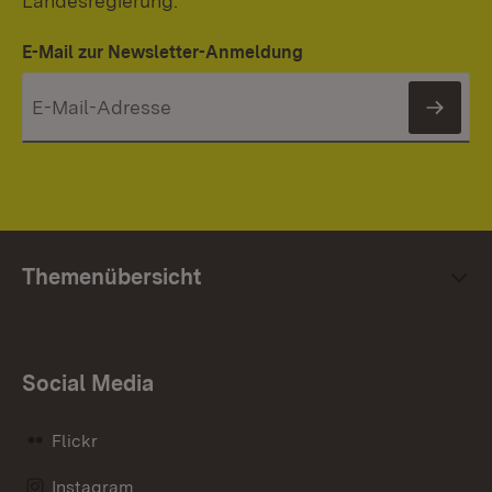
Landesregierung.
E-Mail zur Newsletter-Anmeldung
News
Themenübersicht
Social Media
Flickr
Instagram