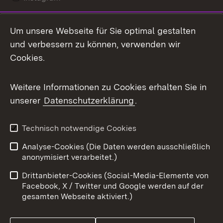
LinkedIn
Um unsere Webseite für Sie optimal gestalten
Mastodon
und verbessern zu können, verwenden wir
Cookies.
Messenger
Social Wall
Weitere Informationen zu Cookies erhalten Sie in
unserer
Datenschutzerklärung
.
X / Twitter
Youtube
Technisch notwendige Cookies
Analyse-Cookies (Die Daten werden ausschließlich
Zum 
anonymisiert verarbeitet.)
Impressum
Kontakt
Drittanbieter-Cookies (Social-Media-Elemente von
Benutzungshinweise
Barrierefreiheit
Facebook, X / Twitter und Google werden auf der
gesamten Webseite aktiviert.)
Datenschutz
Cookies